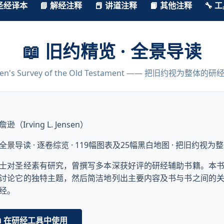
 圣经译本
📘 解经注释
📕 讲道注释
📙 其他注释
🔧 
📖 旧约精览 · 全景导读
sen's Survey of the Old Testament —— 把旧约视为整体的
詹逊（Irving L. Jensen）
全景导读 · 逐卷综览 · 119幅图表及25幅黑白地图 · 把旧约视
士对圣经素有研究，曾撰写多本深获好评的研经辅助书籍。本
讨论它的独特主题，然后简洁地列出主要内容及书与书之间的
经。
📖 在研经工具中使用