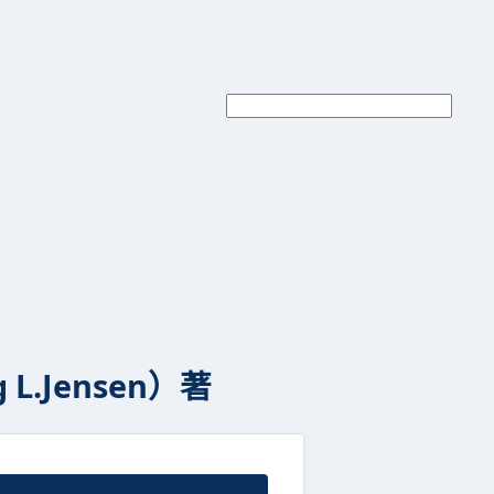
L.Jensen）著