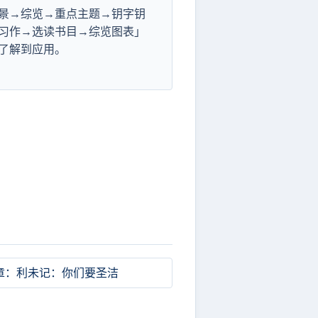
景→综览→重点主题→钥字钥
习作→选读书目→综览图表」
了解到应用。
章：利未记：你们要圣洁