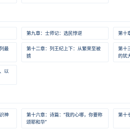
第九章：士师记：选民悖逆
第十
列最
第十二章：列王纪上下：从繁荣至被
第十
掳
的犹
、以
识神
第十六章：诗篇：“我的心哪，你要称
第十
颂耶和华”