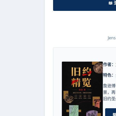
📖
Jen
作者：
特色：
詹逊博
景，再
旧约圣