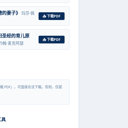
德的妻子》
玛莎·佩
📥 下载PDF
归圣经的育儿原
📥 下载PDF
约翰·麦克阿瑟
载 PDF」，可直接合法下载。否则，仅提
工具