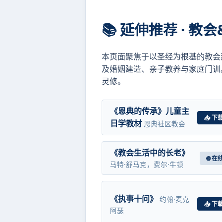
📚 延伸推荐 · 教
本页面聚焦于以圣经为根基的教会
及婚姻建造、亲子教养与家庭门训
灵修。
《恩典的传承》儿童主
📥 下
日学教材
恩典社区教会
《教会生活中的长老》
🌐 
马特·舒马克，费尔·牛顿
《执事十问》
约翰·麦克
📥 下
阿瑟