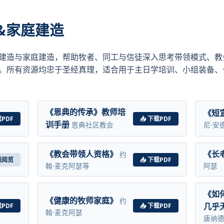
会&家庭建造
建造与家庭建造，帮助牧者、同工与信徒深入思考带领模式、教
。所有资源均忠于圣经真理，适合用于主日学培训、小组装备、
《恩典的传承》教师培
《短
载PDF
📥 下载PDF
训手册
恩典社区教会
尼·安
《教会带领人资格》
《长
约
在线阅览
📥 下载PDF
翰·麦克阿瑟等
阿瑟
《如
《健康的牧师家庭》
约
几乎
载PDF
📥 下载PDF
翰·麦克阿瑟
唐纳德