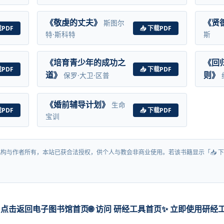
《敬虔的丈夫》
《贤
斯图尔
载PDF
📥 下载PDF
特·斯科特
斯
《培育青少年的成功之
《回
载PDF
📥 下载PDF
道》
则》
保罗·大卫·区普
《婚前辅导计划》
生命
载PDF
📥 下载PDF
宝训
构与作者所有，本站已获合法授权，供个人与教会非商业使用。若该书籍显示「📥 下
 点击返回电子图书馆首页
🌐 访问 研经工具首页
✨ 立即使用研经