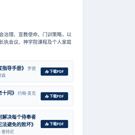
会治理、宣教使命、门训策略，以
长执会议、神学院课程及个人家庭
宣指导手册》
罗德
📥 下载PDF
德森
老十问》
约翰·麦克
📥 下载PDF
何解决每个侍奉者
无法避免的败坏》
📥 下载PDF
·惠特尼