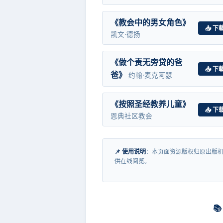
《教会中的男女角色》
📥 下
凯文·德扬
《做个责无旁贷的爸
📥 下
爸》
约翰·麦克阿瑟
《按照圣经教养儿童》
📥 下
恩典社区教会
📌 使用说明
：本页面资源版权归原出版机
供在线阅览。
