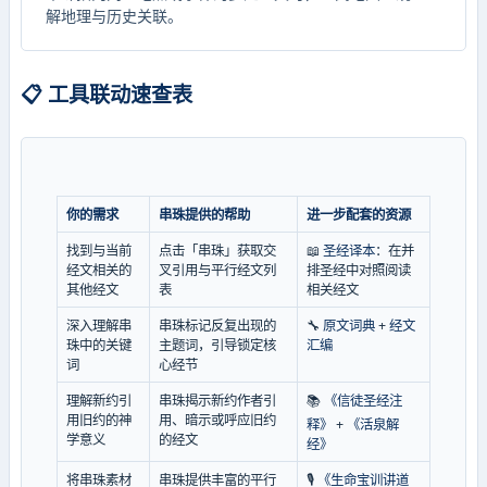
解地理与历史关联。
📋 工具联动速查表
你的需求
串珠提供的帮助
进一步配套的资源
找到与当前
点击「串珠」获取交
📖
圣经译本
：在并
经文相关的
叉引用与平行经文列
排圣经中对照阅读
其他经文
表
相关经文
深入理解串
串珠标记反复出现的
🔧
原文词典
+
经文
珠中的关键
主题词，引导锁定核
汇编
词
心经节
理解新约引
串珠揭示新约作者引
📚
《信徒圣经注
用旧约的神
用、暗示或呼应旧约
释》
+
《活泉解
学意义
的经文
经》
将串珠素材
串珠提供丰富的平行
🎙️
《生命宝训讲道