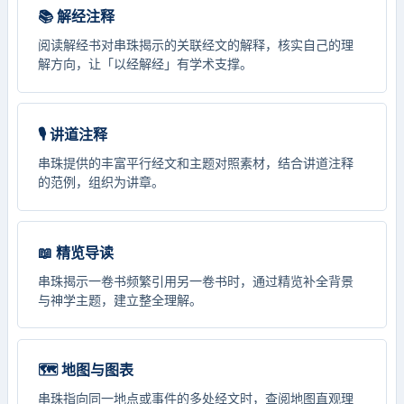
📚 解经注释
阅读解经书对串珠揭示的关联经文的解释，核实自己的理
解方向，让「以经解经」有学术支撑。
🎙️ 讲道注释
串珠提供的丰富平行经文和主题对照素材，结合讲道注释
的范例，组织为讲章。
📖 精览导读
串珠揭示一卷书频繁引用另一卷书时，通过精览补全背景
与神学主题，建立整全理解。
🗺️ 地图与图表
串珠指向同一地点或事件的多处经文时，查阅地图直观理