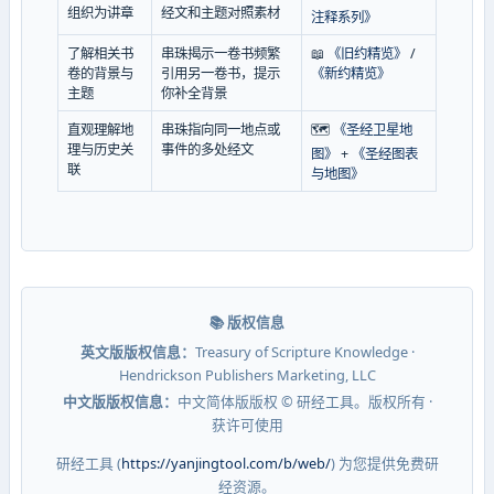
组织为讲章
经文和主题对照素材
注释系列》
了解相关书
串珠揭示一卷书频繁
📖
《旧约精览》
/
卷的背景与
引用另一卷书，提示
《新约精览》
主题
你补全背景
直观理解地
串珠指向同一地点或
🗺️
《圣经卫星地
理与历史关
事件的多处经文
图》
+
《圣经图表
联
与地图》
📚 版权信息
英文版版权信息：
Treasury of Scripture Knowledge ·
Hendrickson Publishers Marketing, LLC
中文版版权信息：
中文简体版版权 © 研经工具。版权所有 ·
获许可使用
研经工具 (
https://yanjingtool.com/b/web/
) 为您提供免费研
经资源。