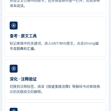
点击交叉引用中的经节，在并排圣经中逐一打开，对照多种
译本阅读。
④
查考 · 原文工具
标记串珠中的关键词，进入GNT/BHS原文，点击Strong编
号查
辞典
和
汇编
。
⑤
深化 · 注释验证
切换到注释标签，阅读
《信徒圣经注释》
等解经书对串珠揭
示的关联经文的解释。