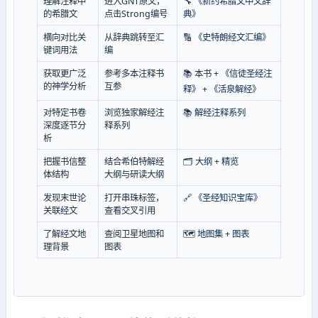
理解注释中
进入GNT原文，
🔧
《新约希腊文中文辞
的希腊文
点击Strong编号
典》
横向对比关
从辞典跳转至汇
🔢
《史特朗经文汇编》
键词用法
编
获取更广泛
参考多本注释书
📚 本书 +
《信徒圣经注
的神学分析
互参
释》
+
《活泉解经》
对特定书卷
浏览独家解经注
📚
解经注释系列
深度逐节分
释系列
析
把握书信整
结合希伯特解经
🗂️
大纲
+
精览
体结构
大纲与研读大纲
发现末世论
打开串珠标签，
🔗
《圣经知识宝库》
关联经文
查看交叉引用
了解经文地
查阅卫星地图和
🗺️
地图集
+
图表
理背景
图表