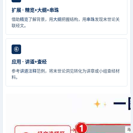
扩展 · 精览+大纲+串珠
借助
精览
了解背景，用
大纲
把握结构，用
串珠
发现末世论关
联经文。
⑥
应用 · 讲道+查经
参考
讲道注释
范例，将末世论洞见转化为讲章或小组查经材
料。