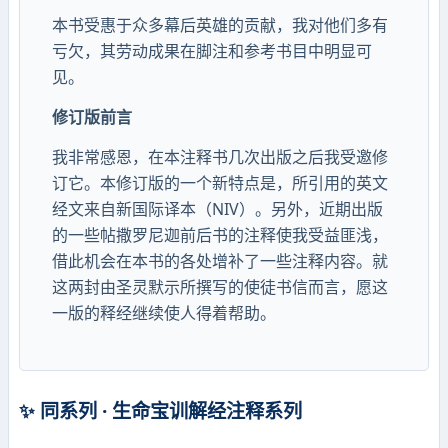
本书受惠于众多幕后英雄的贡献，我对他们多有
亏欠，其劳动成果在脚注和参考书目中明显可
见。
修订版前言
我非常感恩，在本注释书几次出版之后我受邀修
订它。本修订版的一个新特点是，所引用的英文
经文来自新国际译本（NIV）。另外，近期出版
的一些帖撒罗尼迦前后书的注释使我受益匪浅，
借此机会在本书的各处增补了一些注释内容。就
这两封由圣灵默示所撰写的使徒书信而言，愿这
一版的释经继续使人得着帮助。
✨ 同系列 · 生命宝训解经注释系列