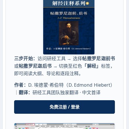
三步开始：
访问研经工具 → 选择
帖撒罗尼迦前书
或
帖撒罗尼迦后书
→ 切换至红色
「解经」
标签，
即可阅读大纲、导论和逐段注释。
作者：
D. 埃德蒙·希伯特（D. Edmond Hiebert）
｜
翻译：
研经工具团队独家翻译 · 中文首译
免费注册 / 登录