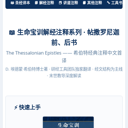
📖 圣经译本
📘 解经注释
📕 讲道注释
📙 其他注释
🔧 工具书
📖 生命宝训解经注释系列 · 帖撒罗尼迦
前、后书
The Thessalonian Epistles —— 希伯特经典注释中文首
译
D. 埃德蒙·希伯特博士著 · 研经工具团队独家翻译 · 经文结构为主线
· 末世教导深度解读
⚡ 快速上手