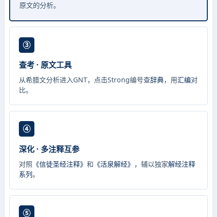
原文的分析。
③
查考 · 原文工具
从希腊文分析进入GNT，点击Strong编号查
辞典
，用
汇编
对
比。
④
深化 · 多注释互参
对照
《信徒圣经注释》
和
《活泉解经》
，辅以独家
解经注释
系列
。
⑤