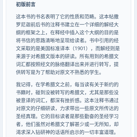
初版前言
这本书的书名表明了它的性质和范畴。这本帖撒
罗尼迦前后书的注释书建立在一个详细的解经大
纲的框架之上，在释经中插入这个大纲的目的是
将书信的思路清晰地呈现给读者。书中引用的经
文采取的是美国标准译本（1901），而解经则是
来源于对希腊文版本的研读。所有用到的希腊文
词汇都按照经文的脉络翻译出来并进行转写，提
供转写是为了帮助对原文不熟悉的学生。
我记得，在学希腊文之前，每当读有关于新约的
书籍时，碰到没被转写的希腊文，尤其是那些没
被意译的词汇，都深有挫折感。这本注释书通过
对原文的仔细研读，力求带出一些原文所传达的
圣经真理。它的目标读者是那些勤奋的圣经学习
者，他们虽然对希腊文了解甚少或一无所知，却
渴求深入钻研神的话语所启示的一切丰富道理。