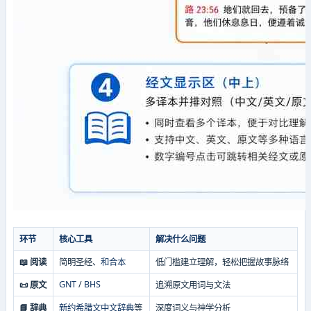
环节
核心工具
解决什么问题
📖 阅读
简明圣经、
和合本
低门槛建立理解，轻松把握故事脉络
GNT
/
BHS
📜 原文
追溯原文用词与文法
📘 辞典
新约希腊文中文辞典
等
深度词义与神学分析