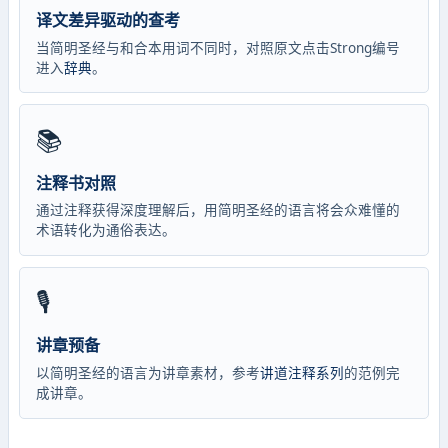
译文差异驱动的查考
当简明圣经与和合本用词不同时，对照原文点击Strong编号
进入
辞典
。
📚
注释书对照
通过注释获得深度理解后，用简明圣经的语言将会众难懂的
术语转化为通俗表达。
🎙️
讲章预备
以简明圣经的语言为讲章素材，参考
讲道注释系列
的范例完
成讲章。