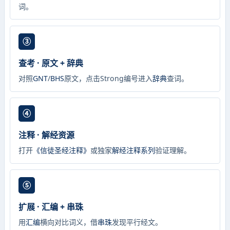
词。
③
查考 · 原文 + 辞典
对照
GNT
/
BHS
原文，点击Strong编号进入
辞典
查词。
④
注释 · 解经资源
打开
《信徒圣经注释》
或独家
解经注释系列
验证理解。
⑤
扩展 · 汇编 + 串珠
用
汇编
横向对比词义，借
串珠
发现平行经文。