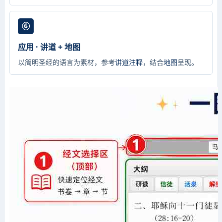
⑥
应用 · 讲道 + 地图
以简明圣经的语言为素材，参考
讲道注释
，结合
地图
呈现。