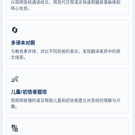
以简明圣经通读经文，用现代日常语言快速把握故事脉络和
核心信息。
🔄
多译本对照
与
和合本
并排，对比不同风格的表达，发现翻译差异中的原
文线索。
👶
儿童/初信者栽培
用简明易懂的语言帮助儿童和初信者建立对圣经的理解与兴
趣。
🔢