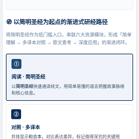
🧭 以简明圣经为起点的渐进式研经路径
将简明圣经作为低门槛入口，串联六大资源模块，形成「简单
理解 → 多译本对照 → 原文查考 → 深度应用」的渐进闭环。
①
阅读 · 简明圣经
以
简明圣经
快速通读经文，用简单易懂的语言把握故事脉络
和核心信息。
②
对照 · 多译本
并排显示
和合本
，对比表达差异，标记值得深究的关键用