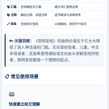
🔢 汇编
史特朗经文汇编
建立词汇使用全景
📚 注释
解经注释
、
讲道注释
逐节解读与讲章参考
🔗 串珠
圣经知识宝库
以经解经，发现平行经文
🔑 关键洞察：
《简明圣经》的独特价值在于它大大降
低了进入神话语的门槛。无论是初信者、儿童、中文
非母语者，还是希望用通俗语言向会众讲解圣经的牧
者，简明圣经都是一个理想的起点。
📋 常见使用场景
📖
快速建立经文理解