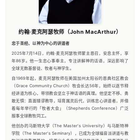
约翰·麦克阿瑟牧师（John MacArthur）
忠于圣经、以神为中心的讲道者
2025年7月14日，约翰·麦克阿瑟牧师蒙主恩召，安息主怀，享
年86岁。他一生忠心事奉主，专注讲解神的话语，深远影响了
全球无数基督徒、牧者与神学生。
自1969年起，麦克阿瑟牧师在美国加州太阳谷的恩典社区教会
（Grace Community Church）牧会长达56年，始终以逐节释
经讲道为核心，带领教会坚立于神话语的真理。他坚定不移、勇
敢无惧：直面错谬教导，培育属灵后代，训练忠心讲道者，并借
着每年举行的「牧者大会」（Shepherds Conference）广泛
服事全球教牧同工。
他创办的马斯特大学（The Master's University）与马斯特神
学院（The Master's Seminary），已成为全球福音派讲道与教