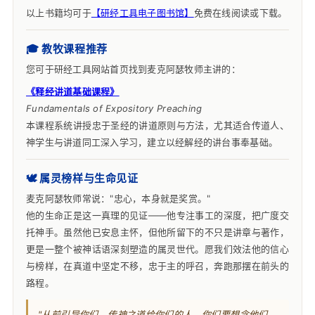
以上书籍均可于
【研经工具电子图书馆】
免费在线阅读或下载。
🎓 教牧课程推荐
您可于研经工具网站首页找到麦克阿瑟牧师主讲的：
《释经讲道基础课程》
Fundamentals of Expository Preaching
本课程系统讲授忠于圣经的讲道原则与方法，尤其适合传道人、
神学生与讲道同工深入学习，建立以经解经的讲台事奉基础。
🕊 属灵榜样与生命见证
麦克阿瑟牧师常说："忠心，本身就是奖赏。"
他的生命正是这一真理的见证——他专注事工的深度，把广度交
托神手。虽然他已安息主怀，但他所留下的不只是讲章与著作，
更是一整个被神话语深刻塑造的属灵世代。愿我们效法他的信心
与榜样，在真道中坚定不移，忠于主的呼召，奔跑那摆在前头的
路程。
"从前引导你们、传神之道给你们的人，你们要想念他们，