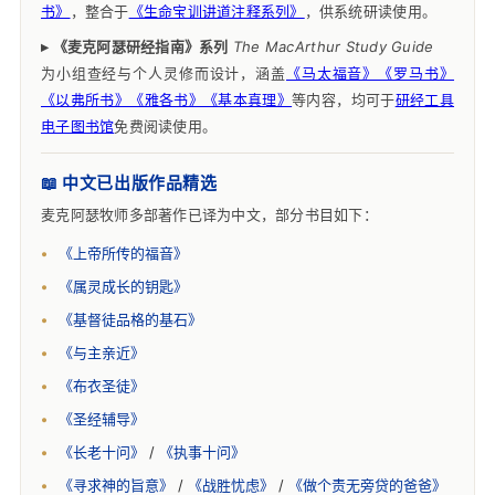
书》
，整合于
《生命宝训讲道注释系列》
，供系统研读使用。
▸ 《麦克阿瑟研经指南》系列
The MacArthur Study Guide
为小组查经与个人灵修而设计，涵盖
《马太福音》《罗马书》
《以弗所书》《雅各书》《基本真理》
等内容，均可于
研经工具
电子图书馆
免费阅读使用。
📖 中文已出版作品精选
麦克阿瑟牧师多部著作已译为中文，部分书目如下：
《上帝所传的福音》
《属灵成长的钥匙》
《基督徒品格的基石》
《与主亲近》
《布衣圣徒》
《圣经辅导》
《长老十问》
/
《执事十问》
《寻求神的旨意》
/
《战胜忧虑》
/
《做个责无旁贷的爸爸》