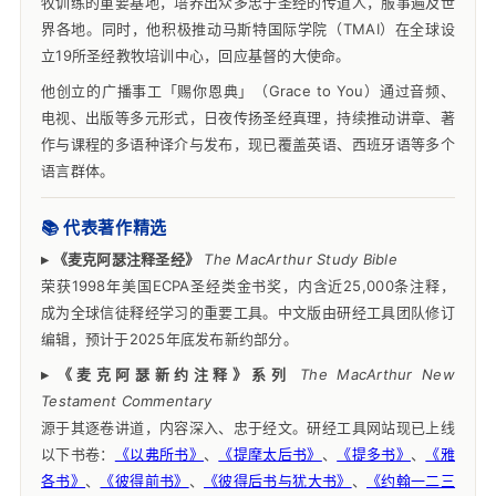
牧训练的重要基地，培养出众多忠于圣经的传道人，服事遍及世
界各地。同时，他积极推动马斯特国际学院（TMAI）在全球设
立19所圣经教牧培训中心，回应基督的大使命。
他创立的广播事工「赐你恩典」（Grace to You）通过音频、
电视、出版等多元形式，日夜传扬圣经真理，持续推动讲章、著
作与课程的多语种译介与发布，现已覆盖英语、西班牙语等多个
语言群体。
📚 代表著作精选
▸ 《麦克阿瑟注释圣经》
The MacArthur Study Bible
荣获1998年美国ECPA圣经类金书奖，内含近25,000条注释，
成为全球信徒释经学习的重要工具。中文版由研经工具团队修订
编辑，预计于2025年底发布新约部分。
▸ 《麦克阿瑟新约注释》系列
The MacArthur New
Testament Commentary
源于其逐卷讲道，内容深入、忠于经文。研经工具网站现已上线
以下书卷：
《以弗所书》
、
《提摩太后书》
、
《提多书》
、
《雅
各书》
、
《彼得前书》
、
《彼得后书与犹大书》
、
《约翰一二三