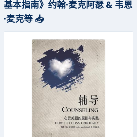
基本指南》约翰·麦克阿瑟 & 韦恩
·麦克等 📥