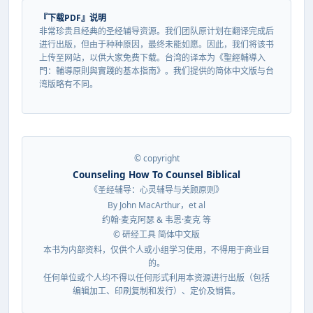
『下载PDF』说明
非常珍贵且经典的圣经辅导资源。我们团队原计划在翻译完成后
进行出版，但由于种种原因，最终未能如愿。因此，我们将该书
上传至网站，以供大家免费下载。台湾的译本为《聖經輔導入
門：輔導原則與實踐的基本指南》。我们提供的简体中文版与台
湾版略有不同。
© copyright
Counseling How To Counsel Biblical
《圣经辅导：心灵辅导与关顾原则》
By John MacArthur，et al
约翰·麦克阿瑟 & 韦恩·麦克 等
© 研经工具 简体中文版
本书为内部资料，仅供个人或小组学习使用，不得用于商业目
的。
任何单位或个人均不得以任何形式利用本资源进行出版（包括
编辑加工、印刷复制和发行）、定价及销售。