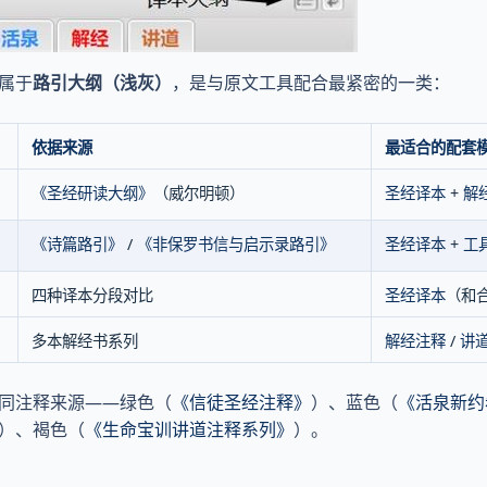
属于
路引大纲（浅灰）
，是与原文工具配合最紧密的一类：
依据来源
最适合的配套
《圣经研读大纲》
（威尔明顿）
圣经译本
+
解
《诗篇路引》
/
《非保罗书信与启示录路引》
圣经译本
+
工
四种译本分段对比
圣经译本
（和合本
多本解经书系列
解经注释
/
讲
同注释来源——绿色（
《信徒圣经注释》
）、蓝色（
《活泉新约
）、褐色（
《生命宝训讲道注释系列》
）。