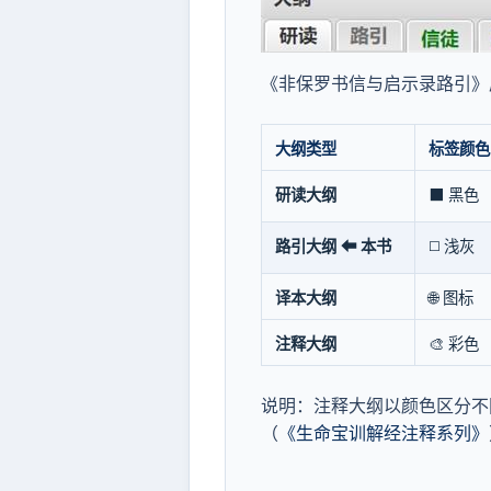
《非保罗书信与启示录路引》
大纲类型
标签颜色
研读大纲
⬛ 黑色
路引大纲 ⬅ 本书
◻️ 浅灰
译本大纲
🌐 图标
注释大纲
🎨 彩色
说明：注释大纲以颜色区分不
（
《生命宝训解经注释系列》