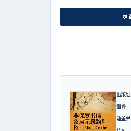
📖
出版社
翻译：
涵盖书
特色：