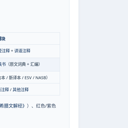
模块
经注释
+
讲道注释
具书
（原文词典 + 汇编）
 / 新译本 / ESV / NASB）
道注释
/
其他注释
希腊文解经》
）、红色/紫色