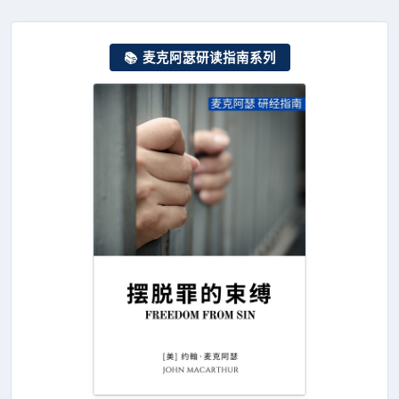
📚 麦克阿瑟研读指南系列