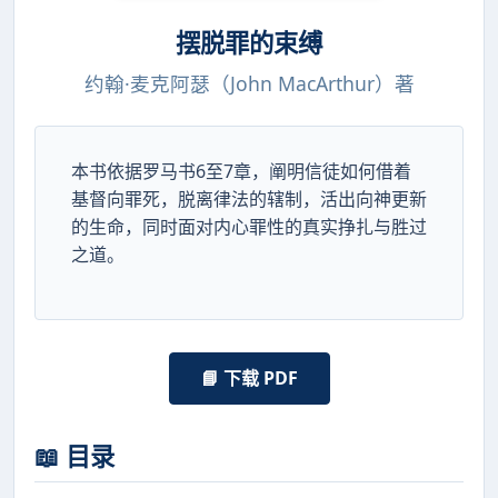
摆脱罪的束缚
约翰·麦克阿瑟（John MacArthur）著
本书依据罗马书6至7章，阐明信徒如何借着
基督向罪死，脱离律法的辖制，活出向神更新
的生命，同时面对内心罪性的真实挣扎与胜过
之道。
📘 下载 PDF
📖 目录