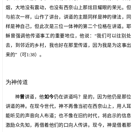
烟，大地没有震动，也没有西奈山上那炫目耀眼的荣光。但
与前次一样，山作了讲台，讲道的主题同样是神的律法，同
样是神自己，但此次是三位一体神的第二个位格在讲道。耶
稣曾强调他传道事工的重要地位，他说：“我们可以往别处
去，到邻近的乡村，我也好在那里传道，因为我是为这事出
来的”（可1:
38
）。
为神传道
神
曾
讲道，他
如今
仍在讲道吗？是的，因为他仍是那位
讲道的神。在现今世代，神不再像当初在西奈山上，用人耳
能听见的声音向人布道；也不像在旧约时代，将启示的信息
激励众先知，再借着他们的口向人传讲。现今，神是借着那