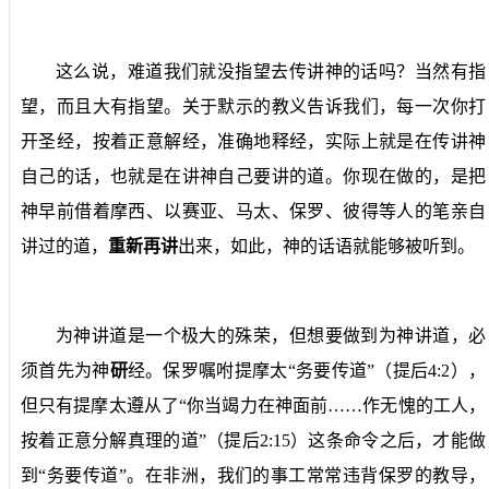
这么说，难道我们就没指望去传讲神的话吗？当然有指
望，而且大有指望。关于默示的教义告诉我们，每一次你打
开圣经，按着正意解经，准确地释经，实际上就是在传讲神
自己的话，也就是在讲神自己要讲的道。你现在做的，是把
神早前借着摩西、以赛亚、马太、保罗、彼得等人的笔亲自
讲过的道，
重新再讲
出来，如此，神的话语就能够被听到。
为神讲道是一个极大的殊荣，但想要做到为神讲道，必
须首先为神
研
经。保罗嘱咐提摩太“务要传道”（提后
4:2
），
但只有提摩太遵从了“你当竭力在神面前……作无愧的工人，
按着正意分解真理的道”（提后
2:15
）这条命令之后，才能做
到“务要传道”。在非洲，我们的事工常常违背保罗的教导，