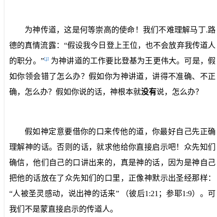
为神传道，这是何等崇高的使命！我们不难理解马丁
.
路
德的真情流露：“假设我今日登上王位，也不会放弃我传道人
[1]
的职分。”
为神讲道的工作要比登基为王更伟大。可是，假
如你领会错了怎么办？假如你为神讲道，讲得不准确、不正
确，怎么办？假如你说的话，神根本就
没有
说，怎么办？
假如神定意要借你的口来传他的道，你最好自己先正确
理解神的话。否则的话，就求他给你直接启示吧！众先知们
确信，他们自己的口讲出来的，真是神的话，因为是神自己
把他的话放在了众先知们的口里，正像神默示出圣经那样：
“人被圣灵感动，说出神的话来”
（彼后
1:21
；参耶
1:9
）。可
我们不是蒙直接启示的传道人。