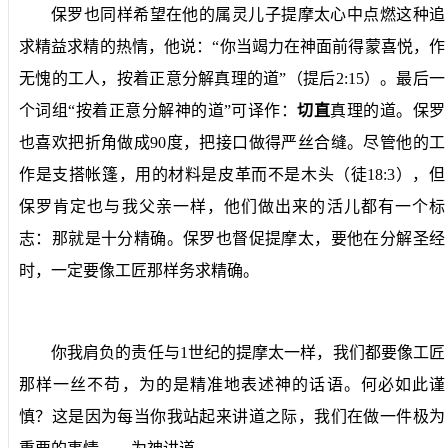
保罗也同样希望在他的属灵儿子提摩太心中点燃这种追
求精益求精的热情，他说：“你当竭力在神面前得蒙喜悦，作
无愧的工人，按着正意分解真理的道”（提
后
2:15
）。最后一
个词组“按着正意分解神的道”可译作：
切直
真理的道。保罗
也喜欢把折角做成
90
度，把接口做得严丝合缝。尽管他的工
作是支搭帐篷，用的材料是皮革而不是木头（徒
18:3
），但
保罗肯定也与我父亲一样，他们做出来的活儿都有一个标
志：那就是十分精确。保罗也督促提摩太，要他在分解圣经
时，一定要像工匠那样务求精确。
你我肩负的责任与
1
世纪的提摩太一样，我们都要像工匠
那样一丝不苟，为的是精准地表述神的话语。何必如此谨
慎？这是因为每当你我站起来讲道之际，我们在做一件极为