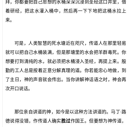
拜，你都要把自己思想的水桶深深沉浸到圣经这口井里，借
着研经，把这水灌入桶中，然后再一下下地把这桶水拉上
来。
可是，人类智慧的死水塘近在咫尺，传道人在那里轻易
就可以把自己水桶装满，但是那塘里的水会把羊群毒死。你
想要打到清纯的水，就必须把水桶浸入圣经，再提上来。殷
勤的工人总是按着正意分解真理的道。你若能忠心地做，到
了主日，神的声音就会传出。当你讲解神话语之时，神会再
次开口说话。
那位亲自讲道的神，如今是以这种方法讲道的。马丁·路
德说得没错，作传道人确实
胜过
作国王。但要想为神传道，