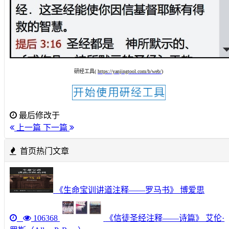
研经工具(
https://yanjingtool.com/b/web/
)
最后修改于
上一篇
下一篇
首页热门文章
《生命宝训讲道注释——罗马书》 博爱思
106368
《信徒圣经注释——诗篇》 艾伦·