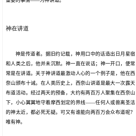
重要的事情——为神讲道。
神在讲道
神是传道者。据旧约记载，神用口中的话造出日月星宿
和人类之后，他并未沉默。神一直在说话；神一开口，便常
常是在讲道。关于神讲道最激动人心的一个例子是，他在西
奈山颁布十诫。在人类历史上，西奈山讲道是最大一次露天
布道活动。经过两天的预备，大约有两百万人聚集在西奈山
下，小心翼翼地守着摩西划定的界线——任何人或兽离圣洁
的神太近，都必死无疑。可又有谁能向两百万会众布道呢？
唯有神。