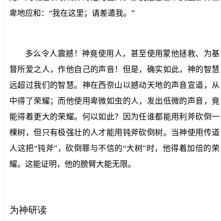
卑地应和：“我在这里；请差遣我。”
多么令人震撼！神竟使用人，甚至使用蒙他拯救、为基
督所爱之人，作他自己的声音！但是，确实如此，神的智慧
远超过我们的智慧。神在西奈山以撼动天地的声音宣道，从
中得了荣耀；而他使用卑微如虫的人，发出低微的声音，竟
能得着更大的荣耀。何以如此？因为任谁都能用利斧砍倒一
棵树，但只有极强壮的人才能用钝斧砍倒树。当神使用传道
人这把“钝斧”，砍倒罪与不信的“大树”时，他得着加倍的荣
耀。这能证明，他的膀臂大能无限。
为神研读