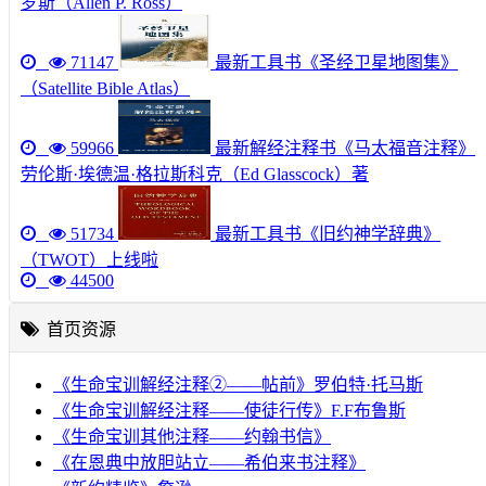
罗斯（Allen P. Ross）
71147
最新工具书《圣经卫星地图集》
（Satellite Bible Atlas）
59966
最新解经注释书《马太福音注释》
劳伦斯·埃德温·格拉斯科克（Ed Glasscock）著
51734
最新工具书《旧约神学辞典》
（TWOT）上线啦
44500
首页资源
《生命宝训解经注释②——帖前》罗伯特·托马斯
《生命宝训解经注释——使徒行传》F.F布鲁斯
《生命宝训其他注释——约翰书信》
《在恩典中放胆站立——希伯来书注释》