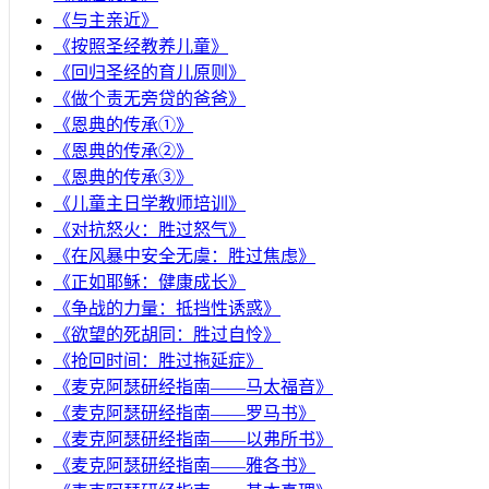
《与主亲近》
《按照圣经教养儿童》
《回归圣经的育儿原则》
《做个责无旁贷的爸爸》
《恩典的传承①》
《恩典的传承②》
《恩典的传承③》
《儿童主日学教师培训》
《对抗怒火：胜过怒气》
《在风暴中安全无虞：胜过焦虑》
《正如耶稣：健康成长》
《争战的力量：抵挡性诱惑》
《欲望的死胡同：胜过自怜》
《抢回时间：胜过拖延症》
《麦克阿瑟研经指南——马太福音》
《麦克阿瑟研经指南——罗马书》
《麦克阿瑟研经指南——以弗所书》
《麦克阿瑟研经指南——雅各书》