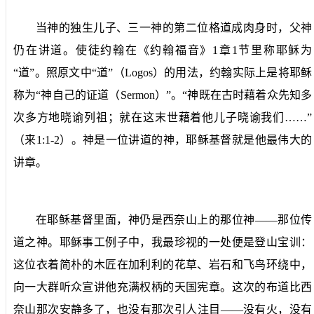
当神的独生儿子、三一神的第二位格道成肉身时，父神
仍在讲道。使徒约翰在《约翰福音》
1
章
1
节里称耶稣为
“道”。照原文中“道”（
Logos
）的用法，约翰实际上是将耶稣
称为“神自己的证道（
Sermon
）”。“神既在古时藉着众先知多
次多方地晓谕列祖；就在这末世藉着他儿子晓谕我们……”
（来
1:1-2
）。神是一位讲道的神，耶稣基督就是他最伟大的
讲章。
在耶稣基督里面，神仍是西奈山上的那位神——那位传
道之神。耶稣事工例子中，我最珍视的一处便是登山宝训：
这位衣着简朴的木匠在加利利的花草、岩石和飞鸟环绕中，
向一大群听众宣讲他充满权柄的天国宪章。这次的布道比西
奈山那次安静多了，也没有那次引人注目——没有火，没有