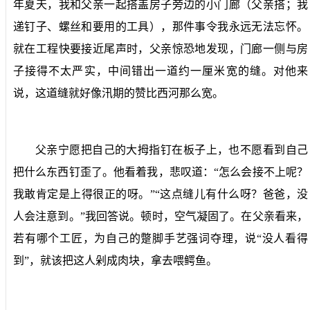
年夏天，我和父亲一起搭盖房子旁边的小门廊（父亲搭；我
递钉子、螺丝和要用的工具），那件事令我永远无法忘怀。
就在工程快要接近尾声时，父亲惊恐地发现，门廊一侧与房
子接得不太严实，中间错出一道约一厘米宽的缝。对他来
说，这道缝就好像汛期的赞比西河那么宽。
父亲宁愿把自己的大拇指钉在板子上，也不愿看到自己
把什么东西钉歪了。他看着我，悲叹道：“怎么会接不上呢？
我敢肯定是上得很正的呀。”“这点缝儿有什么呀？爸爸，没
人会注意到。”我回答说。顿时，空气凝固了。在父亲看来，
若有哪个工匠，为自己的蹩脚手艺强词夺理，说“没人看得
到”，就该把这人剁成肉块，拿去喂鳄鱼。