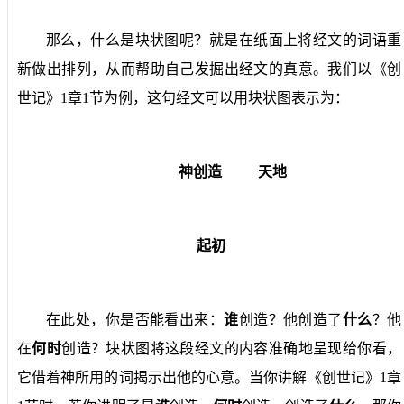
那么，什么是块状图呢？就是在纸面上将经文的词语重
新做出排列，从而帮助自己发掘出经文的真意。我们以《创
世记》
1
章
1
节为例，这句经文可以用块状图表示为：
神创造
天地
起初
在此处，你是否能看出来：
谁
创造？他创造了
什么
？他
在
何时
创造？块状图将这段经文的内容准确地呈现给你看，
它借着神所用的词揭示出他的心意。当你讲解《创世记》
1
章