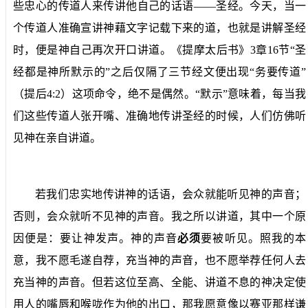
些忠心的传道人来传讲他自己的话语——圣经。今天，当一
个传道人准确宣讲神藉文字记载下来的道，也就是讲解圣经
时，便是神自己再次开口讲道。《提摩太后书》
3
章
16
节“圣
经都是神所默示的”之后仅隔了三节经文便出现“务要传道”
（提后4:
2
）这项命令，绝不是偶然。“默示”意味着，每当我
们这些传道人张开嘴、准确地传讲圣经的时候，人们仿佛听
见神在亲自讲道。
若我们忠实地传讲神的话语，会众就能听见神的声音；
否则，会众就听不见神的声音。我之所以讲道，其中一个原
因便是：要让神发声。神的声音
必须
要被听见。照我的本
意，我不愿毛遂自荐，充当神的声音，也不愿举荐任何人去
充当神的声音。但若这位至高、全能、讲道不息的神决定使
用人的嘴唇和喉咙作为他的出口，那我愿意像以赛亚那样谦