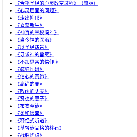
《合乎圣经的心灵改变过程》（简版）
《心灵层面的问题》
《走出抑郁》
《喜获新生》
《神真的掌权吗？》
《当今神的医治》
《以圣经祷告》
《寻求神的旨意》
《不加思索的信仰 》
《疯狂忙碌》
《信心的赛跑》
《高尚的罪》
《敬虔的丈夫》
《贤德的妻子》
《布衣圣徒》
《柔和谦卑》
《释经式听道》
《基督徒品格的柱石》
《战胜忧虑》