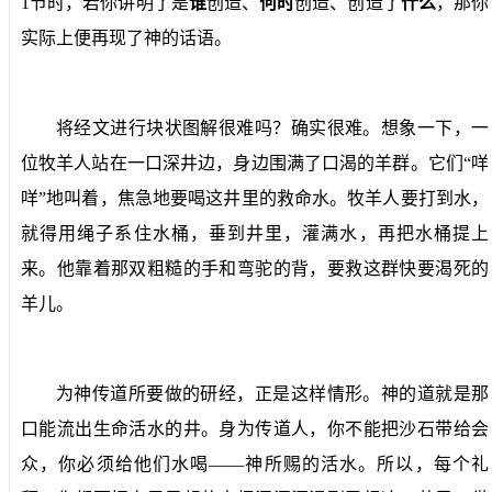
1节
时，若你讲明了是
谁
创造、
何时
创造、创造了
什么
，那你
实际上便再现了神的话语。
将经文进行块状图解很难吗？确实很难。想象一下，一
位牧羊人站在一口深井边，身边围满了口渴的羊群。它们“咩
咩”地叫着，焦急地要喝这井里的救命水。牧羊人要打到水，
就得用绳子系住水桶，垂到井里，灌满水，再把水桶提上
来。他靠着那双粗糙的手和弯驼的背，要救这群快要渴死的
羊儿。
为神传道所要做的研经，正是这样情形。神的道就是那
口能流出生命活水的井。身为传道人，你不能把沙石带给会
众，你必须给他们水喝——神所赐的活水。所以，每个礼