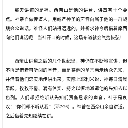
那天讲道的是神。西奈山是他的讲台，讲章有十个要
点。神亲自做传道人，用威严神圣的声音向属于他的一群战
兢会众说话。难怪人们站得远远的，并祈求神今后借着摩西
向他们说话呢！当神开口的时候，这场布道就会气势恢弘！
西奈山讲道之后的几个世纪里，神仍在不断地宣讲，但
不再是借着可听闻的圣音，而是将他的圣言启示给众先知，
并借着他们忠实地传讲出来。实际上耶利米说，神每日清晨
早起，孜孜不倦、满有信实、持之以恒地派遣他的先知去以
色列。人们却拒绝听从先知们责备恳求的声音，神于是哀
叹：“你们却不听从我”（耶
7:26
）。神曾在西奈山亲自讲道，
之后借着先知继续在讲。