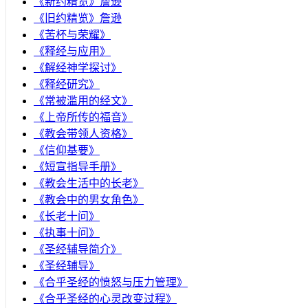
《新约精览》詹逊
《旧约精览》詹逊
《苦杯与荣耀》
《释经与应用》
《解经神学探讨》
《释经研究》
《常被滥用的经文》
《上帝所传的福音》
《教会带领人资格》
《信仰基要》
《短宣指导手册》
《教会生活中的长老》
《教会中的男女角色》
《长老十问》
《执事十问》
《圣经辅导简介》
《圣经辅导》
​《合乎圣经的愤怒与压力管理》
《合乎圣经的心灵改变过程》