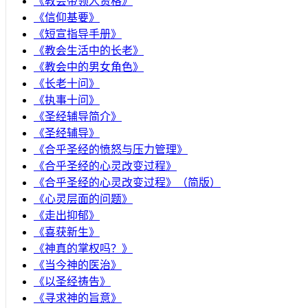
《教会带领人资格》
《信仰基要》
《短宣指导手册》
《教会生活中的长老》
《教会中的男女角色》
《长老十问》
《执事十问》
《圣经辅导简介》
《圣经辅导》
​《合乎圣经的愤怒与压力管理》
《合乎圣经的心灵改变过程》
《合乎圣经的心灵改变过程》（简版）
《心灵层面的问题》
《走出抑郁》
《喜获新生》
《神真的掌权吗？》
《当今神的医治》
《以圣经祷告》
《寻求神的旨意》