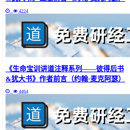
4224
《生命宝训讲道注释系列——彼得后书
&犹大书》作者前言（约翰·麦克阿瑟）
4464