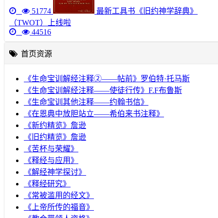
51774
最新工具书《旧约神学辞典》
（TWOT）上线啦
44516
首页资源
《生命宝训解经注释②——帖前》罗伯特·托马斯
《生命宝训解经注释——使徒行传》F.F布鲁斯
《生命宝训其他注释——约翰书信》
《在恩典中放胆站立——希伯来书注释》
《新约精览》詹逊
《旧约精览》詹逊
《苦杯与荣耀》
《释经与应用》
《解经神学探讨》
《释经研究》
《常被滥用的经文》
《上帝所传的福音》