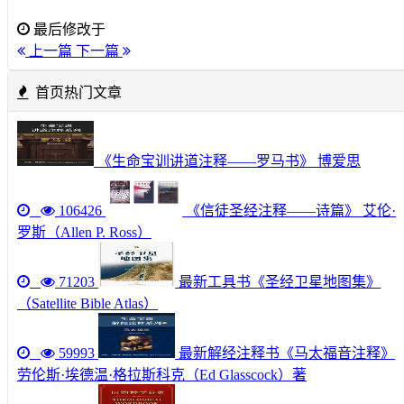
最后修改于
上一篇
下一篇
首页热门文章
《生命宝训讲道注释——罗马书》 博爱思
106426
《信徒圣经注释——诗篇》 艾伦·
罗斯（Allen P. Ross）
71203
最新工具书《圣经卫星地图集》
（Satellite Bible Atlas）
59993
最新解经注释书《马太福音注释》
劳伦斯·埃德温·格拉斯科克（Ed Glasscock）著