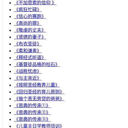
《不加思索的信仰 》
《疯狂忙碌》
《信心的赛跑》
《高尚的罪》
《敬虔的丈夫》
《贤德的妻子》
《布衣圣徒》
《柔和谦卑》
《释经式听道》
《基督徒品格的柱石》
《战胜忧虑》
《与主亲近》
《按照圣经教养儿童》
《回归圣经的育儿原则》
《做个责无旁贷的爸爸》
《恩典的传承①》
《恩典的传承②》
《恩典的传承③》
《儿童主日学教师培训》