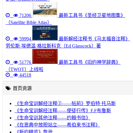
71206
最新工具书《圣经卫星地图集》
（Satellite Bible Atlas）
59994
最新解经注释书《马太福音注释》
劳伦斯·埃德温·格拉斯科克（Ed Glasscock）著
51776
最新工具书《旧约神学辞典》
（TWOT）上线啦
44518
首页资源
《生命宝训解经注释②——帖前》罗伯特·托马斯
《生命宝训解经注释——使徒行传》F.F布鲁斯
《生命宝训其他注释——约翰书信》
《在恩典中放胆站立——希伯来书注释》
《新约精览》詹逊