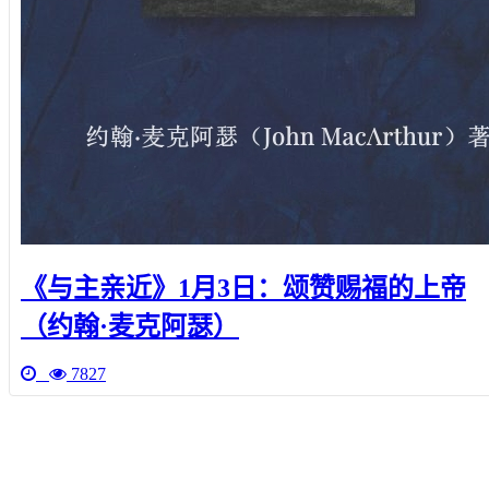
《与主亲近》1月3日：颂赞赐福的上帝
（约翰·麦克阿瑟）
7827