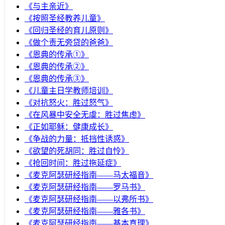
《与主亲近》
《按照圣经教养儿童》
《回归圣经的育儿原则》
《做个责无旁贷的爸爸》
《恩典的传承①》
《恩典的传承②》
《恩典的传承③》
《儿童主日学教师培训》
《对抗怒火：胜过怒气》
《在风暴中安全无虞：胜过焦虑》
《正如耶稣：健康成长》
《争战的力量：抵挡性诱惑》
《欲望的死胡同：胜过自怜》
《抢回时间：胜过拖延症》
《麦克阿瑟研经指南——马太福音》
《麦克阿瑟研经指南——罗马书》
《麦克阿瑟研经指南——以弗所书》
《麦克阿瑟研经指南——雅各书》
《麦克阿瑟研经指南——基本真理》