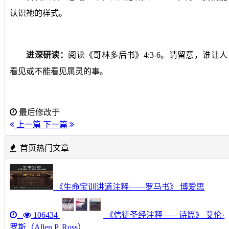
认识祂的样式。
进深研读：
阅读《哥林多后书》
4:3-6
。请留意，谁让人
看见或不能看见属灵的事。
最后修改于
上一篇
下一篇
首页热门文章
《生命宝训讲道注释——罗马书》 博爱思
106434
《信徒圣经注释——诗篇》 艾伦·
罗斯（Allen P. Ross）