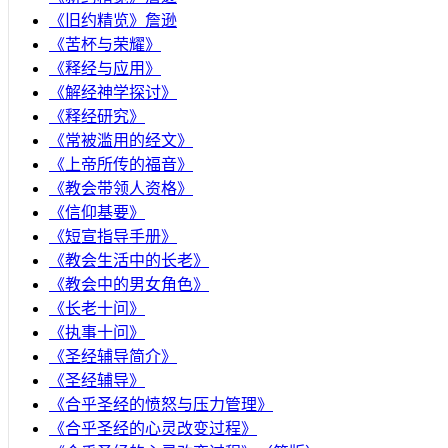
《旧约精览》詹逊
《苦杯与荣耀》
《释经与应用》
《解经神学探讨》
《释经研究》
《常被滥用的经文》
《上帝所传的福音》
《教会带领人资格》
《信仰基要》
《短宣指导手册》
《教会生活中的长老》
《教会中的男女角色》
《长老十问》
《执事十问》
《圣经辅导简介》
《圣经辅导》
​《合乎圣经的愤怒与压力管理》
《合乎圣经的心灵改变过程》