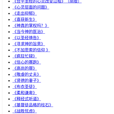
《合乎圣经的心灵改变过程》（简版）
《心灵层面的问题》
《走出抑郁》
《喜获新生》
《神真的掌权吗？》
《当今神的医治》
《以圣经祷告》
《寻求神的旨意》
《不加思索的信仰 》
《疯狂忙碌》
《信心的赛跑》
《高尚的罪》
《敬虔的丈夫》
《贤德的妻子》
《布衣圣徒》
《柔和谦卑》
《释经式听道》
《基督徒品格的柱石》
《战胜忧虑》