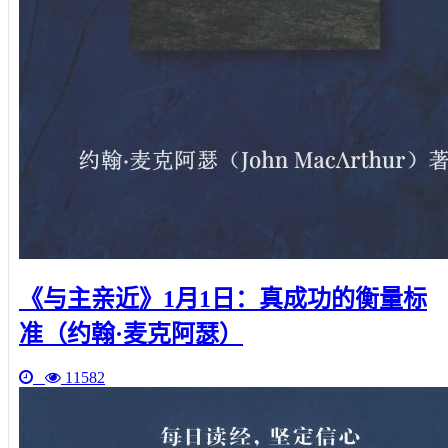
《与主亲近》1月1日：真成功的衡量标
准（约翰·麦克阿瑟）
11582