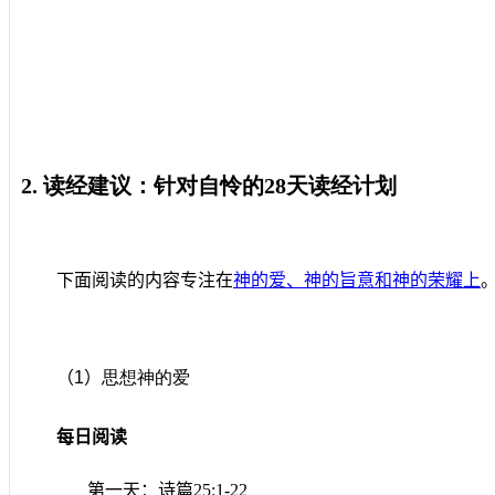
2.
读经建议：针对自怜的
28
天读经计划
下面阅读的内容专注在
神的爱、神的旨意和神的荣耀上
（
1
）
思想神的爱
每日阅读
第一天：诗篇
25:1-22