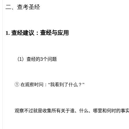
二、查考圣经
1.
查经建议：
查经与
应用
（
1
）查经的
3
个问题
①
在观察时问：“我看到了什么？”
观察不过就是收集所有关于谁、什么、哪里和何时的事