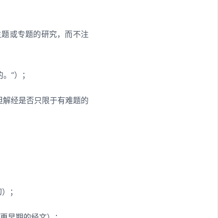
主题或专题的研究，而不注
。”）；
但解经是否只限于有难题的
切）；
虑更早期的经文）；