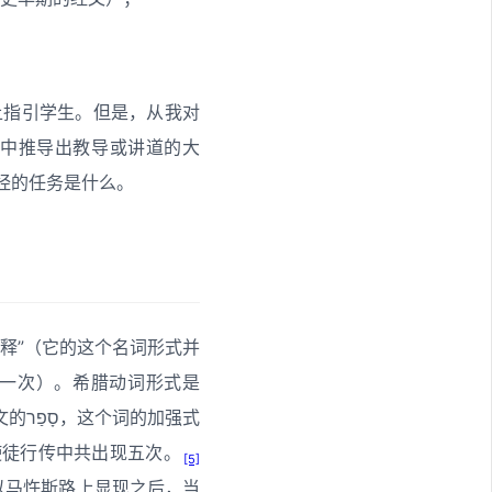
上指引学生。但是，从我对
中推导出教导或讲道的大
经的任务是什么。
“解释”（它的这个名词形式并
过一次）。希腊动词形式是
加强式
使徒行传中共出现五次。
[5]
在以马忤斯路上显现之后，当