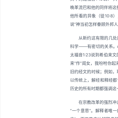
晚革流巴和他的同伴将这些事
他所看的异象（徒10:8
说”神当初怎样眷顾外邦人（
从新约这有限的几处用法
科学——有密切的关系。ἑ
太福音1:23说到希伯来文
来”作“闺女，我吩咐你起来
旧约经文的时候；例如，耶
以传统上，解经和释经都
历史的所有时期都强调这
在宗教改革的强烈冲
“一个意思”。解释者唯