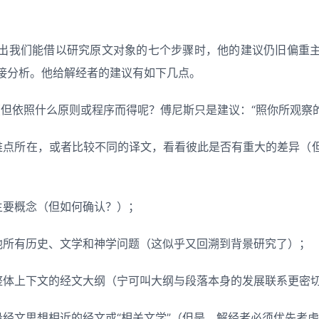
。
出我们能借以研究原文对象的七个步骤时，他的建议仍旧偏重
接分析。他给解经者的建议有如下几点。
（但依照什么原则或程序而得呢？傅尼斯只是建议：“照你所观察的
难点所在，或者比较不同的译文，看看彼此是否有重大的差异（
主要概念（但如何确认？）；
他所有历史、文学和神学问题（这似乎又回溯到背景研究了）；
整体上下文的经文大纲（宁可叫大纲与段落本身的发展联系更密
段经文思想相近的经文或“相关文学”（但是，解经者必须优先考