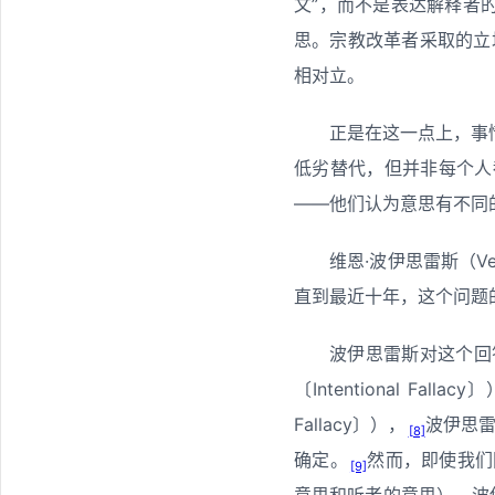
文”，而不是表达解释者
思。宗教改革者采取的立场支
相对立。
正是在这一点上，事
低劣替代，但并非每个人
——他们认为意思有不同
维恩·波伊思雷斯（Ve
直到最近十年，这个问题
波伊思雷斯对这个回
〔Intentional F
Fallacy〕），
波伊思
[8]
确定。
然而，即使我们
[9]
意思和听者的意思），波