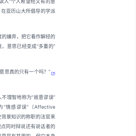
读入”个人希望经文有的意
n）在亚历山大所倡导的学派
度的嫌弃，把它看作解经的
，意思已经变成“多重的”
文的意思真的只有一个吗？”
[7]
不理智地称为“故意谬误”
情感谬误”〔Affective
史背景知识的称职的法官来
观点同时辩说还有说话者的
意思是有其用的，但它本身