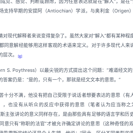
的成见、感觉、判断或顾虑，因为任意表达就是在“解入”，是在“
持早期的安提阿（Antiochian）学派，与奥利金（Orige
情对现代解释者来说变得复杂了。虽然大家对“解入”都有某种程
都同意解经能够用这样客观的术语来定义。对于许多现代人来说
的层次。
[6]
rn S. Poythress）以最尖锐的方式提出这个问题：“难道经
的答案仍是：“是的，只有一个，那就是经文文本的意思。”
答十分不满，他没有把自己受限于说话者想要表达的意思（有人
allacy〕），也没有从听众的反应中获得的意思（笔者认为应当称之为“
雷斯主张讲论的意义同样存在，是由那些具有足够的语言学和历
同意只有“称职的法官”才被允许确定讲论的意思（这种奇怪的
伊思雷斯的结论还是令人失望，他说：“因此，区分不同类型的