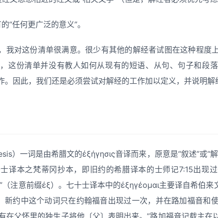
的“任何更广泛的意义”。
，我对这份清单很满意。很少有其他的解经者试图在这种程度
出，这份清单并没有教人如何从现有的短语、从句、句子和段落
作。因此，我们还是必须尝试对解经的工作加以定义，并说明解
gesis）一词是由希腊文的ἐξήγησις音译而来，原意是“叙述”或
士译本之梵蒂冈抄本，即旧约的希腊译本的士师记7:15出现
（注意前缀ἐξ）。七十士译本中的ἐξηγέομαι主要译自希伯来文的סָפַר，这个词的
”。新约中这个动词只在约翰福音出现过一次，并在路加福音和
“只有在父怀里的独生子将他〔父〕表明出来。”路加福音记载主