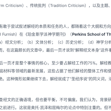
Criticism）、传统批判（Tradition Criticism），
有敢于尝试叙述解经的本质和任务的人，都随着这个大纲和方向来
aul Furnish）在《珀金斯学派神学期刊》（
Perkins School of T
a）经文分析；（b）文体分析；（c）历史分析；（d）神学分
而，在这篇颇长的文章中，最后一页才说到“解释经文本身”这件
后一页才是整个事情的核心，至少要占解经工作的75%。解经
铭材料等领域的最新发展，这些占据了他们解经的整体工作和
绝。这种情形如果继续下去，解经就成了“圣经序说”的同义词，
查经文的正确语境，但也要平衡，不可偏废。我们认为，背景
之前进行。这就是奥托·凯泽和屈梅尔的论点中特别注重的。但