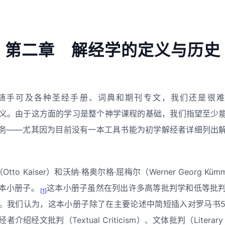
第二章 解经学的定义与历史
手可及各种圣经手册、词典和期刊专文，我们还是很难为圣经
行的定义。由于这方面的学习是整个神学课程的基础，我们指望至
务——尤其因为目前没有一本工具书能为初学解经者详细列出
Otto Kaiser）和沃纳·格奥尔格·屈梅尔（Werner Georg 
本小册子。
这本小册子虽然在列出许多高等批判学和低等批
[1]
我们认为，这本小册子除了在主要论述中简短插入对罗马书5:1-11
经文批判（Textual Criticism）、文体批判（Literary 