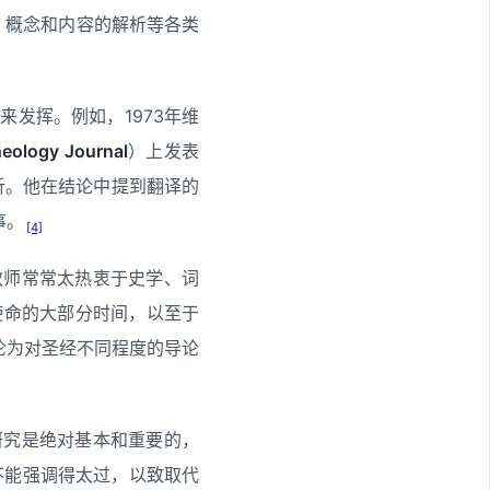
以及主题、概念和内容的解析等各类
发挥。例如，1973年维
heology Journal
）上发表
析。他在结论中提到翻译的
事。
[4]
教师常常太热衷于史学、词
使命的大部分时间，以至于
沦为对圣经不同程度的导论
研究是绝对基本和重要的，
不能强调得太过，以致取代