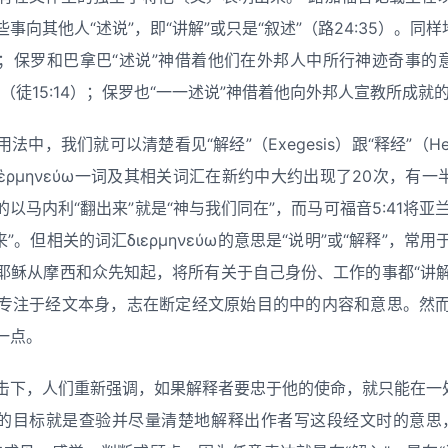
向其他人“述说”，即“讲解”或只是“叙述”（路24:35）。同样
）；保罗和巴拿巴“述说”神借着他们在外邦人中所行神迹奇事的意思
徒15:14）；保罗也“一一述说”神借着他向外邦人宣教所成就的事
中，我们就可以清楚看见“解经”（Exegesis）跟“释经”（Herm
ρμηνεύω一词及其相关词汇在新约中大约出现了20次，有一
的以马内利“翻出来”就是“神与我们同在”，而马可福音5:41将亚
”。但相关的词汇διερμηνεύω的意思是“说明”或“解释”，
稣从摩西和众先知起，将所有关于自己身份、工作的事都“讲解明
专注于经文本身，志在断定经文原始目的中的内容和意思。然
一点。
击下，人们重新强调，如果解释者要忠于他的使命，就只能在一处
一的目标就是查验并尽量清楚地解释出作者写这段经文时的意思