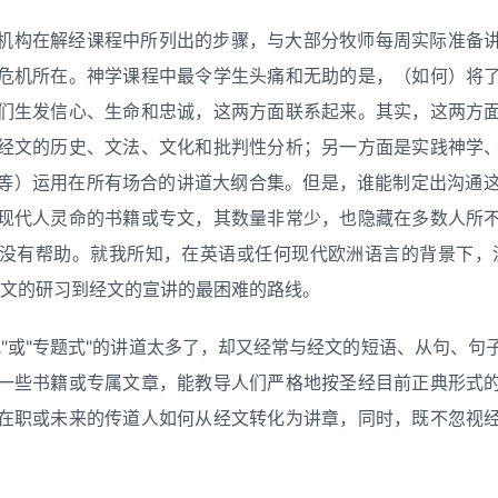
机构在解经课程中所列出的步骤，与大部分牧师每周实际准备
危机所在。神学课程中最令学生头痛和无助的是，（如何）将
们生发信心、生命和忠诚，这两方面联系起来。其实，这两方
经文的历史、文法、文化和批判性分析；另一方面是实践神学
等）运用在所有场合的讲道大纲合集。但是，谁能制定出沟通
现代人灵命的书籍或专文，其数量非常少，也隐藏在多数人所
没有帮助。就我所知，在英语或任何现代欧洲语言的背景下，
经文的研习到经文的宣讲的最困难的路线。
式"或"专题式"的讲道太多了，却又经常与经文的短语、从句、句
一些书籍或专属文章，能教导人们严格地按圣经目前正典形式
在职或未来的传道人如何从经文转化为讲章，同时，既不忽视