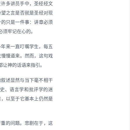
在许多讲员手中，圣经经文
盼望之言是否就是圣经对现
少的只是一件事：讲章必须
必须牢记在心的。
多年来一直叮嘱学生，每五
我慢慢道来。然而，这句戏
都让神的话语来指引。
地叙述显然与当下毫不相干
史、语言学和批评学的迷
述，以至于它基本上仍然是
严重的问题。悲剧在于，这