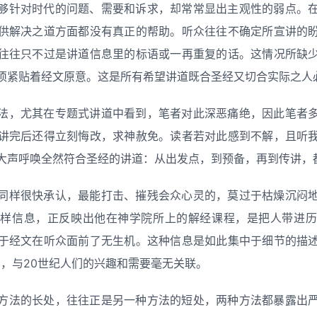
够针对时代的问题、需要和诉求，却常常显出主观性的弱点。
供解决之道方面都没有真正的帮助。听众往往不确定所宣讲的
往往只不过是讲道信息里的标语或一再重复的话。这情况所缺
须紧贴着经文原意。这是所有希望讲道既合圣经又切合实际之人
法，尤其在专题式讲道中看到，笔者对此深恶痛绝，因此笔者
讲完后还得立刻悔改，求神赦免。读者若对此感到不解，且听
大声呼唤全然符合圣经的讲道：从出发点，到预备，再到传讲，
同样很快承认，最能打击、摧残会众心灵的，莫过于枯燥沉闷
这样信息，正反映出他在神学院所上的解经课程，是把人带进历
于经文在听众面前了无生机。这种信息是如此集中于细节的描
词，与20世纪人们的兴趣和需要毫无关联。
方法的长处，往往正是另一种方法的短处，两种方法都暴露出