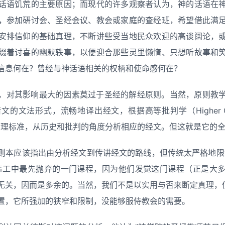
话语饥荒的主要原因；而现代的许多观察者认为，神的话语在
，参加硏讨会、圣经会议、教会或家庭的查经班，希望借此满
安排信仰的基础真理，不断讲些受当地民众欢迎的高谈阔论，
缀着讨喜的幽默轶事，以便迎合那些灵里懒惰、只想听故事和
信息何在？曾经与神话语相关的权柄和使命感何在？
，对其影响最大的因素莫过于圣经的解经原则。当然，原则教
的文法形式，流畅地译出经文，根据高等批判学（Higher Cri
ism）的合理标准，从历史和批判的角度分析相应的经文。但这就是它的
则本应该指出由分析经文到传讲经文的路线，但传统太严格地限
事工中最先抛弃的一门课程，因为他们发觉这门课程（正是大
无关，因而是多余的。当然，我们不是以实用与否来断定真理，但
置，它所强加的狭窄和限制，没能够服侍教会的需要。