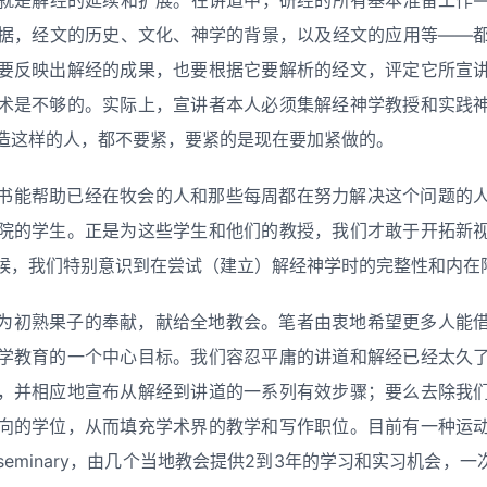
据，经文的历史、文化、神学的背景，以及经文的应用等——
要反映出解经的成果，也要根据它要解析的经文，评定它所宣
术是不够的。实际上，宣讲者本人必须集解经神学教授和实践
造这样的人，都不要紧，要紧的是现在要加紧做的。
书能帮助已经在牧会的人和那些每周都在努力解决这个问题的
院的学生。正是为这些学生和他们的教授，我们才敢于开拓新
候，我们特别意识到在尝试（建立）解经神学时的完整性和内在
为初熟果子的奉献，献给全地教会。笔者由衷地希望更多人能
学教育的一个中心目标。我们容忍平庸的讲道和解经已经太久
，并相应地宣布从解经到讲道的一系列有效步骤；要么去除我
向的学位，从而填充学术界的教学和写作职位。目前有一种运
e seminary，由几个当地教会提供2到3年的学习和实习机会，