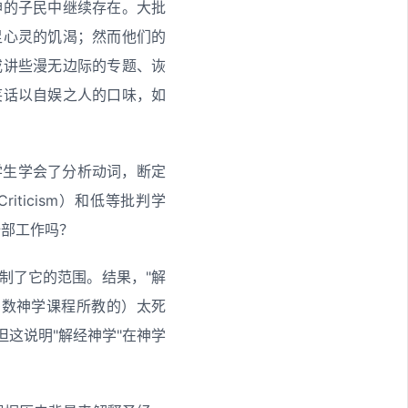
神的子民中继续存在。大批
足心灵的饥渴；然而他们的
或讲些漫无边际的专题、诙
笑话以自娱之人的口味，如
学生学会了分析动词，断定
ticism）和低等批判学
全部工作吗？
制了它的范围。结果，"解
多数神学课程所教的）太死
这说明"解经神学"在神学