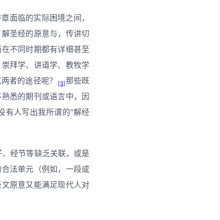
讲章面临的实际困境之间，
了解圣经的原意与，传讲切
面在不同时期都有详细甚至
、崇拜学、讲道学、教牧学
这两者的途径呢？
那些既
[3]
不熟悉的期刊或语言中，因
没有人写出我所谓的"解经
子、经节等缺乏关联，或是
的合法单元（例如，一段或
经文原意又能满足现代人对