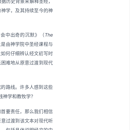
根据历史背景来解释圣经，
的神学，及其持续至今的神
在教会中出奇的沉默》（
The
上是由神学院中圣经课程与
生如何仔细辨认经文初写时
无困难地从原意过渡到现代
成的路线。许多人感到这些
践神学和教牧学？
和首要责任，那么我们相信
原意过渡到该文本对现代听
——包括具体说明经文的中