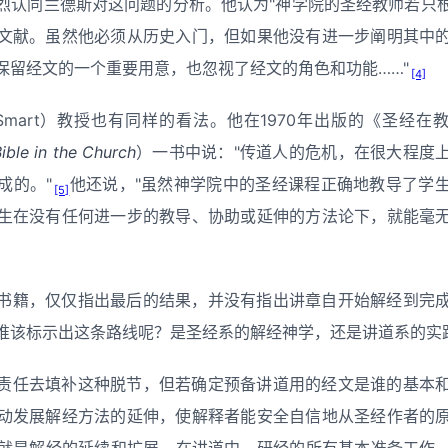
烈认同兰德斯对这问题的分析。他认为"神学院的圣经教师若只
文献。虽然他必须从历史入门，但如果他没有进一步阐明其中
保留经文的一个重要用意，也忽视了经文的角色和功能……"
[4]
D. Smart）教授也有同样的看法。他在1970年出版的《圣经
ible in the Church
）一书中说："传道人的危机，在很大程度
成的。"
他还说，"虽然神学院中的圣经课程正确地教导了学
[5]
生在没有任何进一步的教导、协助或延伸的方法论下，就能毫
书籍，仅仅指出最后的结果，并没有指出讲章自开始解经到完
谁该标示出这条路线呢？是圣经系的解经神学，还是讲道系的实
责任去填补这种脱节，但若确定预备讲道用的经文是谁的基本
动发展解经方法的延伸，使解释者能安全自信地从圣经作者的
就是解经的延续和扩展。在讲道中，研经的所有基本准备工作