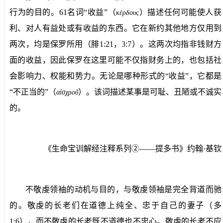
行为的目的。
61
名词“收益”（
）描述任何可能使人获
κ
έ
ρδου
ς
利、对人有益处或有收益的东西。它在新约其他地方仅用到
两次，均是保罗所用（腓
1:21
，
3:7
）。这两次均指非钱财方
面的收益，因此保罗在这里可能不仅指财务上的，也包括社
会影响力、权能和势力。无论是哪种形式的“收益”，它都是
“不正当的”（
）。该词描述某事是可耻、丑陋或不诚实
α
ἰσχροῦ
的。
《生命宝训解经注释系列②——提多书》约翰·基钦
不敬虔领袖的动机与目的，与敬虔领袖是完全背道而驰
的。敬虔的长老们在道德上纯全、忠于自己的妻子（多
1:6
），而不敬虔的长老既不道德也不忠心。敬虔的长老不应