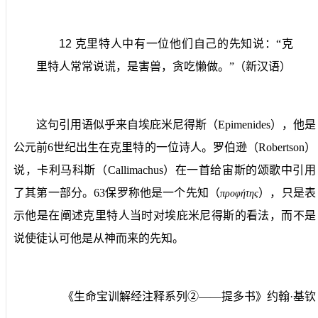
12
克里特人中有一位他们自己的先知说：“克
里特人常常说谎，是害兽，贪吃懒做。”（新汉语）
这句引用语似乎来自埃庇米尼得斯（
Epimenides
），他是
公元前
6
世纪出生在克里特的一位诗人。罗伯逊（
Robertson
）
说，卡利马科斯（
Callimachus
）在一首给宙斯的颂歌中引用
了其第一部分。
63
保罗称他是一个先知（
），只是表
προφ
ή
τη
ς
示他是在阐述克里特人当时对埃庇米尼得斯的看法，而不是
说使徒认可他是从神而来的先知。
《生命宝训解经注释系列②——提多书》约翰·基钦