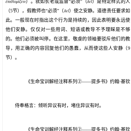
）。就如长老或监督“必须”（
）是特定样式的人
ἐπιστομίζειν
δε
ῖ
（
5
节），假教师也“必须”（
）使之安静。道德责任要求如
δε
ῖ
此。一般现在时指出这个行为是持续的，因此表明要永远使
他们安静。仅仅对一些用词、短语或教导不予理睬是不够
的。他们必须被叫停。在这里，敬虔的领袖要驳斥他们的教
导，用正确的内容回复他们的愚蠢，从而使这些人安静（
9
节）。
《生命宝训解经注释系列②——提多书》约翰·基钦
侍奉格言：倾听异议有时，堵住异议有时。
《生命宝训解经注释系列②——提多书》约翰·基钦