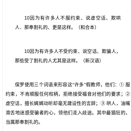
10
因为有许多人不服约束、说虚空话、欺哄
人．那奉割礼的、更是这样。（和合本）
10
因为有许多人不受约束、说空话、欺骗人，
那些受了割礼的人尤其是这样。（新汉语）
保罗使用三个词语来形容这“许多”假教师，他们：①
服
约束，不肯顺服任何权柄，拒绝接受福音对他们的要求；②
虚空话，擅长娓娓动听却毫无建设性的言辞；③
哄人，油嘴
滑舌地迷惑受骗者的心，领他们走入歧途。其中最猖狂的，
当属那奉割礼的。