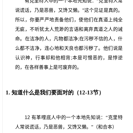
有克里特人中的一个本地先知说：“克里特人常
说谎话，乃是恶兽，又馋又懒。”这个见证是真的。
所以，你要严严地责备他们，使他们在真道上纯全
无疵，不听犹太人荒渺的言语和离弃真道之人的诫
命。在洁净的人，凡物都洁净
;
在污秽不信的人，什
么都不洁净，连心地和天良也都污秽了。他们说是
认识神，行事却和他相背
;
本是可憎恶的，是悖逆
的，在各样善事上是可废弃的。
1.
知道什么是我们要面对的（
12-13
节）
12
有革哩底人中的一个本地先知说：“克里特
人常说谎话，乃是恶兽，又馋又懒。”（和合本）