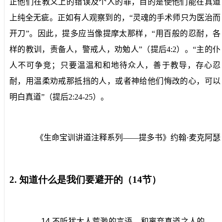
正他们在教义上的错误及个人的罪，目的是使他们能在真道
上纯全无疵。正如有人观察到的，“灵魂的手术师只为医治而
开刀”。因此，提多应当像提摩太那样，“用百般的忍耐，各
样的教训，责备人，警戒人，劝勉人”（提后
4:2
）。“主的仆
人不可争竞；只要温温和和地待众人，善于教导，存心忍
耐，用温柔劝戒那抵挡的人，或者神给他们悔改的心，可以
明白真道”（提后
2:24-25
）。
《生命宝训讲道注释系列——提多书》约翰·麦克阿瑟
2.
知道什么是我们要避开的（
14
节）
14
不听犹太人荒渺的言语、和离弃真道之人的