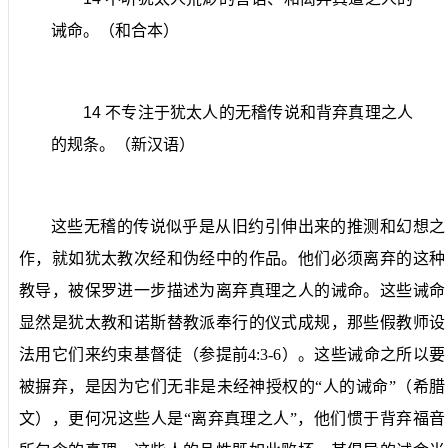
诫命。（和合本）
14
不专注于犹太人的无稽传说和背弃真理之人
的规条。（新汉语）
这些无稽的传说似乎是从旧约引伸出来的推测和幻想之
作，就如犹太教次经和伪经中的作品。他们必须离弃的这种
教导，被保罗进一步描述为离弃真理之人的诫命。这些诫命
显然是犹太教和诺斯替教派奉行的仪式成规，那些假教师设
法用它们来约束基督徒（参提前
4:3-6
）。这些诫命之所以要
被摒弃，是因为它们无非是未经神授权的“人的诫命”（希腊
文），更何况这些人是“离弃真理之人”，他们惯于背弃福音