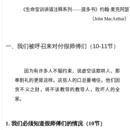
《生命宝训讲道注释系列——提多书》约翰·麦克阿瑟
（
John MacArthur
）
一、我们被呼召来对付假师傅们（
10-11
节）
因为有许多人不服约束，说虚空话欺哄人，那
奉割礼的更是这样。这些人的口总要堵住。他们因
贪不义之财，将不该教导的教导人，败坏人的全
家。
1.
我们必须知道假师傅们的情况（
10
节）