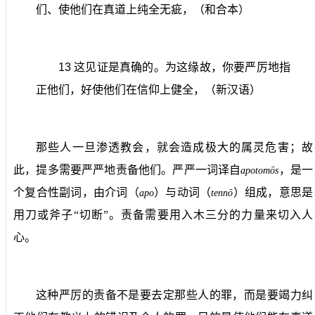
们、使他们在真道上纯全无疵，（和合本）
13
这见证是真确的。为这缘故，你要严厉地指
正他们，好使他们在信仰上健全，（新汉语）
那些人一旦渗透教会，就会造成极大的属灵危害；故
此，提多需要严严地责备他们。严严一词译自
，是一
apotom
ō
s
个复合性副词，由介词（
）与动词（
）组成，意思是
apo
tenn
ō
用刀或斧子“切断”。责备需要用入木三分的力量来切入人
心。
这种严厉的责备不是要去定那些人的罪，而是要竭力纠