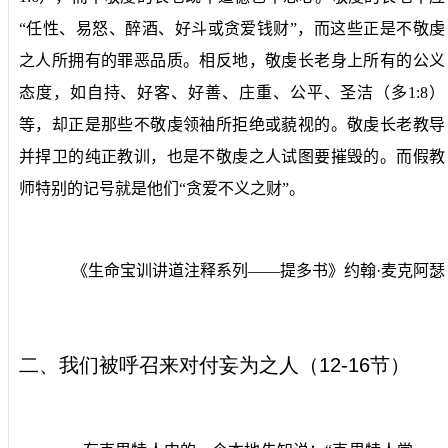
“任性、易怒、醉酒、好斗或贪爱钱财”，而这些正是不敬虔
之人所拥有的罪恶品质。相反地，敬虔长老身上所有的公义
态度，如自持、好客、好善、庄重、公平、圣洁（多
1:8
）
等，却正是那些不敬虔领袖所拒绝或藐视的。敬虔长老教导
并捍卫的纯正教训，也是不敬虔之人试图要摧毁的。而假教
师特别的记号就是他们“贪爱不义之财”。
《生命宝训讲道注释系列——提多书》约翰·麦克阿瑟
二、我们被呼召来对付妄为之人（
12-16
节）