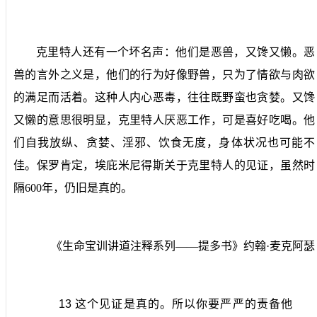
克里特人还有一个坏名声：他们是恶兽，又馋又懒。恶
兽的言外之义是，他们的行为好像野兽，只为了情欲与肉欲
的满足而活着。这种人内心恶毒，往往既野蛮也贪婪。又馋
又懒的意思很明显，克里特人厌恶工作，可是喜好吃喝。他
们自我放纵、贪婪、淫邪、饮食无度，身体状况也可能不
佳。保罗肯定，埃庇米尼得斯关于克里特人的见证，虽然时
隔
600
年，仍旧是真的。
《生命宝训讲道注释系列——提多书》约翰·麦克阿瑟
13
这个见证是真的。所以你要严严的责备他