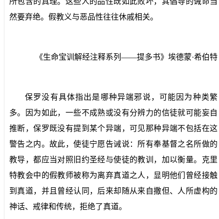
所包含的真理。这些人的品性既如此败坏，其倡导的诫命当
然要弃绝。假教义与恶品性往往休戚相关。
《生命宝训解经注释系列——提多书》埃德蒙·希伯特
保罗没有具体指出是哪种异端邪说，可能因为种类繁
多。因为如此，一些不成熟或没有分辨力的信徒就可能妄自
推断，保罗既没有提到某个异端，可见那种异端不包括在这
警告之内。故此，使徒宁愿告诫说：所有奉基督之名所做的
教导，都应当对照旧约圣经与使徒的教训，加以衡量。克里
特教会中的假教师被称为离弃真道之人，显明他们曾经接触
到真道，并且曾经认同，后来却随从来自撒但、人所虚构的
神话、戒律和传统，拒绝了真道。