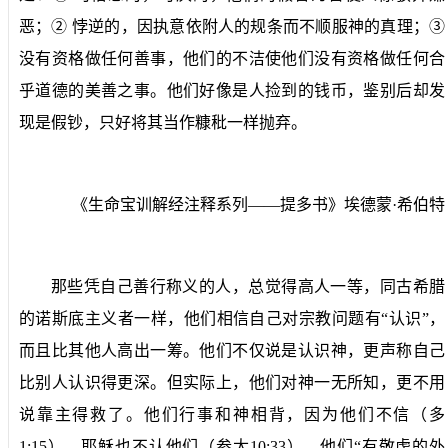
恶；②
悖逆的，因执意依附人的规条而不顺服神的真理；③
没有资格做任何善事，他们的不洁使他们没有资格做任何合
乎道德的美善之事。他们好像是人捡到的钱币，鉴别后却发
现是假钞，只好将其当作糠秕一样抛弃。
《生命宝训解经注释系列——提多书》埃德蒙·希伯特
那些凭自己善行称义的人，总觉得高人一等，同古希腊
的诺斯底主义者一样，他们相信自己对宗教问题有“认识”，
而且比其他人高出一筹。他们不仅说是认识神，更声称自己
比别人认识得更深。但实际上，他们对神一无所知，更不用
说靠主得救了。他们行事和神相背，因为他们不信（多
1:15
），耶稣也不认他们（参太
10:33
）。他们“有敬虔的外