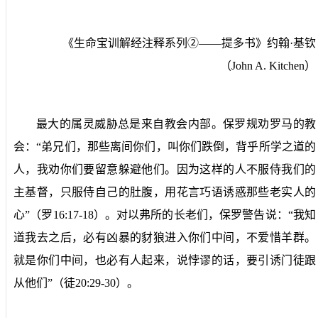
《生命宝训解经注释系列②——提多书》约翰·基钦
（
John A. Kitchen
）
最大的属灵威胁总是来自教会内部。保罗规劝罗马的教
会：“弟兄们，那些离间你们，叫你们跌倒，背乎所学之道的
人，我劝你们要留意躲避他们。因为这样的人不服侍我们的
主基督，只服侍自己的肚腹，用花言巧语诱惑那些老实人的
心”（罗
16:17-18
）。对以弗所的长老们，保罗警告说：“我知
道我去之后，必有凶暴的豺狼进入你们中间，不爱惜羊群。
就是你们中间，也必有人起来，说悖谬的话，要引诱门徒跟
从他们”（徒
20:29-30
）。