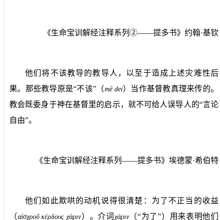
《生命宝训解经注释系列②——提多书》约翰·基钦
他们将不该教导的教导人，以至于造成上述灾难性后
果。那些教导原是“不该”（
）当作基督教真理来传的。
m
ē
dei
教会既委身于神在基督里的启示，就不可给人误导人的“言论
自由”。
《生命宝训解经注释系列——提多书》埃德蒙·希伯特
他们如此欺哄的动机说得很清楚：为了不正当的收益
（
）。介词
（“为了”）用来表明他们
α
ἰσχροῦ κέρδους χάριν
χ
ά
ριν