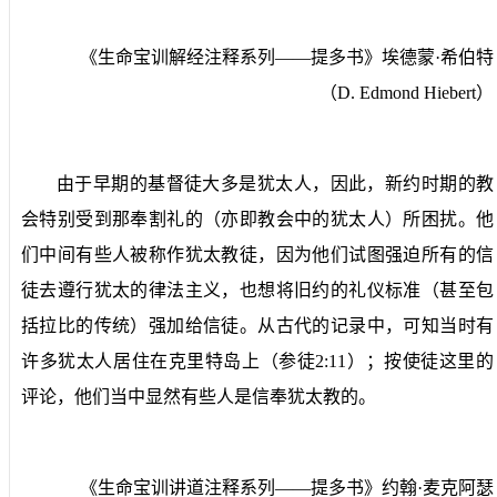
《生命宝训解经注释系列——提多书》埃德蒙·希伯特
（
D. Edmond Hiebert
）
由于早期的基督徒大多是犹太人，因此，新约时期的教
会特别受到那奉割礼的（亦即教会中的犹太人）所困扰。他
们中间有些人被称作犹太教徒，因为他们试图强迫所有的信
徒去遵行犹太的律法主义，也想将旧约的礼仪标准（甚至包
括拉比的传统）强加给信徒。从古代的记录中，可知当时有
许多犹太人居住在克里特岛上（参徒
2:11
）；按使徒这里的
评论，他们当中显然有些人是信奉犹太教的。
《生命宝训讲道注释系列——提多书》约翰·麦克阿瑟