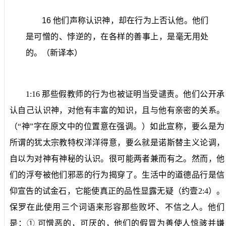
16
他们声称认识神，却在行为上否认他。他们
是可憎的、悖逆的，在各样的善事上，是毫无用处
的。（新译本）
1:16
那些假教师的行为也被证明当受谴责。他们公开承
认自己认识神，对他有丰富的知识，且与他有亲密的关系。
（“神”字在原文中的位置意在强调。）如此宣称，要么是为
所谓的犹太宗教特权洋洋得意，要么就是诺斯替主义论调，
自以为对神有神秘的认识。很可能两者兼而有之。然而，他
们的浮夸被他们邪恶的行为揭穿了。生活中的道德品行是信
仰宣告的试金石，它能使真正的品性显露无疑（约壹
2:4
）。
保罗在此使用三个词语来形容那些败坏、不信之人。他们
是：①
可憎恶的，可厌的，他们的假冒为善使人惊骇并嫌