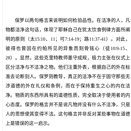
保罗以两句格言来说明如何检验品性。在洁净的人，凡
物都洁净这句话，体现了耶稣自己在犹太饮食例律方面所阐
明的原则（太
15:10
、
11
；可
7:14-19
；路
11:37-41
）。对此，
彼得也曾因在约帕所见的异象而刻骨铭心（徒
10:9-15
、
28
）。显然，这些克里特教师墨守成规，极力主张在仪式上
区分洁净与不洁净之物。他们注重外表，根据自己的外在标
准去论断别人。保罗则教导，真正的洁净不在于固守那些无
涉道德的外在礼仪和条例，而在于保持重生之心的内在洁
净。物质的东西所具有的道德性质，完全取决于使用者的内
心态度。保罗的格言并不是说凡物并没有什么不洁净，只是
人的思想使其变得不洁。这句格言并非反对某些事物在道德
上是错误的这一启示。