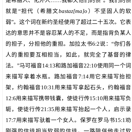
是希腊人、化外人……我都欠他们的债”。我们的债
就是“担代（希腊文
bastaz[ma]o
）不坚固人的软
弱”。这个词在新约圣经使用了超过二十五次。它表
达的意思并不是容忍某人的不足，而是指背负某人
的担子，分担他的重担。加拉太书
6:2
说：“你们各
人的重担要互相担当，如此，就完全了基督的律
法。”马可福音
14:13
和路加福音
22:10
使用同一个词
来描写拿着水瓶。路加福音
7:14
用它来描写抬担
架，约翰福音
10:31
用来描写拿起石头，约翰福音
12:6
用来描写携带钱囊，使徒行传
15:10
用来描写负
轭，使徒行传
21:35
用来描写抬起一个人，启示录
17:7
用来描写驮着一个女人。保罗在罗马书
15:1
劝
刚强的信徒担当软弱的信徒，一路陪伴他走过软