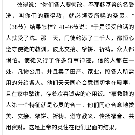
彼得说：“你们各人要悔改，奉耶稣基督的名受
洗，叫你们的罪得赦，就必领受所赐的圣灵。”
（
38
节）结果怎样？
41-46
节说：“于是领受他话的
人就受了洗。那一天，门徒约添了三千人，都恒心
遵守使徒的教训，彼此交接、擘饼、祈祷。众人都
惧怕。使徒又行了许多奇事神迹。信的人都在一
处，凡物公用，并且卖了田产、家业，照各人所需
用的分给各人。他们天天同心合意恒切地在殿里，
且在家中擘饼，存着欢喜诚实的心用饭。”蒙救赎的
人第一个特征就是心灵的合一。他们同心合意地赞
美、交接、擘饼、祈祷、遵守教义、传扬福音、共
用资财。这是上帝的灵住在他们里面的结果。