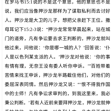
在罗马书
15:1
说的不是这个意思，他的意思也不是
说，我们应当像押沙龙那样为了谋取私利而去讨好
人。押沙龙是大卫的儿子，想把父亲赶下王位。撒
母耳记下
15:2-3
说：“押沙龙常常早晨起来，站在城
门的道旁，凡有争讼要去求王判断的，押沙龙就叫
他过来，问他说：‘你是哪一城的人？’回答说：‘仆
人是以色列某支派的人。’押沙龙对他说：‘你的事
有情有理，无奈王没有委人听你申诉。’”百姓带着
苦情来找王申诉，押沙龙半路截住他们，对他们的
委屈深表同情。然后押沙龙又说：“‘恨不得我作国
中的士师！凡有争讼求审判的，到我这里来，我必
秉公判断。’若有人近前来要拜押沙龙，押沙龙就伸