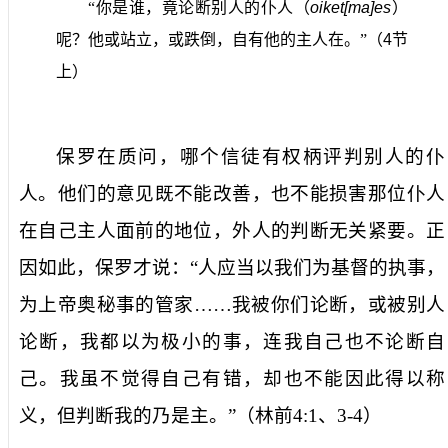
“你是谁，竟论断别人的仆人（
oiket[ma]es
）
呢？他或站立，或跌倒，自有他的主人在。”（
4
节
上）
保罗在质问，哪个信徒有权柄评判别人的仆
人。他们的意见既不能改善，也不能损害那位仆人
在自己主人面前的地位，外人的判断无关紧要。正
因如此，保罗才说：“人应当以我们为基督的执事，
为上帝奥秘事的管家……我被你们论断，或被别人
论断，我都以为极小的事，连我自己也不论断自
己。我虽不觉得自己有错，却也不能因此得以称
义，但判断我的乃是主。”（林前
4:1
、
3-4
）