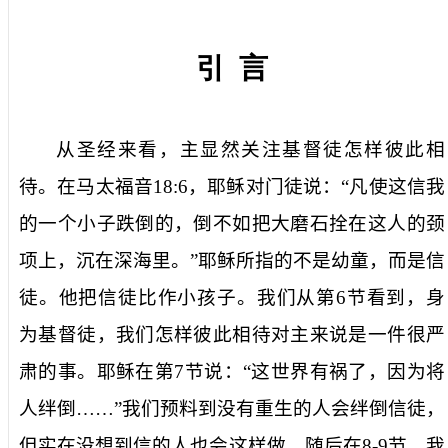
引
言
从圣经来看，主显然关注基督徒怎样彼此相
待。在马太福音
18:6
，耶稣对门徒说：“凡使这信我
的一个小子跌倒的，倒不如把大磨石拴在这人的颈
项上，沉在深海里。”耶稣所指的不是幼童，而是信
徒。他把信徒比作小孩子。我们从第
6
节看到，身
为基督徒，我们怎样彼此相待对主来说是一件很严
肃的事。耶稣在第
7
节说：“这世界有祸了，因为将
人绊倒……”我们预料到没有重生的人会绊倒信徒，
但实在没想到信的人也会这样做。随后在
8-9
节，我