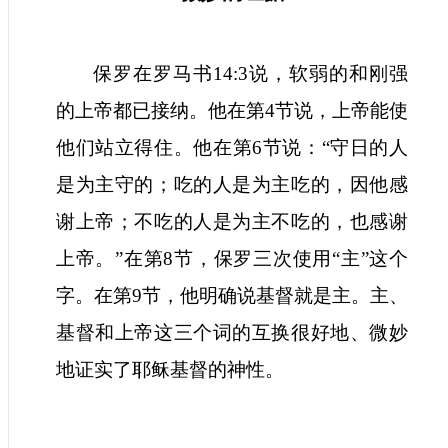
保罗在罗马书
14:3
说，软弱的和刚强
的上帝都已接纳。他在第
4
节说，上帝能使
他们站立得住。他在第
6
节说：
“
守日的人
是为主守的；吃的人是为主吃的，因他感
谢上帝；不吃的人是为主不吃的，也感谢
上帝。
”
在第
8
节，保罗三次使用
“
主
”
这个
字。在第
9
节，他明确说基督就是主。主、
基督和上帝这三个词的互换很好地、微妙
地证实了耶稣基督的神性。