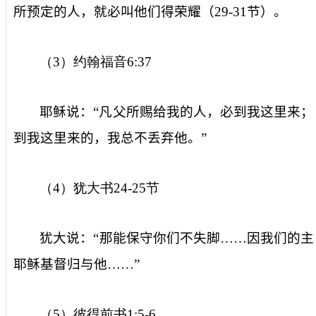
所预定的人，就必叫他们得荣耀（
29-31
节）。
（
3
）约翰福音
6:37
耶稣说：“凡父所赐给我的人，必到我这里来；
到我这里来的，我总不丢弃他。”
（
4
）犹大书
24-25
节
犹大说：“那能保守你们不失脚……因我们的主
耶稣基督归与他……”
（
5
）彼得前书
1:5-6