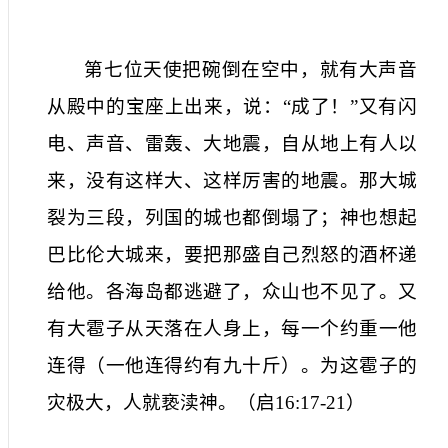
第七位天使把碗倒在空中，就有大声音
从殿中的宝座上出来，说：“成了！”又有闪
电、声音、雷轰、大地震，自从地上有人以
来，没有这样大、这样厉害的地震。那大城
裂为三段，列国的城也都倒塌了；神也想起
巴比伦大城来，要把那盛自己烈怒的酒杯递
给他。各海岛都逃避了，众山也不见了。又
有大雹子从天落在人身上，每一个约重一他
连得（一他连得约有九十斤）。为这雹子的
灾极大，人就亵渎神。
（
启
16:17-21
）