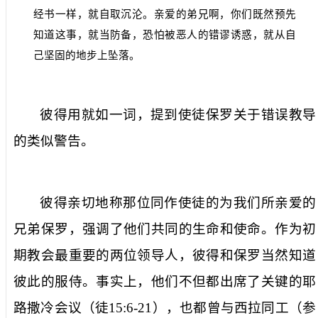
经书一样，就自取沉沦。亲爱的弟兄啊，你们既然预先
知道这事，就当防备，恐怕被恶人的错谬诱惑，就从自
己坚固的地步上坠落。
彼得用
就如
一词，提到使徒保罗关于错误教导
的类似警告。
彼得亲切地称那位同作使徒的为
我们所亲爱的
兄弟保罗
，强调了他们共同的生命和使命。作为初
期教会最重要的两位领导人，彼得和保罗当然知道
彼此的服侍。事实上，他们不但都出席了关键的耶
路撒冷会议（徒
15:6-21
），也都曾与西拉同工（参