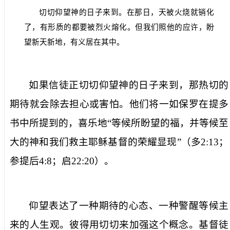
切切仰望神的日子来到。在那日，天被火烧就销化
了，有形质的都要被烈火熔化。但我们照他的应许，盼
望新天新地，有义居在其中。
如果信徒正
切切仰望神的日子来到
，那热切的
期待就会除去担心或害怕。他们将一如保罗在提多
书中所提到的，喜乐地“
等候所盼望的福，并等候至
大的神和我们救主耶稣基督的荣耀显现
”（
多
2:13
；
参提后
4:8
；启
22:20
）。
仰望
表达了一种期待的心态、一种警醒等候主
来的人生观。彼得用
切切
来加强这个概念。基督徒