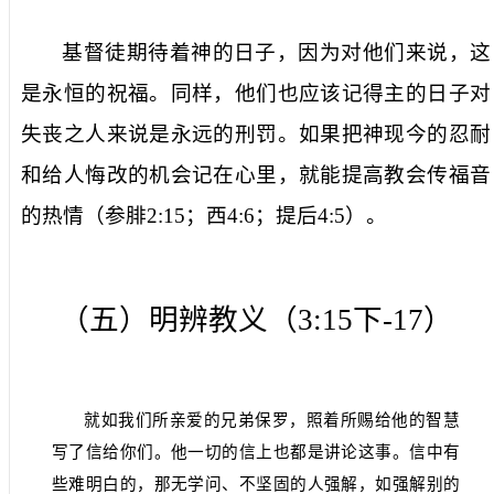
基督徒期待着神的日子，因为对他们来说，这
是永恒的祝福。同样，他们也应该记得主的日子对
失丧之人来说是永远的刑罚。如果把神现今的忍耐
和给人悔改的机会记在心里，就能提高教会传福音
的热情（参腓
2:15
；西
4:6
；提后
4:5
）。
（五）明辨教义（
3:15
下
-17
）
就如我们所亲爱的兄弟保罗，照着所赐给他的智慧
写了信给你们。他一切的信上也都是讲论这事。信中有
些难明白的，那无学问、不坚固的人强解，如强解别的