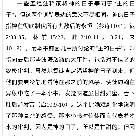
一些圣经注释家将
神的日子
等同于“主的日
子”，但这两个词所表达的意义不尽相同。
神的日子
指神在彻底制伏所有仇敌后的永恒（参诗
110:1
；徒
2:33-35
；林前
15:28
；腓
2:10-11
，
3:21
；来
10:13
）。而本书前面几章所讨论的“主的日子”，却
指向最后那些波涛汹涌的大事件，包括对不信者的
终极审判。虽然基督徒肯定渴望神的日子到来，但
他们要更冷静地看待在那之前的风暴。使徒约翰在
异象中吃了一本小书，发觉味道虽甘甜如蜜，吞下
肚后却发苦（启
10:9-10
）。这个比喻戏剧化地说明
了那种复杂的感受。那本小书对信徒而言代表着将
来的审判，因为是
神的日子
，所以是甘甜的；但因