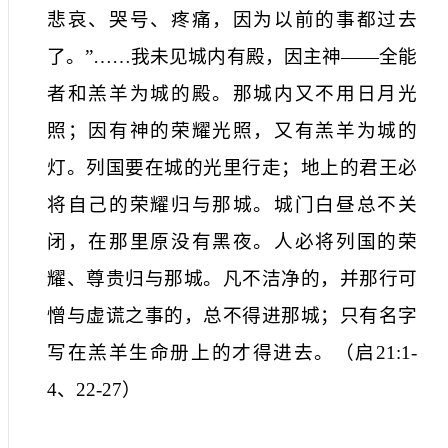
悲哀、哭号、疼痛，因为以前的事都过去
了。”……我未见城内有殿，因主神——全能
者和羔羊为城的殿。那城内又不用日月光
照；因有神的荣耀光照，又有羔羊为城的
灯。列国要在城的光里行走；地上的君王必
将自己的荣耀归与那城。城门白昼总不关
闭，在那里原没有黑夜。人必将列国的荣
耀、尊贵归与那城。凡不洁净的，并那行可
憎与虚谎之事的，总不得进那城；只有名字
写在羔羊生命册上的才得进去。
（
启
21:1-
4
、
22-27
）