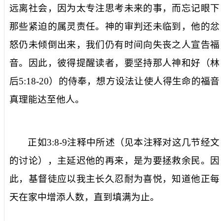
远离社会，因为太专注思考未来的事，而忘记眼下
那些紧迫的属灵责任。神的审判还未临到，他的忿
怒仍未倾倒出来，我们仍有时间向失丧之人宣告福
音。因此，彼得提醒读者，要坚持那人神和好（林
后
5:18-20
）的侍奉，想方设法让使人得生命的福音
真理能达至他人。
正如
3:8-9
注释中所述（见本注释对这几节经文
的讨论），
主
延迟他的再来，是为要拯救余民。因
此，基督徒应
以我主长久忍耐
为喜悦，知道他正每
天在家中增添人数，直到填满为止。