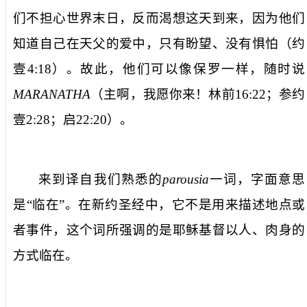
们不担心世界末日，反而渴想这天到来，因为他们
知道自己在天父的爱中，只有盼望、没有惧怕（约
壹
4:18
）。故此，他们可以像保罗一样，随时说
MARANATHA
（
主啊，我愿你来！
林前
16:22
；参约
壹
2:28
；启
22:20
）。
来到
译自我们熟悉的
parousia
一词，字面意思
是“临在”。在新约圣经中，它不是用来描述地点或
者事件，这个词所强调的是耶稣基督以人、肉身的
方式临在。