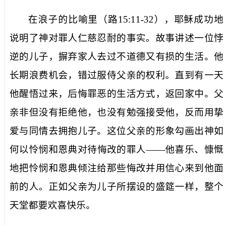
在浪子的比喻里（路
15:11-32
），耶稣成功地
说明了神对罪人仁慈忍耐的事实。故事讲述一位悖
逆的儿子，摒弃家人去过不道德又有损的生活。他
长期浪费机会，错过服侍父亲的权利。直到有一天
他醒悟过来，后悔罪恶的生活方式，返回家中。父
亲非但没有拒绝他，也没有勉强接受他，反而用挚
爱与同情去拥抱儿子。这位父亲的形象勾画出神如
何以怜悯和恩典对待悔改的罪人——他喜乐、慷慨
地把怜悯和恩典倾注给那些悔改并用信心来到他面
前的人。正如父亲为儿子所摆设的盛筵一样，整个
天堂都要欢喜快乐。