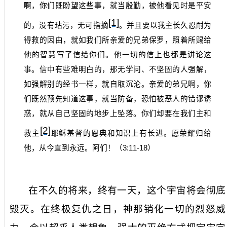
啊，你们既盼望这些事，就当殷勤，被他看见时是平安
[1]
的，没有玷污，无可指摘
。并且要以我主长久忍耐为
得救的因由，就如我们所亲爱的兄弟保罗，照着所赐给
他的智慧写了信给你们。他一切的信上也都是讲论这
事。信中有些难明白的，那无学问、不坚固的人强解，
如强解别的经书一样，就自取沉沦。亲爱的弟兄啊，你
们既然预先知道这事，就当防备，恐怕被恶人的错谬诱
惑，就从自己坚固的地步上坠落。你们却要在我们主和
[2]
救主
耶稣基督的恩典和知识上有长进。愿荣耀归给
他，从今直到永远。阿们！（
3:11-18
）
在不久的将来，终有一天，这个宇宙将会彻底
毁灭。在终极复仇之日，神那销化一切的烈怒威