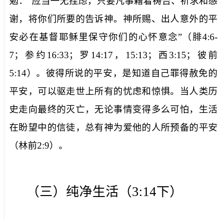
勉：“
应当一无挂虑，只要凡事藉着祷告、祈求和感
谢，将你们所要的告诉神。神所赐、出人意外的平
安必在基督耶稣里保守你们的心怀意念
”（
腓
4:6-
7
；参约
16:33
；罗
14:17
，
15:13
；西
3:15
；彼前
5:14
）。彼得所说的平安，是知道自己罪得赦免的
平安，可以驱走世上所有的忧虑和惊惧。当人类历
史走向最终的灭亡，无论事情变得多么可怕，生活
在盼望中的信徒，总有神为爱他的人所预备的平安
（林前
2:9
）。
（三）纯净生活（
3:14
下）