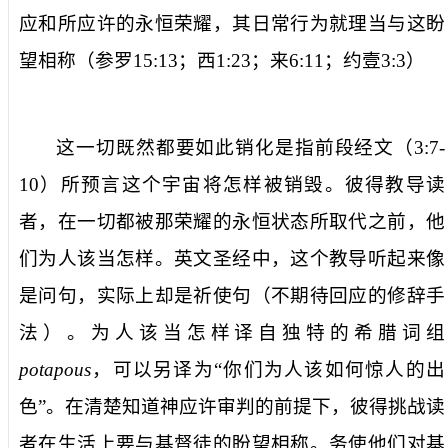
应和所应许的永恒荣耀，其日常行为就理当与这盼
望相称（参罗
15:13
；西
1:23
；来
6:11
；约壹
3:3
）
这一切既然都要如此销化
是指前段经文（
3:7-
10
）所预言这个宇宙将怎样被销毁。彼得教导读
者，在一切都被那荣耀的永恒状态所取代之前，他
们
为人该当怎样
。英文圣经中，这个教导听起来像
是问句，实际上却是祈使句（不期待回应的修辞手
法）。
为人该当怎样
译自独特的希腊词组
potapous
，可以另译为“你们为人该如何惊人的出
色”。在清楚知道神应许审判的前提下，彼得挑战读
者在生活上要与基督徒的盼望相称。务使他们对基