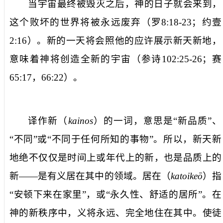
当宇宙最终被毁灭之后，神的日子就会来到，
这个败坏的世界将被永远废弃（罗
8:18-23
；约壹
2:16
）。新的一天将会
照他的应许
展示
新天新地
，
意味着神将创造全新的宇宙（参诗
102:25-26
；赛
65:17
，
66:22
）。
译作
新
（
kainos
）的一词，意思是“新品质”、
“不同”或“不同于任何所知的事物”。所以，新天新
地绝不仅仅是时间上或年代上的新，也是品质上的
新——是
有义居在其中
的领域。
居在
（
katoikeō
）指
“安顿下来在家里”，或“永久性、舒适的居所”。在
神的新秩序中，义将永远、完全地住在其中。使徒