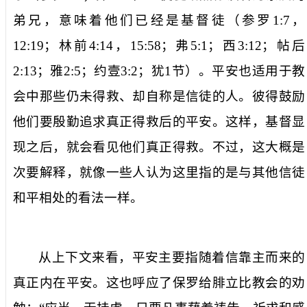
弟兄
，意味着他们已经是基督徒（参罗
1:7
，
12:19
；林前
4:14
，
15:58
；弗
5:1
；西
3:12
；帖后
2:13
；雅
2:5
；约壹
3:2
；犹
1
节）。
平安
也适用于教
会中那些仍未得救、却自称是信徒的人。彼得鼓励
他们要殷勤追求真正得救后的平安。这样，基督显
现之后，就会看见他们真正得救。不过，这大概是
次要解释，就像一些人认为这里指的是与其他信徒
和平相处的看法一样。
从上下文来看，
平安
主要指随着信靠主而来的
真正内在平安。这也呼应了保罗给腓立比教会的劝