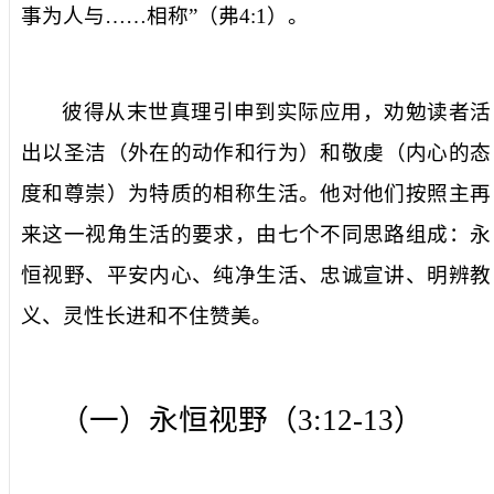
事为人与……相称
”（
弗
4:1
）。
彼得从末世真理引申到实际应用，劝勉读者活
出以
圣洁
（外在的动作和行为）和
敬虔
（内心的态
度和尊崇）为特质的相称生活。他对他们按照主再
来这一视角生活的要求，由七个不同思路组成：永
恒视野、平安内心、纯净生活、忠诚宣讲、明辨教
义、灵性长进和不住赞美。
（一）永恒视野（
3:12-13
）