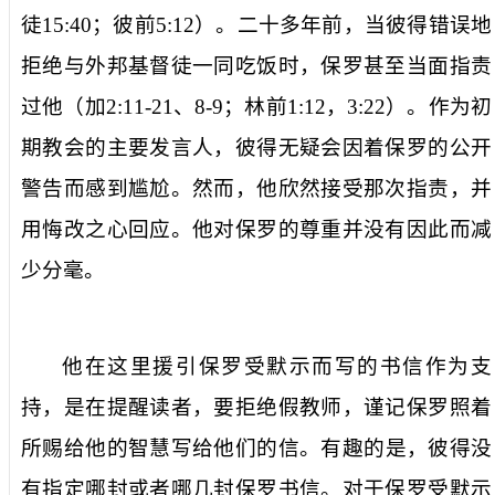
徒
15:40
；彼前
5:12
）。二十多年前，当彼得错误地
拒绝与外邦基督徒一同吃饭时，保罗甚至当面指责
过他（加
2:11-21
、
8-9
；林前
1:12
，
3:22
）。作为初
期教会的主要发言人，彼得无疑会因着保罗的公开
警告而感到尴尬。然而，他欣然接受那次指责，并
用悔改之心回应。他对保罗的尊重并没有因此而减
少分毫。
他在这里援引保罗受默示而写的书信作为支
持，是在提醒读者，要拒绝假教师，谨记保罗
照着
所赐给他的智慧写给
他们的
信
。有趣的是，彼得没
有指定哪封或者哪几封保罗书信。对于保罗受默示