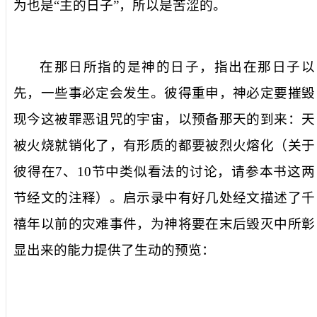
为也是“主的日子”，所以是苦涩的。
在那日
所指的是神的日子，指出在那日子以
先，一些事必定会发生。彼得重申，神必定要摧毁
现今这被罪恶诅咒的宇宙，以预备那天的到来：
天
被火烧就销化了，有形质的都要被烈火熔化
（关于
彼得在
7
、
10
节中类似看法的讨论，请参本书这两
节经文的注释）。启示录中有好几处经文描述了千
禧年以前的灾难事件，为神将要在末后毁灭中所彰
显出来的能力提供了生动的预览：