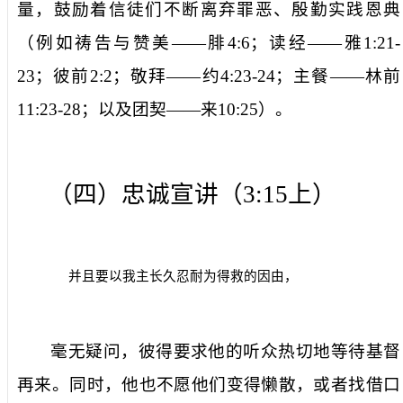
量，鼓励着信徒们不断离弃罪恶、殷勤实践恩典
（例如祷告与赞美——腓
4:6
；读经——雅
1:21-
23
；彼前
2:2
；敬拜——约
4:23-24
；主餐——林前
11:23-28
；以及团契——来
10:25
）。
（四）忠诚宣讲（
3:15
上）
并且要以我主长久忍耐为得救的因由，
毫无疑问，彼得要求他的听众热切地等待基督
再来。同时，他也不愿他们变得懒散，或者找借口