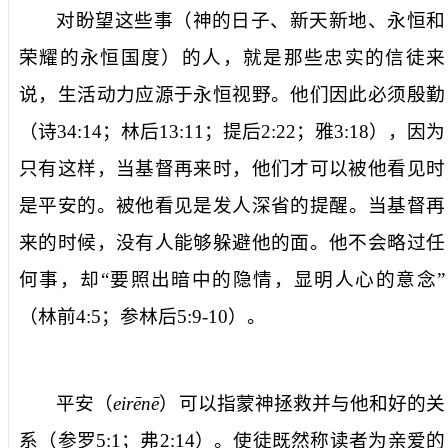
对
盼望这些事
（神的日子、新天新地、永恒和
荣耀的永恒国度）的人，就是那些忠实的信徒来
说，生活动力应源于永恒视野。他们因此必须
殷勤
（诗
34:14
；林后
13:11
；提后
2:22
；雅
3:18
），因为
只有这样，当基督再来时，他们才可以
被他看见时
是平安的
。
被他看见
是发人深省的提醒。当基督再
来的时候，没有人能够躲避他的面。他不会略过任
何事，却“
要照出暗中的隐情，显明人心的意念
”
（
林前
4:5
；参林后
5:9-10
）。
平安
（
eirēnē
）可以指蒙神拯救并与他和好的关
系（参罗
5:1
；弗
2:14
）。使徒既然称读者为
亲爱的