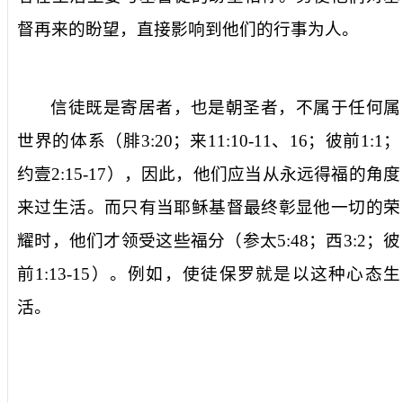
督再来的盼望，直接影响到他们的行事为人。
信徒既是寄居者，也是朝圣者，不属于任何属
世界的体系（腓
3:20
；来
11:10-11
、
16
；彼前
1:1
；
约壹
2:15-17
），因此，他们应当从永远得福的角度
来过生活。而只有当耶稣基督最终彰显他一切的荣
耀时，他们才领受这些福分（参太
5:48
；西
3:2
；彼
前
1:13-15
）。例如，使徒保罗就是以这种心态生
活。