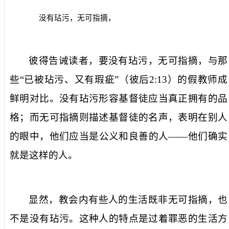
没有玷污，无可指摘，
彼得告诫读者，要
没有玷污，无可指摘
，与那
些“
已被玷污、又有瑕疵
”（
彼后
2:13
）的假教师成
鲜明对比。
没有玷污
形容基督徒应当真正拥有的品
格；而
无可指摘
则描述基督徒的名声，表明在别人
的眼中，他们应当是公义和良善的人——他们确实
就是这样的人。
显然，教会内有些人的生活既非
无可指摘
，也
不是
没有玷污
。这种人的特点是过着罪恶的生活方