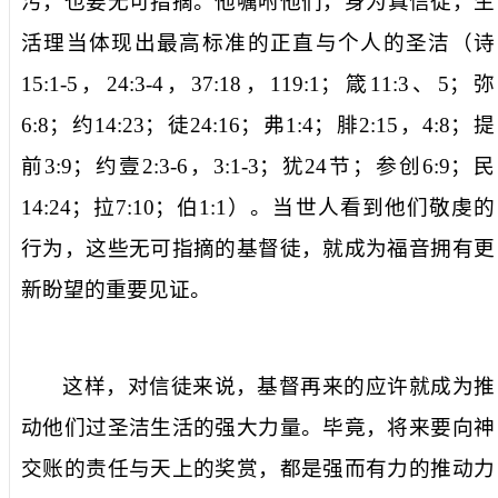
污
，也要
无可指摘
。他嘱咐他们，身为真信徒，生
活理当体现出最高标准的正直与个人的圣洁（诗
15:1-5
，
24:3-4
，
37:18
，
119:1
；箴
11:3
、
5
；弥
6:8
；约
14:23
；徒
24:16
；弗
1:4
；腓
2:15
，
4:8
；提
前
3:9
；约壹
2:3-6
，
3:1-3
；犹
24
节；参创
6:9
；民
14:24
；拉
7:10
；伯
1:1
）。当世人看到他们敬虔的
行为，这些无可指摘的基督徒，就成为福音拥有更
新盼望的重要见证。
这样，对信徒来说，基督再来的应许就成为推
动他们过圣洁生活的强大力量。毕竟，将来要向神
交账的责任与天上的奖赏，都是强而有力的推动力