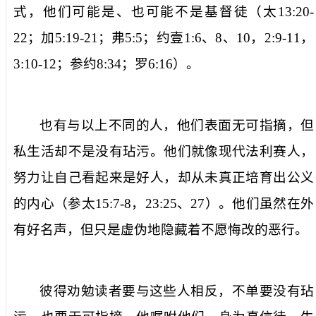
式，他们可能是、也可能不是基督徒（太
13:20-
22
；加
5:19-21
；弗
5:5
；约壹
1:6
、
8
、
10
，
2:9-11
，
3:10-12
；参约
8:34
；罗
6:16
）。
也有与以上不同的人，他们表面
无可指摘
，但
私生活却不是
没有玷污
。他们就像现代法利赛人，
努力让自己看起来是好人，却从未真正培育出公义
的内心（参太
15:7-8
，
23:25
、
27
）。他们虽然在外
有好名声，但只是虚伪地隐藏着不愿悔改的恶行。
彼得劝勉读者要与这些人相反，不单要
没有玷