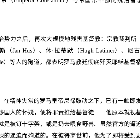
皇帝（
Emperor Constantine
）与帝国东半部的统治者
治势力之后，再次大规模地残害基督教：宗教裁判所
胡斯（
Jan Hus
）、休·拉蒂默（
Hugh Latimer
）、尼古
le
）等人的殉道，都表明罗马教廷彻底歼灭耶稣基督
，在精神失常的罗马皇帝尼禄鼓动之下，已有一触即
移国人的怀疑，便将罪责推给基督徒——他原本就视
就是被钉十字架，或是扔去喂食野兽。虽然官方的逼
禄的逼迫而殉道的。在彼得离世前，他为了即将受到