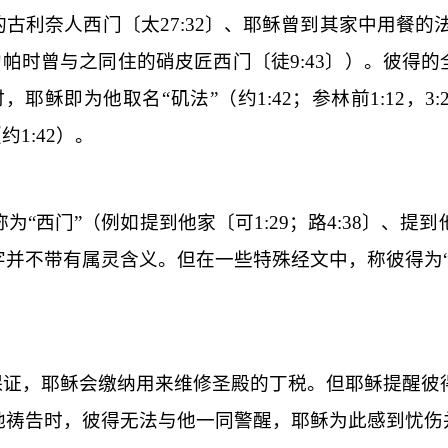
的古利奈人西门〔
太
27:32
〕、耶稣曾到其家中用餐的
约帕时曾与之同住的硝皮匠西门
〔徒
9:43
〕
）。彼得的
，耶稣即为他取名“矶法”（约
1:42
；参林前
1:12
，
3:
（约
1:42
）。
为“西门”（例如提到他家〔
可
1:29
；路
4:38
〕、提到
字并不带有属灵含义。但在一些特殊经文中，称彼得为
保证，耶稣会缴纳用来维修圣殿的丁税。但耶稣提醒彼
地祷告时，彼得无法与他一同警醒，耶稣为此感到忧伤