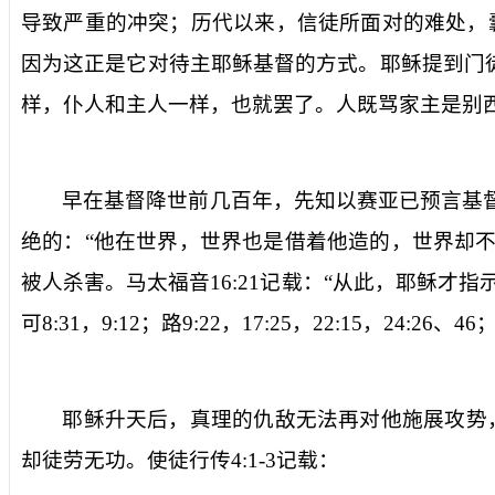
导致严重的冲突；历代以来，信徒所面对的难处，
因为这正是它对待主耶稣基督的方式。耶稣提到门
样，仆人和主人一样，也就罢了。人既骂家主是别
早在基督降世前几百年，先知以赛亚已预言基督
绝的：“
他在世界，世界也是借着他造的，世界却
被人杀害。马太福音
16:21
记载：“
从此，耶稣才指
可
8:31
，
9:12
；路
9:22
，
17:25
，
22:15
，
24:26
、
46
耶稣升天后，真理的仇敌无法再对他施展攻势
却徒劳无功。使徒行传
4:1-3
记载：