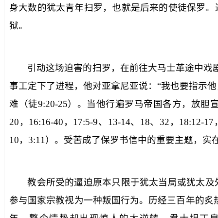
身大数的犹太青年扫罗，也就是后来的使徒保罗。
狱。
引动这场迫害的扫罗，在前往大马士革途中戏
事工定下了进程，他对亚拿尼亚说：“
我也要指示他
难（徒
9:20-25
）。当他行遍罗马帝国各方，放胆
20
，
16:16-40
，
17:5-9
、
13-14
、
18
、
32
，
18:12-17
10
，
3:11
）。受苦成了保罗书信中的重要主题，实
教会所受的逼迫原本只限于犹太当局或犹太及
参与国家宗教视为一种叛国行为。历经三百年的炙