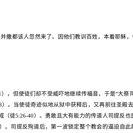
，并撒都该人忽然来了。因他们教训百姓，本着耶稣，
1
），但使徒们却不受威吓地继续传福音，于是“
大祭
8
）。当使徒奇迹似地从狱中获释后，又再前往圣殿
戒（徒
5:26-40
）。勇敢且大有能力的传道人司提反也
）。司提反殉道后，第一波锁定整个教会的逼迫自此