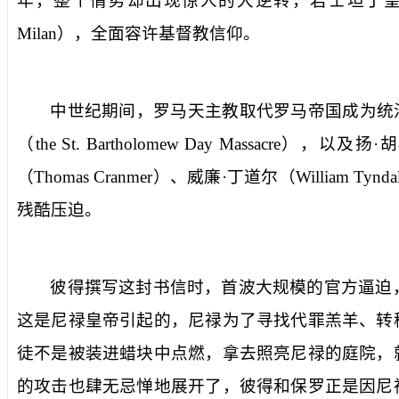
年，整个情势却出现惊人的大逆转，君士坦丁
Milan
），全面容许基督教信仰。
中世纪期间，罗马天主教取代罗马帝国成为统
（
the St. Bartholomew Day Massacre
），以及扬·
（
Thomas Cranmer
）、威廉·丁道尔（
William Tynda
残酷压迫。
彼得撰写这封书信时，首波大规模的官方逼迫
这是尼禄皇帝引起的，尼禄为了寻找代罪羔羊、转
徒不是被装进蜡块中点燃，拿去照亮尼禄的庭院，
的攻击也肆无忌惮地展开了，彼得和保罗正是因尼