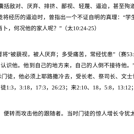
囊括敌对、厌弃、排挤、鄙视、轻蔑、逼迫，甚至殉
徒将经历的逼迫时，曾指出一个不证自明的真理：“
学
西卜，何况他的家人呢？
”（太
10:24-25
）
将“
被藐视，被人厌弃；多受痛苦，常经忧患
”（赛
53
不认识他。他到自己的地方来，自己的人倒不接待他。
示门徒，他必须上耶路撒冷去，受长老、祭司长、文士
；徒
1:3
，
3:18
，
17:3
，
26:23
；来
2:10
、
18
，
5:8
，
13:12
，便转而攻击他的跟随者。当时门徒的惊人增长令犹