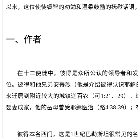
以来，这位使徒睿智的劝勉和温柔鼓励的抚慰话语
一、作者
在十二使徒中，彼得是众所公认的领导者和
位。彼得和他兄弟安得烈（他是介绍彼得认识耶稣
来迁居到附近较大的城镇迦百农（可
1:21
、
29
）。
娶妻成家，他的岳母曾受耶稣医治（路
4:38-39
）；
彼得本名西门，这是
1
世纪巴勒斯坦很常见的