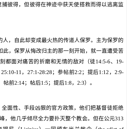
逮捕彼得，但彼得在神迹中获天使搭救而得以逃离监
的人，自此却变成最火热的传道人保罗。主为保罗的
如此，保罗从悔改归主的那一刻开始，就一直遭受苦
无刻都面对痛苦的折磨和无情的敌对（徒
14:5-6
、
19-
，
25:10-11
，
27:1-28:28
；参帖前
2:2
；提后
1:12
，
2:9-
；帖前
2:14
；帖后
1:5
；提后
1:8
，
2:3
）。
、全面性、手段凶狠的官方政策，他们把基督徒拒绝
峰，他几乎倾尽全力要扑灭整个教会。但在公元
313