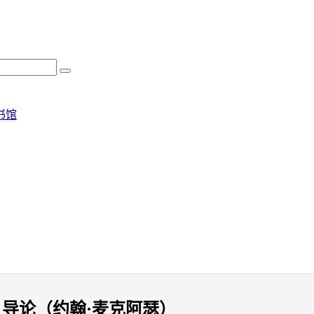
书馆
导论（约翰·麦克阿瑟）