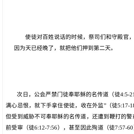
使徒对百姓说话的时候，祭司们和守殿官
因为天已经晚了，就把他们押到第二天。
次日，公会严禁门徒奉耶稣的名传道（徒
4:5-2
满心忌恨，就下手拿住使徒，收在外监
”（徒
5:17-1
但受到威胁不可奉耶稣的名传道，还遭到鞭打的警
前受审（徒
6:12-7:56
），甚至因此殉道（徒
7:57-60