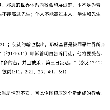
道。邪恶的世界体系向教会施展烈怒，本不足为奇，
生不能高过先生；仆人不能高过主人。学生和先生一
:3
）；使徒约翰也指出，耶稣基督是被罪恶世界所弃
”（约
1:10-11
）耶稣曾明白告诉门徒，他将要受苦、
许多的苦，并且被杀，第三日复活。
”（参太
17:12
；
；彼前
1:11
，
2:21
、
23
；
4:1
，
5:1
）
太当局惊恐不安，因此企图镇压这个新组成的教会，