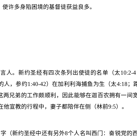
，使许多身陷困境的基督徒获益良多。
发言人。新约圣经有四次条列出使徒的名单（太
10:2-4
的人，参约
1:40-42
）在加利利海捕鱼为生（太
4:18
；
这两兄弟的工作颇顺利，因此能够在迦百农拥有一间
在他宣教的行程中，妻子都陪伴在侧（林前
9:5
）。
名字（新约圣经中还有另外
8
个人名叫西门：奋锐党的