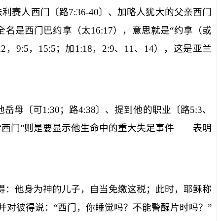
法利赛人西门〔
路
7:36-40
〕、加略人犹大的父亲西门
全名是西门巴约拿（太
16:17
），意思就是“约拿（或
22
，
9:5
，
15:5
；加
1:18
，
2:9
、
11
、
14
），这是亚兰
他岳母〔
可
1:30
；路
4:38
〕、提到他的职业〔
路
5:3
、
“西门”则是要显示他生命中的重大失足事件——表明
得：他身为神的儿子，自当免缴这税；此时，耶稣称
并对彼得说：“
西门，你睡觉吗？不能警醒片时吗？
”