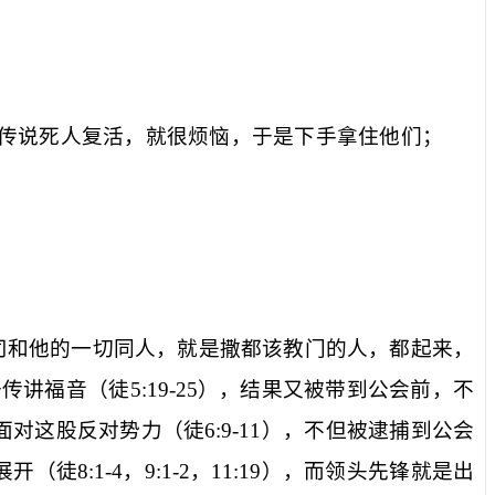
传说死人复活，就很烦恼，于是下手拿住他们；
司和他的一切同人，就是撒都该教门的人，都起来，
去传讲福音（徒
5:19-25
），结果又被带到公会前，不
面对这股反对势力（徒
6:9-11
），不但被逮捕到公会
展开（徒
8:1-4
，
9:1-2
，
11:19
），而领头先锋就是出