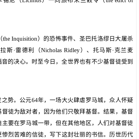
李锡尼（
Licinius
）一同颁布米兰敕令（
the edict of
（
the Inquisition
）的恐怖事件、圣巴托洛缪日大屠杀
拉斯·雷德利（
Nicholas Ridley
）、托马斯·克兰麦
福音的决心。时至今日，全世界也有不少基督徒受到
发之势。公元
64
年，一场大火肆虐罗马城，众人怀疑
基督徒为敌对者，因为他们只敬拜基督。结果，基督
迫主要在罗马城一带，但在其他地区，人们对基督徒
更惨烈苦难的信徒，写下这封壮丽的书信。历世历代