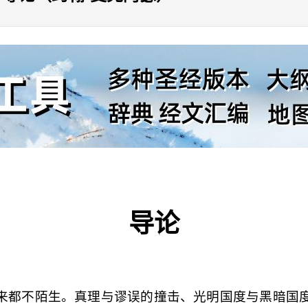
导论
来都不陌生。真理与谬误的撞击、光明国度与黑暗国