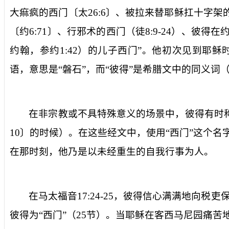
大痲疯的西门〔
太
26:6
〕、被拉来替耶稣扛十字架
〔
约
6:71
〕、行邪术的西门（徒
8:9-24
）、彼得在
约翰，参约
1:42
）的儿子西门”。他初次见到耶稣时
语，意思是“磐石”，而“彼得”是希腊文中的同义词
在非宗教或不具特殊意义的场景中，彼得有时称
10
〕的时候）。在这些经文中，使用“西门”这个名
在那时刻，他乃是以未经重生的自我行事为人。
在马太福音
17:24-25
，彼得信心满满地向税吏
彼得为“西门”（
25
节）。当耶稣在客西马尼园痛苦