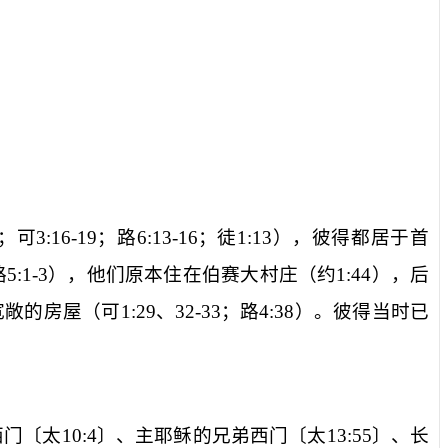
；可
3:16-19
；路
6:13-16
；徒
1:13
），彼得都居于首
路
5:1-3
），他们原本住在伯赛大村庄（约
1:44
），后
宽敞的房屋（可
1:29
、
32-33
；路
4:38
）。彼得当时已
西门〔
太
10:4
〕、主耶稣的兄弟西门〔
太
13:55
〕、长