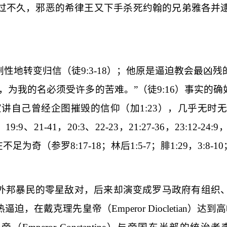
过不久，邪恶的希律王又下手杀死约翰的兄弟雅各并
剧性地转变归信（徒
9:3-18
）；他原是逼迫教会最凶残
，为我的名必须受许多的苦难。
”（徒
9:16
）事实的确
宣讲自己曾经企图摧毁的信仰（加
1:23
），几乎无时
，
19:9
、
21-41
，
20:3
、
22-23
，
21:27-36
，
23:12-24:9
在不足为奇（参罗
8:17-18
；林后
1:5-7
；腓
1:29
，
3:8-10
外邦暴民的零星敌对，后来却演变成罗马政府有组织
热逼迫，在戴克理先皇帝（
Emperor Diocletian
）达到高