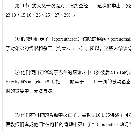
第
11
节
犹大又一次提到了旧约圣经
——
这次他举出了另
23:13
，
15:16
、
23
、
25
、
27
、
29
）
。
①
假教师们
走了
（
eporeuthēsan
）
该隐的道路
。
poreuomai
了对弟弟的憎恨和杀害（约壹
3:12-13
）
。所以，这些人像该
②
他们使自己沉溺于巴兰的错谬之中（参彼
后
2:15-16
的
Exechythēsan
（
ek
c
heō
〔
“把……倾泻于……
〕一词的被动语态
财的贪婪中，无法自拔。
③
他们
在可拉的背叛中灭亡了
。民数记
16
:
1
-
35
讲述了可
假教师们说成他们
“
在可拉的背叛中灭亡了”
（
apōlonto
，
动词