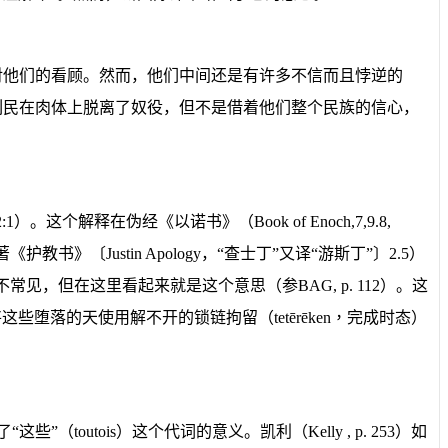
对他们的看顾。然而，他们中间还是有许多不信而且悖逆的
列民在肉体上脱离了奴役，但不是借着他们整个民族的信心，
2:1
）
。这个解释在伪经《以诺书》
（
Book of Enoch
,
7,9.8,
著《护教书》〔
Justin Apology
，“查士丁”又译“游斯丁”〕
2.5
）
不常见，但在这里看起来就是这个意思（参
BAG, p. 112
）。这
将这些堕落的天使用解不开的锁链拘留（
tetērēken
，
完成时态）
了
“
这些
”
（
toutois
）
这个代词的意义。凯利（
Kelly
, p. 253
）如