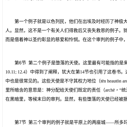
第一个例子就是以色列民，他们在出埃及时经历了神极
人。显然，这不是一个有关人们得救后又丧失救恩的例子。
而是借着神以圣约彰显的慈爱和怜悯。在这个审判的例子中
第
6
节
第二个例子是堕落的天使。这里最有可能指的是
10.11; 12.4
）中
得到了阐释，犹大
在
第
14
节
也引用了这卷书。
中也是很常见的。这些天使是
不守其权力地位
（
tēn heautōn ar
里所暗含的意思是：神分配给天使们既定的责任（
archē
，
“
统
在黑暗里，等候末日的审判。显然，有些堕落的天使已经被
第
7
节
第三个审判的例子就是平原上的两座城
——
所多