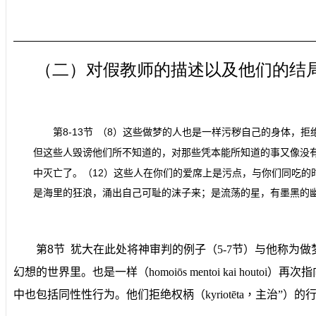
（二）对假教师的描述以及他们的结
8-13
8
第
节
（
）这些做梦的人也是一样污秽自己的身体，拒
但这些人毁谤他们所不知道的，对那些凭本能所知道的事又像没
12
中灭亡了。（
）这些人在你们的爱席上是污点，与你们同吃的
是海里的狂浪，涌出自己可耻的沫子来；是流荡的星，有墨黑的
第
8
节
犹大在此处将神审判的例子
（
5-7
节
）与他称为
做
幻想的世界里。
也是一样
（
homoiōs mentoi kai houtoi
）再次指
中也包括同性性行为。他们拒绝权柄（
kyriotēta
，
主治
”
）的