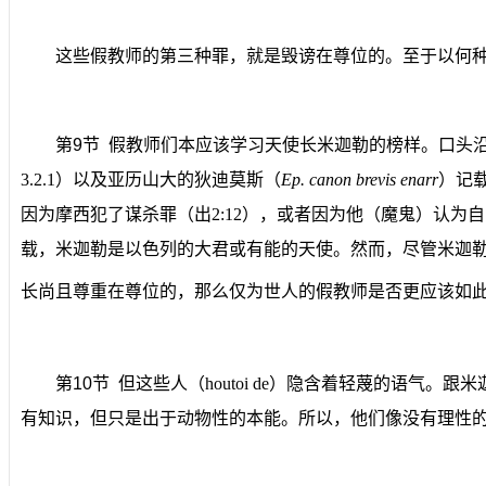
这些假教师的第三种罪，就是
毁谤在尊位的
。至于以何
第
9
节
假
教师们本应该学习天使长米迦勒的榜样。口头
3.2.1
）以及亚历山大的狄迪莫斯（
Ep. canon brevis enarr
）记
因为摩西犯了谋杀罪（出
2:12
）
，
或者因为他（魔鬼）认为自
载，米迦勒是以色列的大君或有能的天使。然而，尽管米迦
长尚且尊重在尊位的，那么仅为世人的假教师是否更应该如
第
10
节
但这些人
（
houtoi de
）
隐含着轻蔑的语气。跟米
有知识，但只是出于动物性的本能。所以，他们像
没有理性