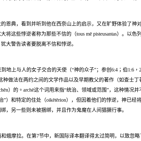
大的恩典，看到并听到他在西奈山上的启示，又在旷野体验了神
犹大将这些悖逆者称为
那些不信的
（
tous mē pisteusantas
）
。以色
，犹大警告读者要脱离不信和悖逆。
来到地上与人的女子交合的天使（
“
神的众子
”
；参
创
6:4
；伯
1:6
，
这种做法在两约之间的文学作品以及早期教父的著作（如查士丁
chēn
）的
。
archē
这
个词用来指
“
统治、领域或范围
”，这种
情况并
治
”
）和特定的住处（
oikētērion
），但因着他们的悖逆，神已经
捆绑，另一些则未被捆绑，并且作为鬼魔在人间猖獗行事。
玛和蛾摩拉。在第
7
节
中，新国际译本翻译得太过简明，以致忽略