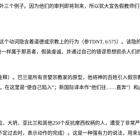
外三个例子。因为他们的审判即将到来，所以犹大宣告假教师们
这
个动词隐含着道德或宗教上的行为（参
TDNT, 6:575
）
。该隐
隐一样属于那恶者，假装虔诚，并通过自己的错谬思想扼杀人们
注释）。巴兰是所有贪婪宗教家的原型，他将神的百姓引入假宗
，在这里是
“
使自己陷入
”
；新国际译本作
“
他们往
……
直奔
”
）和
拉、大坍、亚比兰和其
他
250
个
反抗摩西权柄的人，遭受了非常严
不定过去时，表示动作的完成）。这是一种强有力的说法，用来