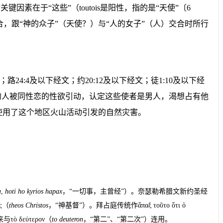
”
关键因素在于
“
这些
”
（
toutois
是阳性，指的是
“
天使
”
〔
6
合，跟
“
神的众子
”
（天使？）与
“
人的女子
”
（人）交合时所行
；路
24:4
及
以
下
经文
；约
20:12
及
以
下
经文
；徒
1:10
及
以
下
经
的人被同性恋的性欲引动，认定这些使者是男人，渴想占有他
使用了这个地区火山活动引发的自然灾害。
a
,
hoti ho kyrios hapax
，“一切事，主曾经”）。奈瑟勒希腊文新约圣经
ς
（
theos Christos
，“神基督”）。拜占庭传统作
ἅπαξ τοῦτο ὅτι ὁ
来与
τὸ δεύτερον
（
to deuteron
，“第二”、“第二次”）连用。