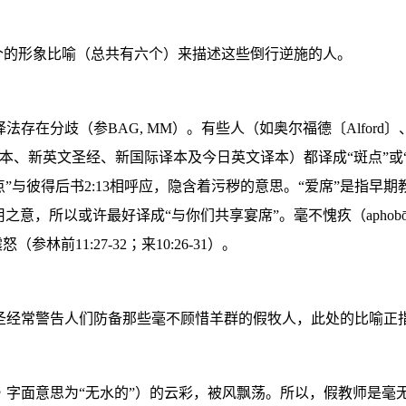
个的形象比喻（总共有六个）来描述这些倒行逆施的人。
译法存在分歧（参
BAG, MM
）。有些人（如奥尔福德
〔
Alford
〕
本、新英文圣经、新国际译本及今日英文译本）都译成
“
斑点
”
或
点
”
与彼得后
书
2
:
13
相呼应，隐含着污秽的意思。
“
爱席
”
是指早期
用之意，所以或许最好译成
“
与你们共享宴席
”
。
毫不愧疚
（
aphobo
震怒（参林前
11:27-32
；来
10:26-31
）
。
圣经常警告人们防备那些毫不顾惜羊群的假牧人，此处的比喻正
，
字面意思为
“
无水的
”
）
的云彩，被风飘荡
。所以，假教师是毫