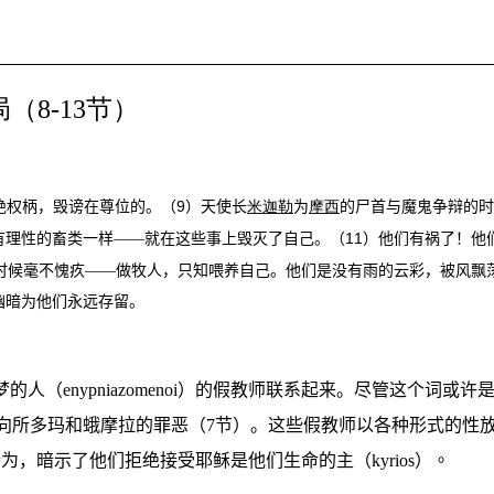
局（
8-13
节）
9
绝权柄，毁谤在尊位的。（
）天使长
米迦勒
为
摩西
的尸首与魔鬼争辩的时
11
有理性的畜类一样——就在这些事上毁灭了自己。（
）他们有祸了！他
时候毫不愧疚——做牧人，只知喂养自己。他们是没有雨的云彩，被风飘
幽暗为他们永远存留。
梦的人
（
enypniazomenoi
）
的假教师联系起来。尽管这个词或许
向所多玛和蛾摩拉的罪恶（
7
节
）。这些假教师以各种形式的性
行为，暗示了他们拒绝接受耶稣是他们生命的主
（
kyrios
）
。