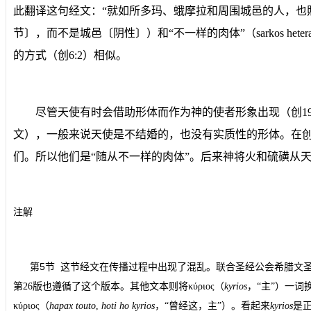
此翻译这句经文：
“
就如所多玛、蛾摩拉和周围城邑的人，也
节
〕，而不是城邑〔
阴性
〕）和
“
不一样的肉体
”
（
sarkos heter
的方式（
创
6:2
）
相似。
尽管天使有时会借助形体而作为神的使者形象出现（创
1
文
），一般来说天使是不结婚的，也没有实质性的形体。在
们。所以他们是“
随从不一样的肉体”
。后来神将火和硫磺从
注解
5
第
节
这节经文在传播过程中出现了混乱。联合圣经公会希腊文
第
26
版也遵循了这个版本。其他文本则将
κύριος
（
kyrios
，“主”）一词
κύριος
（
hapax touto
,
hoti ho kyrios
，“曾经这，主”）。看起来
kyrios
是