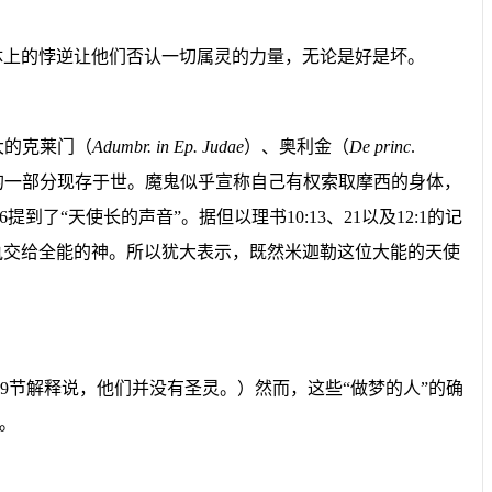
体上的悖逆让他们否认一切属灵的力量，无论是好是坏。
大的克莱门（
Adumbr. in Ep. Judae
）、奥利金（
De princ
.
的一部分现存于世。魔鬼似乎宣称自己有权索取摩西的身体，
6
提到了
“
天使长的声音
”
。据但以理书
10:13
、
21
以及
12:1
的记
执交给全能的神。所以犹大表示，既然米迦勒这位大能的天使
9
节
解释说，他们并没有圣灵。）然而，这些
“
做梦的人
”
的确
。