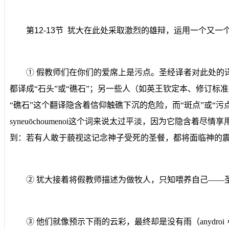
第
12-13
节
犹大在此处采取激烈的雄辩，运用一个又一
①
假教师们在
你们的爱席上是污点
。圣经译者对此处的
都译成
“
石头
”
或
“
礁石
”
；另一些人（如英王钦定本、修订标准
“
礁石
”
这个翻译隐含着信仰触礁下沉的危险，而
“
斑点
”
或
“
污
syneuōchoumenoi
这
个词来说太过平淡，因为它隐含着尽情享
到：若有人敢于藐视这记念神子受死的圣餐，都将面临神的
②
犹大接着将假教师描述为
做牧人，只知喂养自己
——
③
他们就像预示下雨的云彩，最终却
是没有雨
（
anydroi