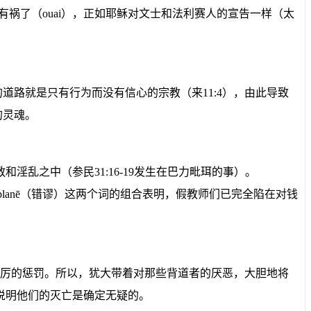
有祸了
（
ouai
）
，正如耶稣对文士和法利赛人的宣告一样（
太
的道路就是只有行为而没有信心的宗教（来
11:4
）
，由此导致
的灵魂。
教和淫乱之中（参民
31:16-19
发生在巴力毗珥的事）。
planē
（
错谬
）这两个词的组合表明，假教师们已完全陷在对钱
厉的惩罚。所以，犹大带着对那些背道者的厌恶，大胆地将
说明他们的灭亡是确定无疑的。