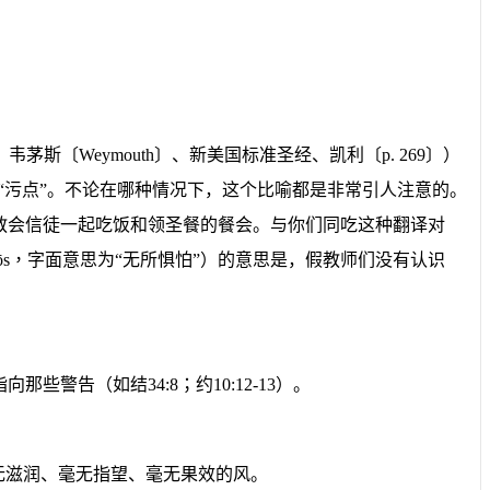
、韦茅斯〔
Weymouth
〕
、新美国标准圣经、
凯利〔
p.
269
〕）
“
污点
”
。不论在哪种情况下，这个比喻都是非常引人注意的。
教会信徒一起吃饭和领圣餐的餐会。
与你们同吃
这种翻译对
̄s
，
字面意思为
“
无所惧怕
”
）的意思是，假教师们没有认识
指向那些警告（如结
34:8
；约
10:12-13
）
。
无滋润、毫无指望、毫无果效的风。