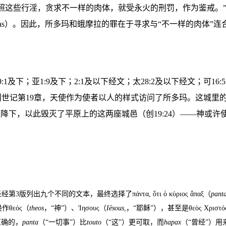
照这些行淫，贪求不一样的肉体，就受永火的刑罚，作为鉴戒。
as
）
。因此，所多玛和蛾摩拉的罪在于寻求与
“
不一样的肉体
”
连
9:1
及下；
亚
1:9
及下；
2:1
及
以
下
经文
；太
28:2
及
以
下
经文
；可
16:5
创世记第
19
章，天使作为使者以人的样式访问了所多玛。这城里
天降下，以此毁灭了平原上的这两座城邑（创
19:24
）
——神
或许
圣经第
3
版列出九个不同的文本，最终选择了
πάντα
,
ὅτι ὁ κύριος ἅπαξ
（
pant
换作
θεός
（
theos
，“神”）、
Ἰησους
（
Iēsous
,
，“耶稣”），甚至是
θεὸς Χριστό
正确的，
panta
（“一切事”）比
touto
（“这”）更可取，而
hapax
（“曾经”）用