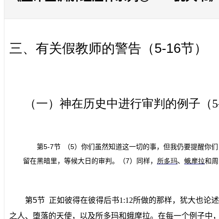
三、有关假教师的警告（
5-16
节）
（一）神在历史中进行审判的例子（
5
5-7
5
第
节
（
）你们虽然知道这一切的事，但我仍要提醒你们
7
留在黑暗里，等候大日的审判。（
）同样，
所多玛
、
蛾摩拉
和周
第
5
节
正如彼得在彼得后书
1
:
12
所做的那样，犹大也论述
之人、堕落的天使，以及所多玛和蛾摩拉。在每一个例子中