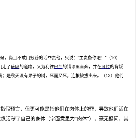
“
”
10
候，尚且不敢用毁谤的话罪责他，只说：
主责备你吧！
（
）
们走了
该隐
的道路，又为利往
巴兰
的错谬里直奔，并在
可拉
的背叛
13
荡；是秋天没有果子的树，死而又死，连根被拔出来。（
）他们
是指假预言，但更可能是指他们在肉体上的罪，导致他们活在
放纵污秽了
自己的身体
（字面意思为
“
肉体
”
），毫无疑问，其