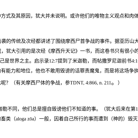
种方式及其原因，犹大并未说明。或许他们的唯物主义观点和肉
沿袭的传统及次经都讲述了围绕摩西尸首争战的事件。据亚历山
载，犹大引用的是次经《摩西升天记》一书，而这卷书只有很小
己是世界之主。启示录
12
:
7
提到了米迦勒，而帖撒罗尼迦前
书
4
:
1
勒有能力和地位，他也不敢
用毁谤的话罪责
魔鬼，而是将这场争
。
此呢？（有关摩西尸体的争战，参
TDNT, 4:866, n. 211
）
迦勒不同，他们总是擅自毁谤他们不知道的事。（犹大后来在第
1
的畜类
（
aloga zōa
）一般，因着自己所行的事而遭到（神的）毁灭