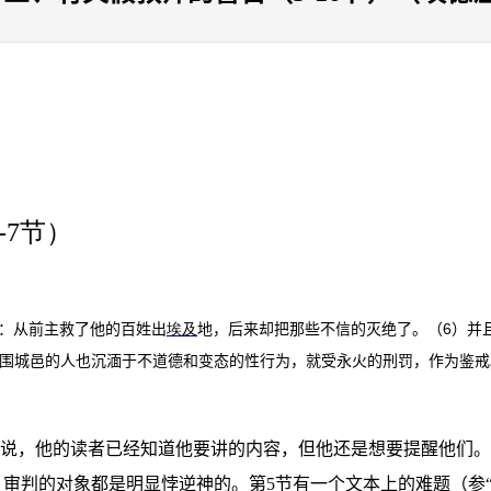
-7
节）
6
：从前主救了他的百姓出
埃及
地，后来却把那些不信的灭绝了。（
）并
围城邑的人也沉湎于不道德和变态的性行为，就受永火的刑罚，作为鉴戒
说，他的读者已经知道他要讲的内容，但他还是想要提醒他们。
，审判的对象都是明显悖逆神的。
第
5
节
有一个
文本上的难题（参