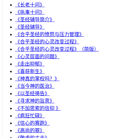
《长老十问》
《执事十问》
《圣经辅导简介》
《圣经辅导》
​《合乎圣经的愤怒与压力管理》
《合乎圣经的心灵改变过程》
《合乎圣经的心灵改变过程》（简版）
《心灵层面的问题》
《走出抑郁》
《喜获新生》
《神真的掌权吗？》
《当今神的医治》
《以圣经祷告》
《寻求神的旨意》
《不加思索的信仰 》
《疯狂忙碌》
《信心的赛跑》
《高尚的罪》
《敬虔的丈夫》