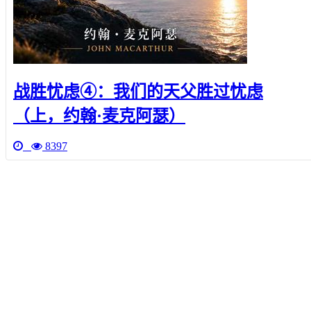
战胜忧虑④：我们的天父胜过忧虑
（上，约翰·麦克阿瑟）
8397