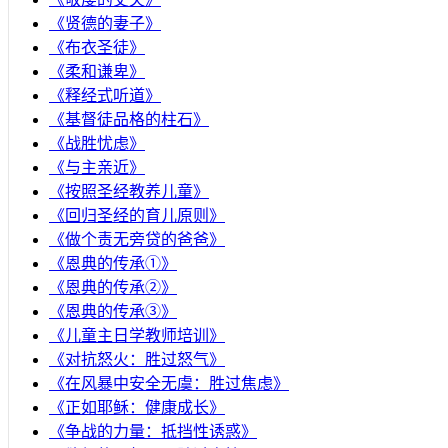
《贤德的妻子》
《布衣圣徒》
《柔和谦卑》
《释经式听道》
《基督徒品格的柱石》
《战胜忧虑》
《与主亲近》
《按照圣经教养儿童》
《回归圣经的育儿原则》
《做个责无旁贷的爸爸》
《恩典的传承①》
《恩典的传承②》
《恩典的传承③》
《儿童主日学教师培训》
《对抗怒火：胜过怒气》
《在风暴中安全无虞：胜过焦虑》
《正如耶稣：健康成长》
《争战的力量：抵挡性诱惑》