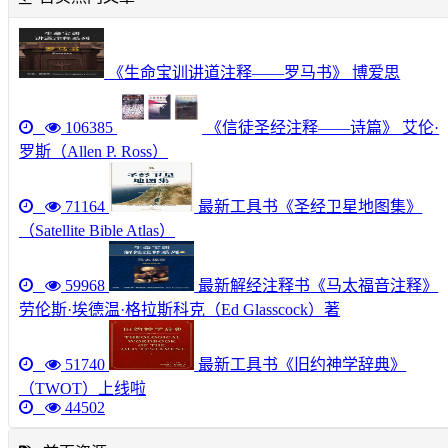
《生命宝训讲道注释——罗马书》 博爱思
106385
《信徒圣经注释——诗篇》 艾伦·
罗斯（Allen P. Ross）
71164
最新工具书《圣经卫星地图集》
（Satellite Bible Atlas）
59968
最新解经注释书《马太福音注释》
劳伦斯·埃德温·格拉斯科克（Ed Glasscock）著
51740
最新工具书《旧约神学辞典》
（TWOT）上线啦
44502