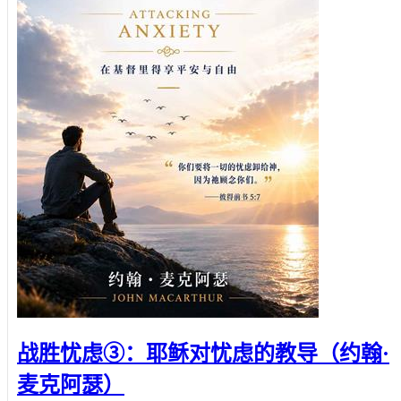
战胜忧虑③：耶稣对忧虑的教导（约翰·
麦克阿瑟）