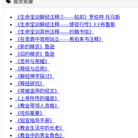
首页资源
《生命宝训解经注释②——帖前》罗伯特·托马斯
《生命宝训解经注释——使徒行传》F.F布鲁斯
《生命宝训其他注释——约翰书信》
《在恩典中放胆站立——希伯来书注释》
《新约精览》詹逊
《旧约精览》詹逊
《苦杯与荣耀》
《释经与应用》
《解经神学探讨》
《释经研究》
《常被滥用的经文》
《上帝所传的福音》
《教会带领人资格》
《信仰基要》
《短宣指导手册》
《教会生活中的长老》
《教会中的男女角色》