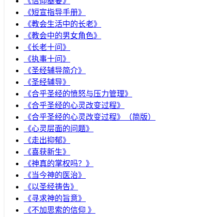
《信仰基要》
《短宣指导手册》
《教会生活中的长老》
《教会中的男女角色》
《长老十问》
《执事十问》
《圣经辅导简介》
《圣经辅导》
​《合乎圣经的愤怒与压力管理》
《合乎圣经的心灵改变过程》
《合乎圣经的心灵改变过程》（简版）
《心灵层面的问题》
《走出抑郁》
《喜获新生》
《神真的掌权吗？》
《当今神的医治》
《以圣经祷告》
《寻求神的旨意》
《不加思索的信仰 》