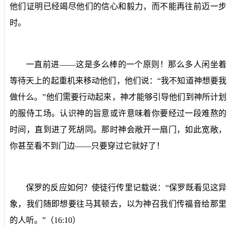
他们证明已经竭尽他们的信心和毅力，而不能再往前迈一步
时。
一直前进——这是多么棒的一个原则！那么多人闲坐着
等待天上的起重机来移动他们，他们说：“我不知道神想要我
做什么。”他们需要行动起来，神才能够引导他们到神所计划
的服侍工场。认识神的旨意或许意味着你要经过一段难熬的
时间，直到进了死胡同。那时神会敞开一扇门，如此宽敞，
你甚至看不到门边——只要穿过它就好了！
保罗的反应如何？使徒行传里记载说：“
保罗既看见这异
象，我们随即想要往马其顿去，以为神召我们传福音给那里
的人听。
”（
16:10
）