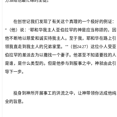
分派给他最忙碌的圣徒。
在创世记我们发现了有关这个真理的一个极好的例证：
“
（他）说：‘耶和华我主人亚伯拉罕的神是应当称颂的，因
他不断地以慈爱和诚实待我主人。至于我，耶和华在路上引
领我直走到我主人的兄弟家里。’
”（创
24:27
）这位仆人受亚
伯拉罕的差派去为以撒找一个妻子。他甚至不知道要找的人
是谁，是什么类型的。但是他参与到服事之中，神就由此引
导下一步。
投身到神所开展事工的洪流之中，让神带领你达成他纯
全的旨意。