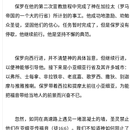
保罗在他的第二次宣教旅程中完成了神在加拉太（罗马
帝国的一个大的行省）所计划的事工。他成功地激励、劝勉
众圣徒，坚固他们的信心。任务暂时完成了，但是保罗没有
停歇，他继续前行。他是坚持不懈的典范。
保罗向西行进，并不清楚神的具体旨意，但继续行进，
以便神能够引导他。接下来是小亚细亚行省及其许多城市：
以弗所、士每拿、非拉铁非、老底嘉、歌罗西、撒狄、别迦
摩与推雅推喇。保罗带着西拉和提摩太前往小亚细亚，为能
把福音带给当地人的前景而兴奋不已。
忽然，如同在高速路上遇见一堵混凝土的墙，圣灵禁止
他们在亚细亚传福音（徒
16:6
）。我们不知道神如何阻止了