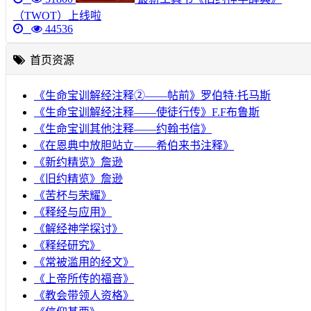
（TWOT）上线啦
44536
首页资源
《生命宝训解经注释②——帖前》罗伯特·托马斯
《生命宝训解经注释——使徒行传》F.F布鲁斯
《生命宝训其他注释——约翰书信》
《在恩典中放胆站立——希伯来书注释》
《新约精览》詹逊
《旧约精览》詹逊
《苦杯与荣耀》
《释经与应用》
《解经神学探讨》
《释经研究》
《常被滥用的经文》
《上帝所传的福音》
《教会带领人资格》