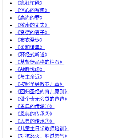
《疯狂忙碌》
《信心的赛跑》
《高尚的罪》
《敬虔的丈夫》
《贤德的妻子》
《布衣圣徒》
《柔和谦卑》
《释经式听道》
《基督徒品格的柱石》
《战胜忧虑》
《与主亲近》
《按照圣经教养儿童》
《回归圣经的育儿原则》
《做个责无旁贷的爸爸》
《恩典的传承①》
《恩典的传承②》
《恩典的传承③》
《儿童主日学教师培训》
《对抗怒火：胜过怒气》