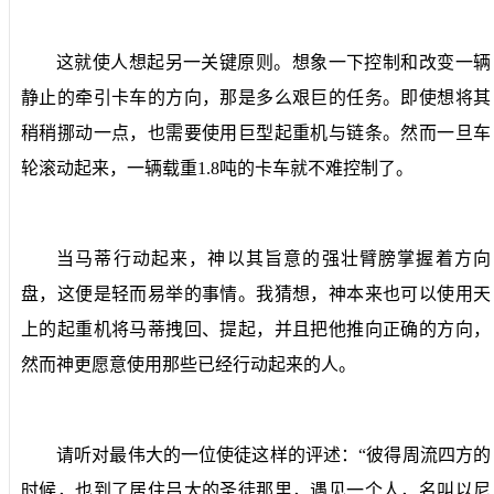
这就使人想起另一关键原则。想象一下控制和改变一辆
静止的牵引卡车的方向，那是多么艰巨的任务。即使想将其
稍稍挪动一点，也需要使用巨型起重机与链条。然而一旦车
轮滚动起来，一辆载重
1.8
吨的卡车就不难控制了。
当马蒂行动起来，神以其旨意的强壮臂膀掌握着方向
盘，这便是轻而易举的事情。我猜想，神本来也可以使用天
上的起重机将马蒂拽回、提起，并且把他推向正确的方向，
然而神更愿意使用那些已经行动起来的人。
请听对最伟大的一位使徒这样的评述：“
彼得周流四方的
时候，也到了居住吕大的圣徒那里，遇见一个人，名叫以尼