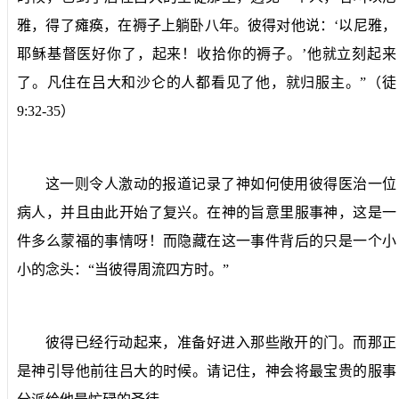
雅，得了瘫痪，在褥子上躺卧八年。彼得对他说：‘以尼雅，
耶稣基督医好你了，起来！收拾你的褥子。’他就立刻起来
了。凡住在吕大和沙仑的人都看见了他，就归服主。
”（徒
9:32-35
）
这一则令人激动的报道记录了神如何使用彼得医治一位
病人，并且由此开始了复兴。在神的旨意里服事神，这是一
件多么蒙福的事情呀！而隐藏在这一事件背后的只是一个小
小的念头：“
当彼得周流四方时。
”
彼得已经行动起来，准备好进入那些敞开的门。而那正
是神引导他前往吕大的时候。请记住，神会将最宝贵的服事