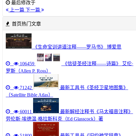
最后修改于
上一篇
下一篇
首页热门文章
《生命宝训讲道注释——罗马书》 博爱思
106459
《信徒圣经注释——诗篇》 艾伦·
罗斯（Allen P. Ross）
71242
最新工具书《圣经卫星地图集》
（Satellite Bible Atlas）
60011
最新解经注释书《马太福音注释》
劳伦斯·埃德温·格拉斯科克（Ed Glasscock）著
51800
最新工具书《旧约神学辞典》