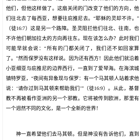
他们，但他这样做了。这扇关闭的门改变了他们的方向，他
们往北去了每西亚，想要往庇推尼去。“
耶稣的灵却不许。
”
（徒
16:7
）这是另一个路障。圣灵阻拦他们往北、往南，也
不许他们朝加拉太的方向再往东。现在该怎么办？此时我们
可能早就会说：“所有的门都关闭了，我们还不如回家算
了。”然而保罗没有这样说。因为还有西方！因此他们就沿着
小亚细亚与庇推尼的边界西行，一直到了爱琴海。在海滨城
镇特罗亚，“
夜间有异象现与保罗：有一个马其顿人站着求他
说：‘请你过到马其顿来帮助我们’
”（徒
16:9
）。从此，基督
教不再被看作亚洲的另一个邪教。它将被传到欧洲，那里有
一个迥然不同的文化，是一个全新的世界！
神一直希望他们去马其顿。但是神没有告诉他们，直到