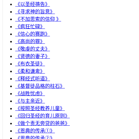
《以圣经祷告》
《寻求神的旨意》
《不加思索的信仰 》
《疯狂忙碌》
《信心的赛跑》
《高尚的罪》
《敬虔的丈夫》
《贤德的妻子》
《布衣圣徒》
《柔和谦卑》
《释经式听道》
《基督徒品格的柱石》
《战胜忧虑》
《与主亲近》
《按照圣经教养儿童》
《回归圣经的育儿原则》
《做个责无旁贷的爸爸》
《恩典的传承①》
《恩典的传承②》