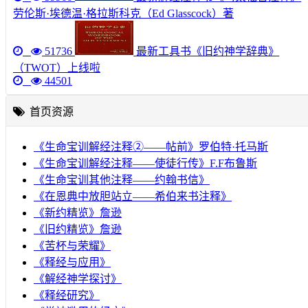
劳伦斯·埃德温·格拉斯科克（Ed Glasscock）著
51736
最新工具书《旧约神学辞典》
（TWOT）上线啦
44501
首页资源
《生命宝训解经注释②——帖前》罗伯特·托马斯
《生命宝训解经注释——使徒行传》F.F布鲁斯
《生命宝训其他注释——约翰书信》
《在恩典中放胆站立——希伯来书注释》
《新约精览》詹逊
《旧约精览》詹逊
《苦杯与荣耀》
《释经与应用》
《解经神学探讨》
《释经研究》