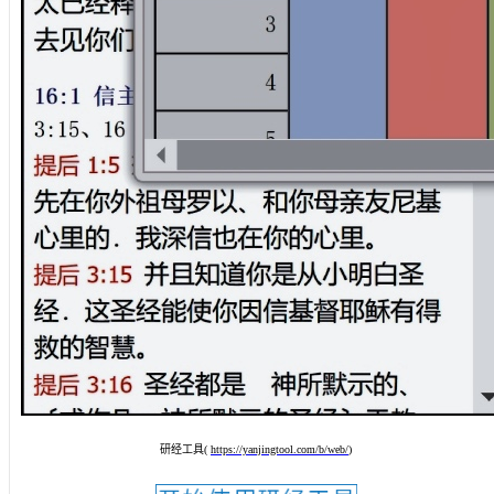
研经工具(
https://yanjingtool.com/b/web/
)