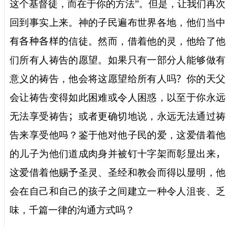
这个基督徒，而在于你的方法
”
。但是，让我们再次
回到事实上来。神的子民遍布世界各地，他们当中
有各种各样的
信徒。然而，借着他的灵，他给了他
们所有人祷告的愿望。如果只有一部分人能够做有
意义的祷告，他会将这愿望给所有人吗
？
你的天父
会让祷告变得如此困难或令人困惑，以至于你永远
无法享受祷告
；
或者更确切地说，永远无法通过祷
告来享受他
吗
？鉴于他对他子民的爱，这爱借着他
的儿子为他们道成肉身并被钉十字架而彰显出来
，
这爱借着他赐予圣灵、圣经和教会而得以显明，他
会在自己和自己的孩子之间建
立一种令人沮丧、乏
味，千篇一律的沟通方式吗？