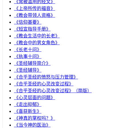
《常被滥用的经文》
《上帝所传的福音》
《教会带领人资格》
《信仰基要》
《短宣指导手册》
《教会生活中的长老》
《教会中的男女角色》
《长老十问》
《执事十问》
《圣经辅导简介》
《圣经辅导》
​《合乎圣经的愤怒与压力管理》
《合乎圣经的心灵改变过程》
《合乎圣经的心灵改变过程》（简版）
《心灵层面的问题》
《走出抑郁》
《喜获新生》
《神真的掌权吗？》
《当今神的医治》