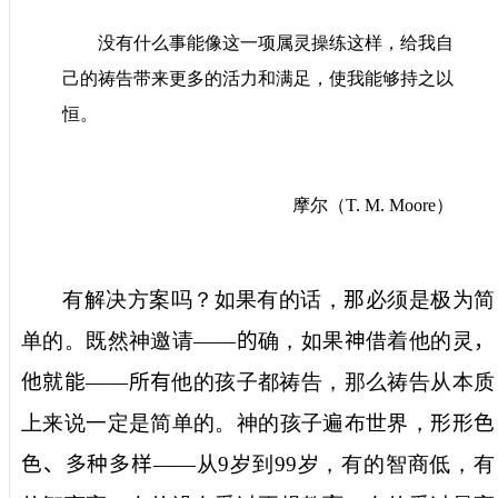
没有什么事能像这一项属灵操练这样，给我自
己的祷告带来更多的活力和满足，使我能够持之以
恒。
摩尔（
T. M. Moore
）
有解决方案吗？如果有的话，
那
必须是极为简
单的。既然神邀请
——
的
确，如果
神
借着他的灵
，
他就能
——
所有
他的
孩子都祷告，那么祷告从本质
上来说一定是简单的。神的孩子遍布世界，
形形色
色、多种多样
——
从
9
岁到
99
岁，有的智商低，有