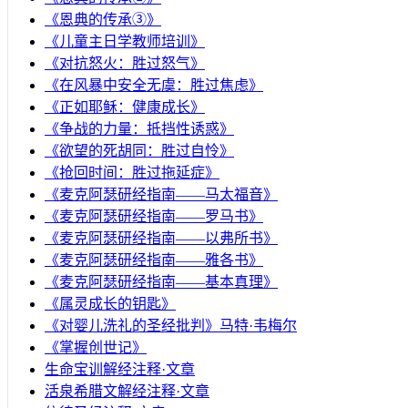
《恩典的传承③》
《儿童主日学教师培训》
《对抗怒火：胜过怒气》
《在风暴中安全无虞：胜过焦虑》
《正如耶稣：健康成长》
《争战的力量：抵挡性诱惑》
《欲望的死胡同：胜过自怜》
《抢回时间：胜过拖延症》
《麦克阿瑟研经指南——马太福音》
《麦克阿瑟研经指南——罗马书》
《麦克阿瑟研经指南——以弗所书》
《麦克阿瑟研经指南——雅各书》
《麦克阿瑟研经指南——基本真理》
《属灵成长的钥匙》
《对婴儿洗礼的圣经批判》马特·韦梅尔
《掌握创世记》
生命宝训解经注释·文章
活泉希腊文解经注释·文章