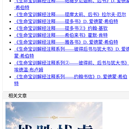
《生命宝训解经注释——帖撒罗尼迦前、后书》D. 爱德
·希伯特
《生命宝训解经注释——提摩太前、后书》拉尔夫·厄尔
《生命宝训解经注释——提多书》D. 爱德蒙·希伯特
《生命宝训解经注释——提多书②》约翰·基钦
《生命宝训解经注释——希伯来书》霍默·肯特
《生命宝训解经注释——雅各书》D. 爱德蒙·希伯特
《生命宝训解经注释系列——彼得后书与犹大书》D. 爱
蒙·希伯特
《生命宝训解经注释系列②——彼得前、后书与犹大书
埃德温·布卢姆
《生命宝训解经注释系列——约翰书信》D. 爱德蒙·希伯
特
相关文章