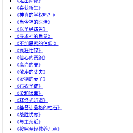
《走出抑郁》
《喜获新生》
《神真的掌权吗？》
《当今神的医治》
《以圣经祷告》
《寻求神的旨意》
《不加思索的信仰 》
《疯狂忙碌》
《信心的赛跑》
《高尚的罪》
《敬虔的丈夫》
《贤德的妻子》
《布衣圣徒》
《柔和谦卑》
《释经式听道》
《基督徒品格的柱石》
《战胜忧虑》
《与主亲近》
《按照圣经教养儿童》