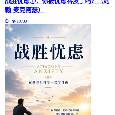
战胜忧虑①：你被忧虑吞没了吗？（约
翰·麦克阿瑟）
10733