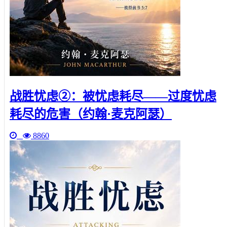
战胜忧虑②：被忧虑耗尽——过度忧虑
耗尽的危害（约翰·麦克阿瑟）
8860