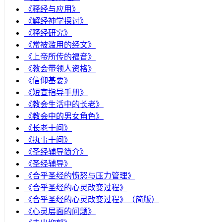
《释经与应用》
《解经神学探讨》
《释经研究》
《常被滥用的经文》
《上帝所传的福音》
《教会带领人资格》
《信仰基要》
《短宣指导手册》
《教会生活中的长老》
《教会中的男女角色》
《长老十问》
《执事十问》
《圣经辅导简介》
《圣经辅导》
​《合乎圣经的愤怒与压力管理》
《合乎圣经的心灵改变过程》
《合乎圣经的心灵改变过程》（简版）
《心灵层面的问题》