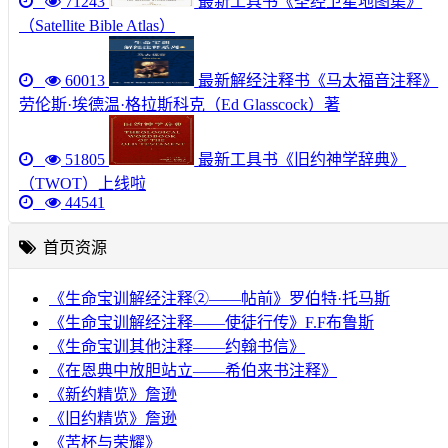
71243
最新工具书《圣经卫星地图集》
（Satellite Bible Atlas）
60013
最新解经注释书《马太福音注释》
劳伦斯·埃德温·格拉斯科克（Ed Glasscock）著
51805
最新工具书《旧约神学辞典》
（TWOT）上线啦
44541
首页资源
《生命宝训解经注释②——帖前》罗伯特·托马斯
《生命宝训解经注释——使徒行传》F.F布鲁斯
《生命宝训其他注释——约翰书信》
《在恩典中放胆站立——希伯来书注释》
《新约精览》詹逊
《旧约精览》詹逊
《苦杯与荣耀》