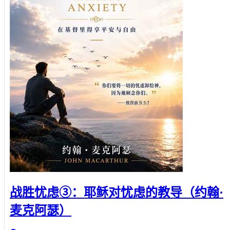
战胜忧虑③：耶稣对忧虑的教导（约翰·
麦克阿瑟）