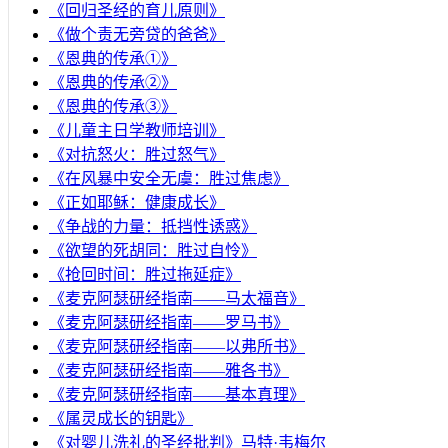
《回归圣经的育儿原则》
《做个责无旁贷的爸爸》
《恩典的传承①》
《恩典的传承②》
《恩典的传承③》
《儿童主日学教师培训》
《对抗怒火：胜过怒气》
《在风暴中安全无虞：胜过焦虑》
《正如耶稣：健康成长》
《争战的力量：抵挡性诱惑》
《欲望的死胡同：胜过自怜》
《抢回时间：胜过拖延症》
《麦克阿瑟研经指南——马太福音》
《麦克阿瑟研经指南——罗马书》
《麦克阿瑟研经指南——以弗所书》
《麦克阿瑟研经指南——雅各书》
《麦克阿瑟研经指南——基本真理》
《属灵成长的钥匙》
《对婴儿洗礼的圣经批判》马特·韦梅尔