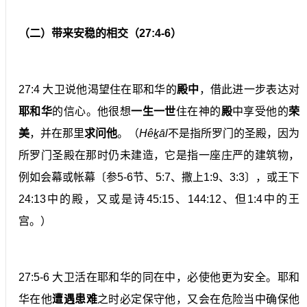
（二）带来安稳的相交（27:4-6）
27:4 大卫说他渴望住在耶和华的
殿中
，借此进一步表达对
耶和华
的信心。他很想
一生一世
住在神的
殿
中享受他的
荣
美
，并在那里
求问他
。（
Hêḵāl
不是指所罗门的圣殿，因为
所罗门圣殿在那时仍未建造，它是指一座庄严的建筑物，
例如会幕或帐幕〔参5-6节、5:7、撒上1:9、3:3〕，或王下
24:13中的殿，又或是诗45:15、144:12、但1:4中的王
宫。）
27:5-6 大卫活在耶和华的同在中，必使他更为安全。耶和
华在他
遭遇患难
之时必定保守他，又会在危险当中确保他