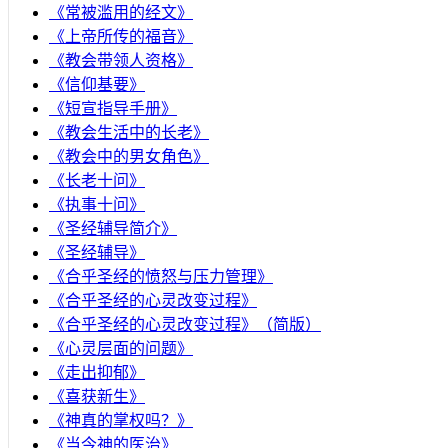
《常被滥用的经文》
《上帝所传的福音》
《教会带领人资格》
《信仰基要》
《短宣指导手册》
《教会生活中的长老》
《教会中的男女角色》
《长老十问》
《执事十问》
《圣经辅导简介》
《圣经辅导》
​《合乎圣经的愤怒与压力管理》
《合乎圣经的心灵改变过程》
《合乎圣经的心灵改变过程》（简版）
《心灵层面的问题》
《走出抑郁》
《喜获新生》
《神真的掌权吗？》
《当今神的医治》