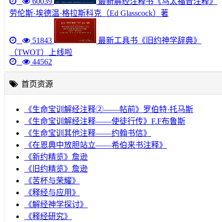
60039
最新解经注释书《马太福音注释》
劳伦斯·埃德温·格拉斯科克（Ed Glasscock）著
51843
最新工具书《旧约神学辞典》
（TWOT）上线啦
44562
首页资源
《生命宝训解经注释②——帖前》罗伯特·托马斯
《生命宝训解经注释——使徒行传》F.F布鲁斯
《生命宝训其他注释——约翰书信》
《在恩典中放胆站立——希伯来书注释》
《新约精览》詹逊
《旧约精览》詹逊
《苦杯与荣耀》
《释经与应用》
《解经神学探讨》
《释经研究》