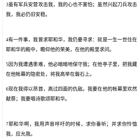
3虽有军兵安营攻击我，我的心也不害怕；虽然兴起刀兵攻击
我，我必仍旧安稳。
4有一件事，我曾求耶和华，我仍要寻求：就是一生一世住在
耶和华的殿中，瞻仰他的荣美，在他的殿里求问。
5因为我遭遇患难，他必暗暗地保守我；在他亭子里，把我藏
在他帐幕的隐密处，将我高举在磐石上。
6现在我得以昂首，高过四面的仇敌。我要在他的帐幕里欢然
献祭；我要唱诗歌颂耶和华。
7耶和华啊，我用声音呼吁的时候，求你垂听；并求你怜恤
我，应允我。