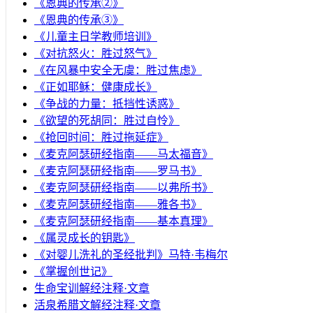
《恩典的传承②》
《恩典的传承③》
《儿童主日学教师培训》
《对抗怒火：胜过怒气》
《在风暴中安全无虞：胜过焦虑》
《正如耶稣：健康成长》
《争战的力量：抵挡性诱惑》
《欲望的死胡同：胜过自怜》
《抢回时间：胜过拖延症》
《麦克阿瑟研经指南——马太福音》
《麦克阿瑟研经指南——罗马书》
《麦克阿瑟研经指南——以弗所书》
《麦克阿瑟研经指南——雅各书》
《麦克阿瑟研经指南——基本真理》
《属灵成长的钥匙》
《对婴儿洗礼的圣经批判》马特·韦梅尔
《掌握创世记》
生命宝训解经注释·文章
活泉希腊文解经注释·文章