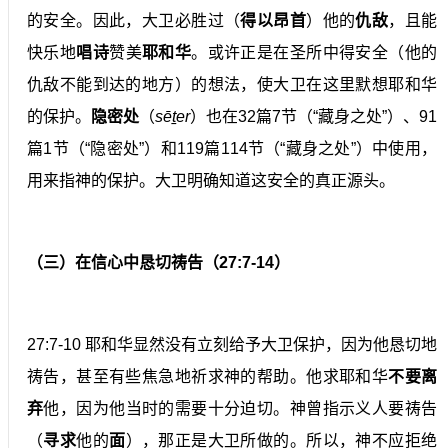
的安全。因此，大卫必胜过（
得以昂首
）他的
仇敌
，且能
快乐地
唱诗
赞美
耶和华
。或许正是在圣所中得安全（他的
仇敌不能到达的地方）的想法，使大卫在这里默想耶和华
的保护。
隐密处
（
sēṯer
）也在32篇7节（“藏身之处”）、91
篇1节（“隐密处”）和119篇114节（“藏身之处”）中使用，
用来指神的保护。大卫明确知道这安全的真正源头。
（三）在信心中恳切祷告（27:7-14）
27:7-10 耶和华显然没有立刻给予大卫保护，因为他恳切地
祷告，甚至有些焦急地祈求神的帮助。他求耶和华
不要离
弃
他，因为他当时的需要十分迫切。神曾指示义人要祷告
（
寻求
他的
面
），那正是大卫所做的。所以，神不应拒绝