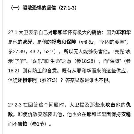
（一）驱散恐惧的坚信（27:1-3）
27:1 大卫表示自己对
耶和华
怀有极大的确信：因为
耶和华
是他的
亮光
，是他的
拯救
和
保障
（
mā‘ôz
，“坚固的要塞”；
参37:39，43:2，52:7），所以无人能够伤害他。“亮光”表
示“了解”、“喜乐”和“生命”之意（参18:28），而“保障”（参
18:2）则有防卫的含意。既有从耶和华而来的这些供应，
信徒
还惧谁
呢（参27:3）？答案显然是谁也不惧。
27:2-3 在回答这个问题时，大卫提及那些来
攻击
他的
仇
敌
。即使仇敌突然袭击他，他也会在耶和华里面保持
安稳
而不
害怕
（参1节）。