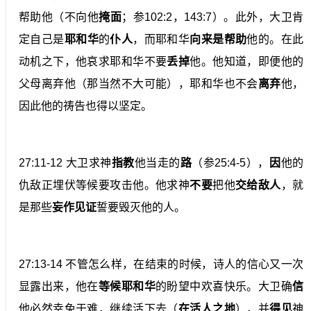
帮助他（不向他
掩面
；参102:2，143:7）。此外，大卫肯
定自己是
耶和华
的
仆人
，而耶和华
向来是帮助
他的。在此
动机之下，他哀求耶和华不要
丢掉
他。他知道，即便他的
父母离弃他（那当然不大可能），耶和华也不会
离弃
他，
因此他的祷告也得以坚定。
27:11-12 大卫求神
指教
他当走的
路
（参25:4-5），
因
他的
仇敌正埋伏等候要攻击他。他求神
不要
把他
交给敌人
，就
是那些
妄作见证
誓要毁灭他的人。
27:13-14 不管怎么样，在结束的时候，诗人的信心又一次
显露出来，他在
等候耶和华
的盼望中欢喜快乐。大卫确
信
他必然幸免于难，继续活下去（
在活人之地
），并
得见
神