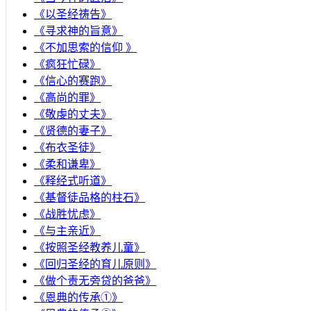
《以圣经祷告》
《寻求神的旨意》
《不加思索的信仰 》
《疯狂忙碌》
《信心的赛跑》
《高尚的罪》
《敬虔的丈夫》
《贤德的妻子》
《布衣圣徒》
《柔和谦卑》
《释经式听道》
《基督徒品格的柱石》
《战胜忧虑》
《与主亲近》
《按照圣经教养儿童》
《回归圣经的育儿原则》
《做个责无旁贷的爸爸》
《恩典的传承①》