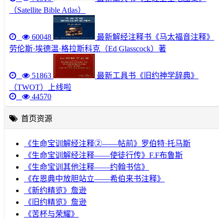
（Satellite Bible Atlas）
60048
最新解经注释书《马太福音注释》
劳伦斯·埃德温·格拉斯科克（Ed Glasscock）著
51863
最新工具书《旧约神学辞典》
（TWOT）上线啦
44570
首页资源
《生命宝训解经注释②——帖前》罗伯特·托马斯
《生命宝训解经注释——使徒行传》F.F布鲁斯
《生命宝训其他注释——约翰书信》
《在恩典中放胆站立——希伯来书注释》
《新约精览》詹逊
《旧约精览》詹逊
《苦杯与荣耀》