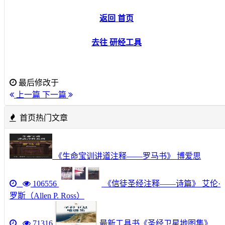
返回 首页
去往 研经工具
最后修改于
上一篇
下一篇
首页热门文章
《生命宝训讲道注释——罗马书》 博爱思
106556
《信徒圣经注释——诗篇》 艾伦·
罗斯（Allen P. Ross）
71316
最新工具书《圣经卫星地图集》