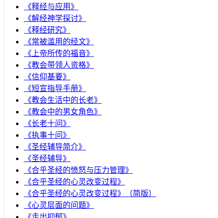
《释经与应用》
《解经神学探讨》
《释经研究》
《常被滥用的经文》
《上帝所传的福音》
《教会带领人资格》
《信仰基要》
《短宣指导手册》
《教会生活中的长老》
《教会中的男女角色》
《长老十问》
《执事十问》
《圣经辅导简介》
《圣经辅导》
​《合乎圣经的愤怒与压力管理》
《合乎圣经的心灵改变过程》
《合乎圣经的心灵改变过程》（简版）
《心灵层面的问题》
《走出抑郁》