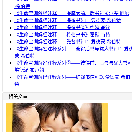
·希伯特
《生命宝训解经注释——提摩太前、后书》拉尔夫·厄尔
《生命宝训解经注释——提多书》D. 爱德蒙·希伯特
《生命宝训解经注释——提多书②》约翰·基钦
《生命宝训解经注释——希伯来书》霍默·肯特
《生命宝训解经注释——雅各书》D. 爱德蒙·希伯特
《生命宝训解经注释系列——彼得后书与犹大书》D. 爱
蒙·希伯特
《生命宝训解经注释系列②——彼得前、后书与犹大书
埃德温·布卢姆
《生命宝训解经注释系列——约翰书信》D. 爱德蒙·希伯
特
相关文章