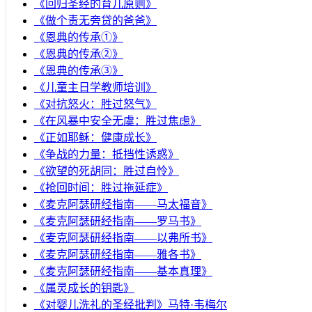
《回归圣经的育儿原则》
《做个责无旁贷的爸爸》
《恩典的传承①》
《恩典的传承②》
《恩典的传承③》
《儿童主日学教师培训》
《对抗怒火：胜过怒气》
《在风暴中安全无虞：胜过焦虑》
《正如耶稣：健康成长》
《争战的力量：抵挡性诱惑》
《欲望的死胡同：胜过自怜》
《抢回时间：胜过拖延症》
《麦克阿瑟研经指南——马太福音》
《麦克阿瑟研经指南——罗马书》
《麦克阿瑟研经指南——以弗所书》
《麦克阿瑟研经指南——雅各书》
《麦克阿瑟研经指南——基本真理》
《属灵成长的钥匙》
《对婴儿洗礼的圣经批判》马特·韦梅尔