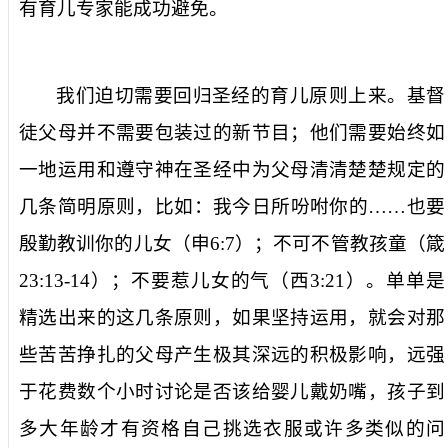
有育儿专家能成功避免。
我们迫切需要回归圣经的育儿原则上来。基督
徒父母并不需要包装过的新节目；他们需要始终如
一地运用和遵守神在圣经中为父母清清楚楚规定的
几条简明原则，比如：我今日所吩咐你的……也要
殷勤教训你的儿女（申
6:7
）；不可不管教孩童（箴
23:13-14
）；不要惹儿女的气（西
3:21
）。单单是
精选出来的这几条原则，如果坚持运用，就会对那
些苦苦挣扎的父母产生极其深远的积极影响，远强
于花费数个小时讨论是否该给婴儿戴奶嘴，孩子到
多大年龄才有资格自己挑选衣服或许多类似的问