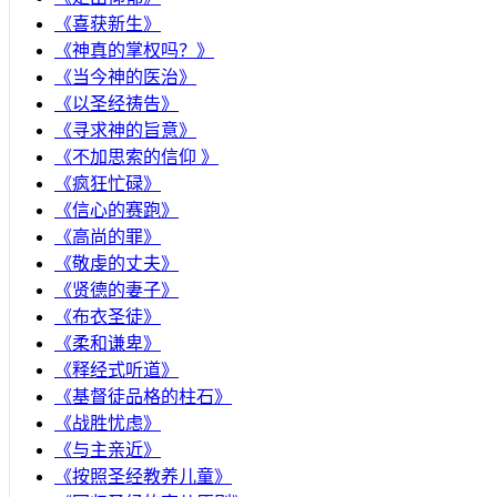
《喜获新生》
《神真的掌权吗？》
《当今神的医治》
《以圣经祷告》
《寻求神的旨意》
《不加思索的信仰 》
《疯狂忙碌》
《信心的赛跑》
《高尚的罪》
《敬虔的丈夫》
《贤德的妻子》
《布衣圣徒》
《柔和谦卑》
《释经式听道》
《基督徒品格的柱石》
《战胜忧虑》
《与主亲近》
《按照圣经教养儿童》