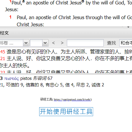
研经工具(
https://yanjingtool.com/b/web/
)