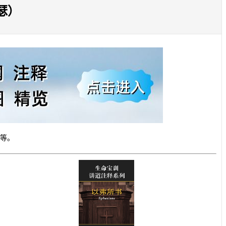
瑟）
等。