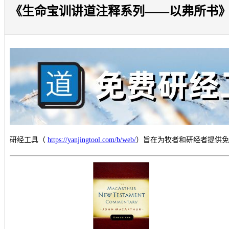
《生命宝训讲道注释系列——以弗所书》二
研经工具（
https://yanjingtool.com/b/web/
）旨在为牧者和研经者提供免