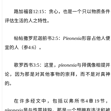
路加福音
12:15
：贪心，也是一个只以物质条件
评估生活的人之特性。
帖帖撒罗尼迦前书
2:5
：
Pleonexia
形容占他人便
宜的人（参
4:6
）。
歌罗西书
3:5
：这里，
pleonexia
与拜偶像相提并
论，因为那是对其他事物的崇拜，而不是对真神
的。
在许多经文中，包括以弗所书
4
章
19
节，
pleonexia
是与性罪挂钩。那是一个想拥有违法和被