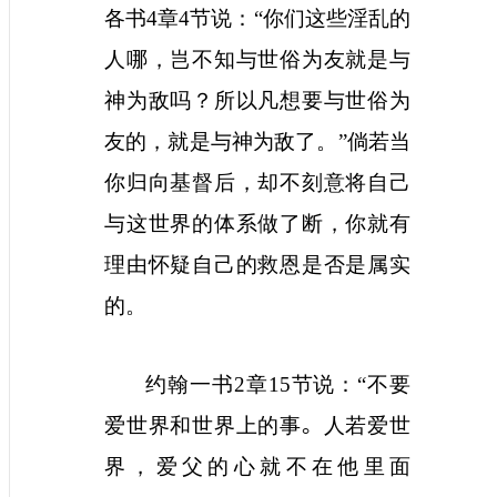
各书
4
章
4
节说：“你们这些淫乱的
人哪，岂不知与世俗为友就是与
神为敌吗？所以凡想要与世俗为
友的，就是与神为敌了。”倘若当
你归向基督后，却不刻意将自己
与这世界的体系做了断，你就有
理由怀疑自己的救恩是否是属实
的。
约翰一书
2
章
15
节说：“不要
爱世界和世界上的事
。
人若爱世
界，爱父的心就不在他里面