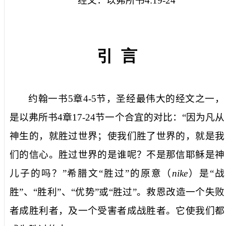
经文：以弗所书
4:19-24
引
言
约翰一书
5
章
4-5
节，圣经最伟大的经文之一，
是以弗所书
4
章
17-24
节一个合宜的对比：“因为凡从
神生的，就胜过世界；使我们胜了世界的，就是我
们的信心。胜过世界的是谁呢？不是那信耶稣是神
儿子的吗？”希腊文“胜过”的原意（
nike
）是“战
胜”、“胜利”、“优势”或“胜过”。救恩改造一个失败
者成胜利者，及一个受害者成战胜者。它使我们都