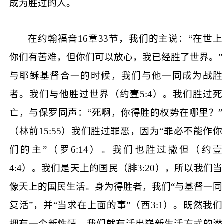
成为胜过的人。
在约翰福音
16
章
33
节，我们的主说：“在世上
你们有苦难，但你们可以放心，我已经胜了世界。”
与耶稣基督合一的时候，我们与他一同成为战胜
者。我们与他胜过世界（约壹
5:4
）。我们胜过死
亡，与保罗同声：“死啊，你得胜的权势在哪里？”
（林前
15:55
）我们胜过罪恶，因为“罪必不能作你
们的主”（罗
6:14
）。我们也胜过撒但（约壹
4:4
）。我们是天上的国民（腓
3:20
），所以我们当
像天上的国民生活。身为得胜者，我们“与基督一同
复活”，并“当求在上面的事”（西
3:1
）。既然我们
拥有一个新性情，我们就有活出崭新生活方式的潜