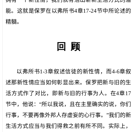
能。这就是保罗在以弗所书
4
章
17-24
节中所论述的
精髓。
回
顾
以弗所书
1-3
章叙述信徒的新性情，而
4-6
章叙
述那新性情应当如何彰显出来。保罗把新与旧的生
活方式作了对比，即新与旧的行事为人。在
4
章
17
节中，他说：“所以我说，且在主里确实的说，你们
行事，不要再像外邦人存虚妄的心行事。”我们的新
生活方式应当与我们得救之前有所不同。实际上，