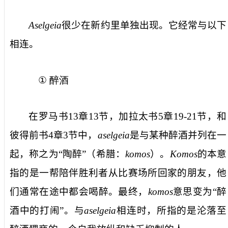
Aselgeia
很少在新约里单独出现。它经常与以下
相连。
①
醉酒
在罗马书
13
章
13
节，加拉太书
5
章
19-21
节，和
彼得前书
4
章
3
节中，
aselgeia
是与某种醉酒并列在一
起，称之为“陶醉”（希腊：
komos
）。
Komos
的本意
指的是一帮陪伴胜利者从比赛场所回家的朋友，他
们通常在途中都会喝醉。最终，
komos
意思变为“醉
酒中的打闹”。与
aselgeia
相连时，所指的是沦落至