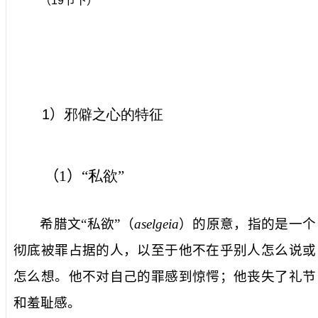
（
19
节下）
1
）
邪僻之心的特征
（
1
）
“私欲”
希腊文“私欲”（
aselgeia
）的原意，指的是一个
彻底被罪占据的人，以至于他不在乎别人怎么说或
怎么想。他不对自己的罪感到惊愕；他丧失了礼节
和羞耻感。