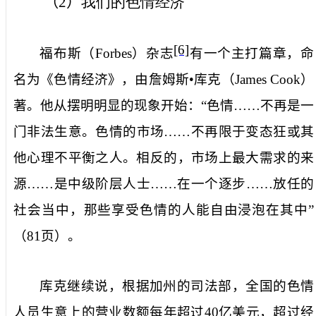
（
2
）
我们的色情经济
[6]
福布斯（
Forbes
）杂志
有一个主打篇章，命
名为《色情经济》，由詹姆斯•库克（
James Cook
）
著。他从摆明明显的现象开始：“色情……不再是一
门非法生意。色情的市场……不再限于变态狂或其
他心理不平衡之人。相反的，市场上最大需求的来
源……是中级阶层人士……在一个逐步……放任的
社会当中，那些享受色情的人能自由浸泡在其中”
（
81
页）。
库克继续说，根据加州的司法部，全国的色情
人员生意上的营业数额每年超过
40
亿美元，超过经