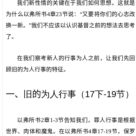
我们新性情的关键在于我们如何思想。这就是
为什么以弗所书
4
章
23
节说：“又要将你们的心志改
换一新。”我们不应该以认识基督之前的想法去思考
了。
在我们察考新人的行事为人之前，让我们先回
顾旧的为人行事的特征。
17
-19
一、
旧
的
为人行事（
下
节）
以弗所书
2
章
1-3
节告知我们，罪人行事是根据
世界、肉体和魔鬼。在以弗所书
4
章
17-19
节，保罗