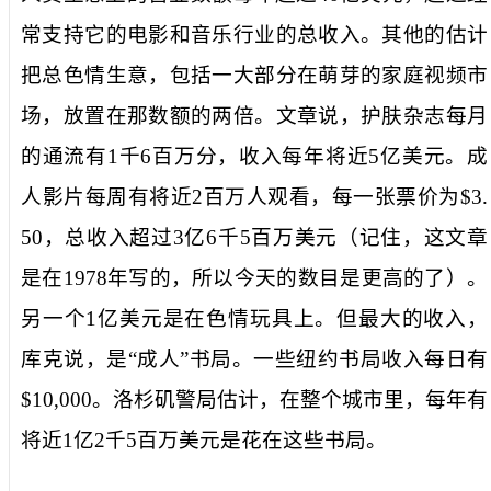
常支持它的电影和音乐行业的总收入。其他的估计
把总色情生意，包括一大部分在萌芽的家庭视频市
场，放置在那数额的两倍。文章说，护肤杂志每月
的通流有
1
千
6
百万分，收入每年将近
5
亿美元。成
人影片每周有将近
2
百万人观看，每一张票价为
$3.
50
，总收入超过
3
亿
6
千
5
百万美元（记住，这文章
是在
1978
年写的，所以今天的数目是更高的了）。
另一个
1
亿美元是在色情玩具上。但最大的收入，
库克说，是“成人”书局。一些纽约书局收入每日有
$10,000
。洛杉矶警局估计，在整个城市里，每年有
将近
1
亿
2
千
5
百万美元是花在这些书局。