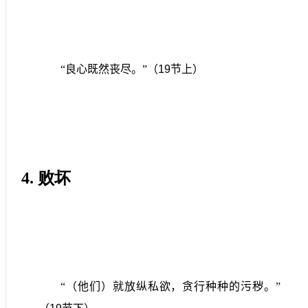
“良心既然丧尽。”（
19
节上）
4.
败坏
“（他们）就放纵私欲，贪行种种的污秽。”