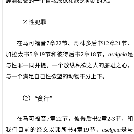
醉酒猥亵的一个自我放纵和缺乏抑制的人。
②
性犯罪
在马可福音
7
章
22
节、哥林多后书
12
章
21
节、
加拉太书
5
章
19
节和彼得后书
2
章
18
节，
aselgeia
是
与性罪一同并提。一个放纵私欲之人的廉耻之心，
与一个满足自己性欲望的动物不分上下。
（
2
）
“贪行”
在马可福音
7
章
22
节，彼得后书
2
章
2-3
节，和
我们目前的经文以弗所书
4
章
19
节，
aselgeia
是与