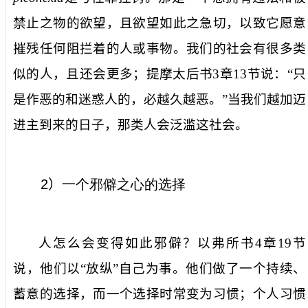
禁止之物的欲望，且欲望如此之急切，以致它愿意
摧残任何阻拦着的人或事物。我们的社会有很多类
似的人，且还会更多；提摩太后书
3
章
13
节说：“只
是作恶的和迷惑人的，必越久越恶。”当我们越加迈
进主到来的日子，那类人会泛滥这社会。
2
）
一个邪僻之心的选择
人怎么会变得如此邪僻？以弗所书
4
章
19
节
说，他们以“放纵”自己为事。他们做了一个持续、
蓄意的选择，而一个选择时常变为习惯；个人习惯