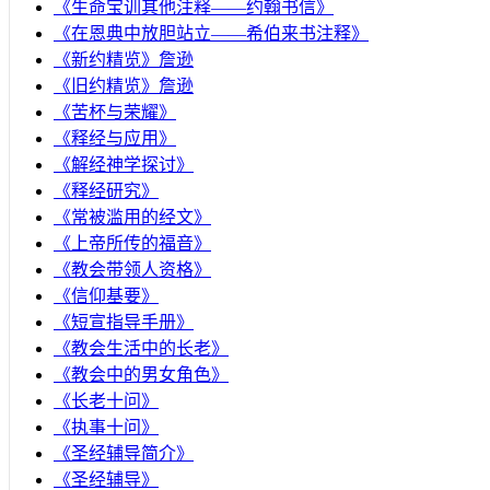
《生命宝训其他注释——约翰书信》
《在恩典中放胆站立——希伯来书注释》
《新约精览》詹逊
《旧约精览》詹逊
《苦杯与荣耀》
《释经与应用》
《解经神学探讨》
《释经研究》
《常被滥用的经文》
《上帝所传的福音》
《教会带领人资格》
《信仰基要》
《短宣指导手册》
《教会生活中的长老》
《教会中的男女角色》
《长老十问》
《执事十问》
《圣经辅导简介》
《圣经辅导》