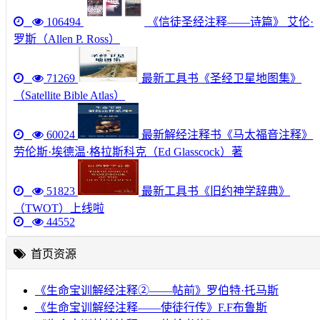
106494
《信徒圣经注释——诗篇》 艾伦·
罗斯（Allen P. Ross）
71269
最新工具书《圣经卫星地图集》
（Satellite Bible Atlas）
60024
最新解经注释书《马太福音注释》
劳伦斯·埃德温·格拉斯科克（Ed Glasscock）著
51823
最新工具书《旧约神学辞典》
（TWOT）上线啦
44552
首页资源
《生命宝训解经注释②——帖前》罗伯特·托马斯
《生命宝训解经注释——使徒行传》F.F布鲁斯