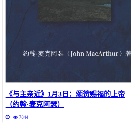
《与主亲近》1月3日：颂赞赐福的上帝
（约翰·麦克阿瑟）
7844