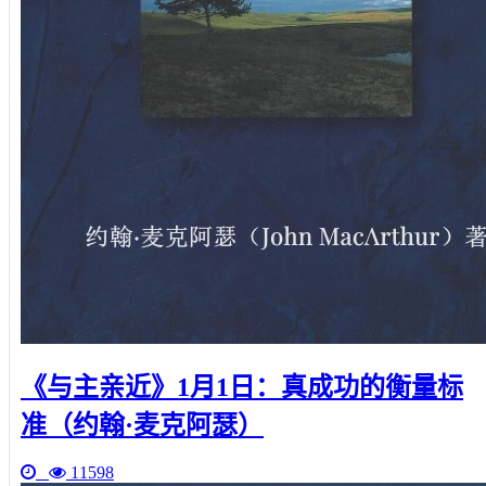
《与主亲近》1月1日：真成功的衡量标
准（约翰·麦克阿瑟）
11598