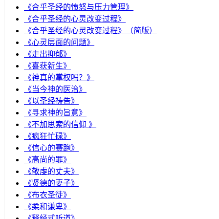
​《合乎圣经的愤怒与压力管理》
《合乎圣经的心灵改变过程》
《合乎圣经的心灵改变过程》（简版）
《心灵层面的问题》
《走出抑郁》
《喜获新生》
《神真的掌权吗？》
《当今神的医治》
《以圣经祷告》
《寻求神的旨意》
《不加思索的信仰 》
《疯狂忙碌》
《信心的赛跑》
《高尚的罪》
《敬虔的丈夫》
《贤德的妻子》
《布衣圣徒》
《柔和谦卑》
《释经式听道》