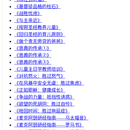
《基督徒品格的柱石》
《战胜忧虑》
《与主亲近》
《按照圣经教养儿童》
《回归圣经的育儿原则》
《做个责无旁贷的爸爸》
《恩典的传承①》
《恩典的传承②》
《恩典的传承③》
《儿童主日学教师培训》
《对抗怒火：胜过怒气》
《在风暴中安全无虞：胜过焦虑》
《正如耶稣：健康成长》
《争战的力量：抵挡性诱惑》
《欲望的死胡同：胜过自怜》
《抢回时间：胜过拖延症》
《麦克阿瑟研经指南——马太福音》
《麦克阿瑟研经指南——罗马书》