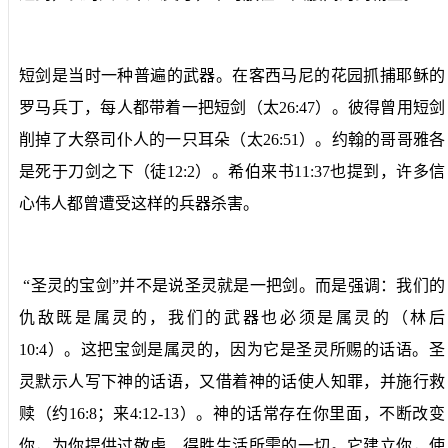
短剑是当时一种普遍的武器。在客西马尼的花园抓捕耶稣的
罗马兵丁，每人都带着一把短剑（太26:47）。彼得曾用短剑
削掉了大祭司仆人的一只耳朵（太26:51）。约翰的哥哥雅各
是死于刀剑之下（徒12:2）。希伯来书11:37也提到，许多信
心伟人都曾遭受这样的兵器杀害。
“圣灵的宝剑”并不是说圣灵就是一把剑。而是强调：我们的
仇敌既是属灵的，我们的武器也必须是属灵的（林后
10:4）。这把宝剑是属灵的，因为它是圣灵所赐的话语。圣
灵默示人写下神的话语，又借着神的话使人知罪，并施行救
赎（约16:8；来4:12-13）。神的话常存在你里面，不断改变
你，为你提供过敬虔、得胜生活所需的一切。它建立你，使