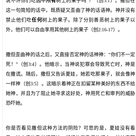
说不许你们吃园中
所有
树上的果子吗”？（创3:1）。撒但在
这一句简短的话中，
既质疑又歪曲了神的话语
神。神并没有
禁止他们吃
任何
树上的果子。除了分别善恶树上的果子以
外
，
他们可以自由享用其他树上的果子（创2:16-17）。
撒但歪曲神的话之后，又直接否定神的话神神：“你们不一定
死！”（创3:4）。他暗示，当神说犯罪会导致死亡时，神是
在撒谎。随后，撒但又告诉夏娃，
她若吃那果子
，就会像神
一样神（创3:5）。这暗示着神正在扣留某种美好的东西不给
她神，并且为了阻止她寻求这好处，神用
死亡和审判
的威胁
恐吓她。
你是否看见撒但这种方法的阴险？可悲的是，夏娃没有看