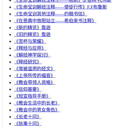
《生命宝训解经注释②——帖前》罗伯特·托马斯
《生命宝训解经注释——使徒行传》F.F布鲁斯
《生命宝训其他注释——约翰书信》
《在恩典中放胆站立——希伯来书注释》
《新约精览》詹逊
《旧约精览》詹逊
《苦杯与荣耀》
《释经与应用》
《解经神学探讨》
《释经研究》
《常被滥用的经文》
《上帝所传的福音》
《教会带领人资格》
《信仰基要》
《短宣指导手册》
《教会生活中的长老》
《教会中的男女角色》
《长老十问》
《执事十问》