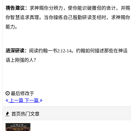
祷告建议：
求神赐你分辨力，使你能识破撒但的诡计，
并赐
你智慧追求真理
。当你操练自己殷勤研读圣经时，求神赐你
能力。
进深研读：
阅读约翰一书
2:12-14
。约翰
如何
描述那些在神话
语上刚强的人？
最后修改于
上一篇
下一篇
首页热门文章