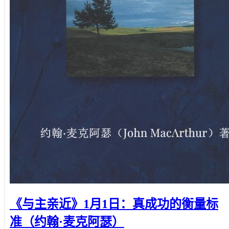
《与主亲近》1月1日：真成功的衡量标
准（约翰·麦克阿瑟）