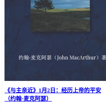
《与主亲近》1月2日：经历上帝的平安
（约翰·麦克阿瑟）