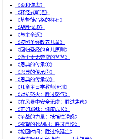
《柔和谦卑》
《释经式听道》
《基督徒品格的柱石》
《战胜忧虑》
《与主亲近》
《按照圣经教养儿童》
《回归圣经的育儿原则》
《做个责无旁贷的爸爸》
《恩典的传承①》
《恩典的传承②》
《恩典的传承③》
《儿童主日学教师培训》
《对抗怒火：胜过怒气》
《在风暴中安全无虞：胜过焦虑》
《正如耶稣：健康成长》
《争战的力量：抵挡性诱惑》
《欲望的死胡同：胜过自怜》
《抢回时间：胜过拖延症》