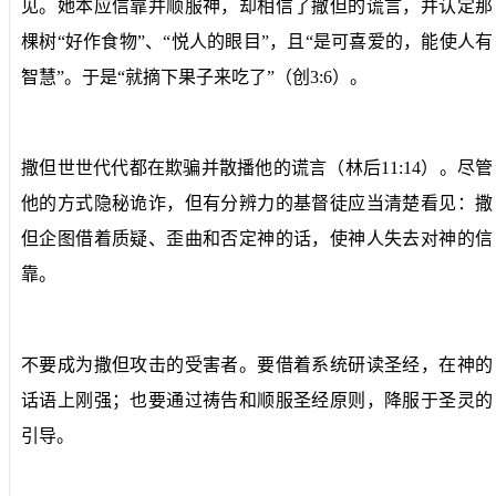
见。她本应信靠并顺服神，却相信了撒但的谎言，并认定那
棵树“好作食物”、“悦人的眼目”，
且“是可喜爱的，能使人有
智慧”。
于是“
就摘下果子来吃了
”（创3:6）。
撒但世世代代
都在
欺骗并散播他的谎言（林后11:14）。尽管
他的方式隐秘诡诈，但有分辨力的基督徒应当清楚看见：撒
但企图借着质疑、歪曲和否定神的话，使神人失去对神的信
靠。
不要成为撒但攻击的
受害者
。
要借着
系统研读圣经，在神的
话语上刚强；也要通过祷告和顺服圣经原则，降服于圣灵的
引导。