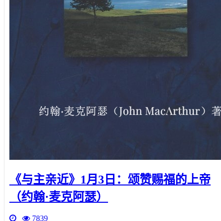
《与主亲近》1月3日：颂赞赐福的上帝
（约翰·麦克阿瑟）
7839