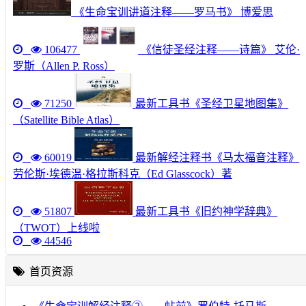
《生命宝训讲道注释——罗马书》 博爱思
106477
《信徒圣经注释——诗篇》 艾伦·
罗斯（Allen P. Ross）
71250
最新工具书《圣经卫星地图集》
（Satellite Bible Atlas）
60019
最新解经注释书《马太福音注释》
劳伦斯·埃德温·格拉斯科克（Ed Glasscock）著
51807
最新工具书《旧约神学辞典》
（TWOT）上线啦
44546
首页资源