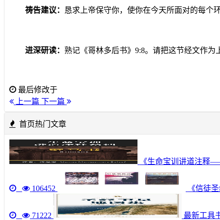
祷告建议：
恳求上帝保守你，使你在今天所面对的每个
进深研读：
熟记《哥林多后书》
9:8
。请把这节经文作为
最后修改于
上一篇
下一篇
首页热门文章
《生命宝训讲道注释—
106452
《信徒圣经
71222
最新工具书《圣