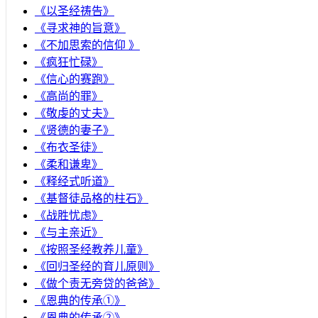
《以圣经祷告》
《寻求神的旨意》
《不加思索的信仰 》
《疯狂忙碌》
《信心的赛跑》
《高尚的罪》
《敬虔的丈夫》
《贤德的妻子》
《布衣圣徒》
《柔和谦卑》
《释经式听道》
《基督徒品格的柱石》
《战胜忧虑》
《与主亲近》
《按照圣经教养儿童》
《回归圣经的育儿原则》
《做个责无旁贷的爸爸》
《恩典的传承①》
《恩典的传承②》