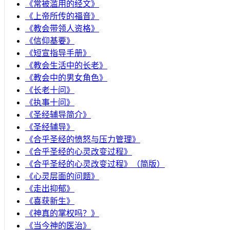
《常被滥用的经文》
《上帝所传的福音》
《教会带领人资格》
《信仰基要》
《短宣指导手册》
《教会生活中的长老》
《教会中的男女角色》
《长老十问》
《执事十问》
《圣经辅导简介》
《圣经辅导》
​《合乎圣经的愤怒与压力管理》
《合乎圣经的心灵改变过程》
《合乎圣经的心灵改变过程》（简版）
《心灵层面的问题》
《走出抑郁》
《喜获新生》
《神真的掌权吗？》
《当今神的医治》