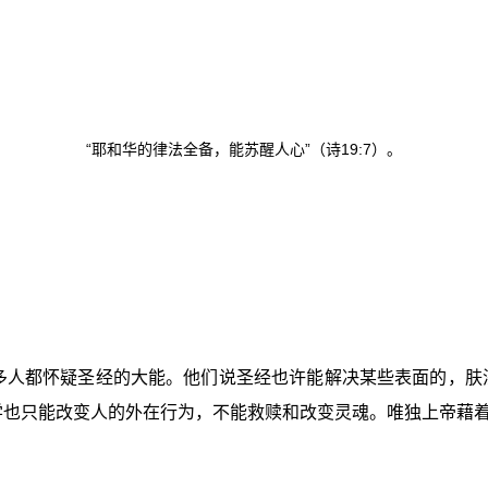
“耶和华的律法全备，能苏醒人心”（诗
19:7
）。
多人都怀疑圣经的大能。他们说圣经也许能解决某些表面的，肤浅
学也只能改变人的外在行为，不能救赎和改变灵魂。唯独上帝藉