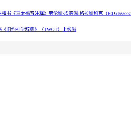
释书《马太福音注释》劳伦斯·埃德温·格拉斯科克（Ed Glassco
书《旧约神学辞典》（TWOT）上线啦