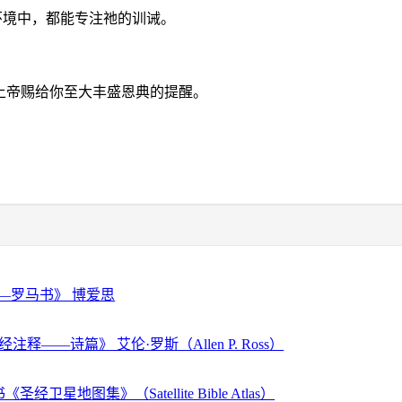
环境中，都能专注祂的训诫。
上帝赐给你至大丰盛恩典的提醒。
—罗马书》 博爱思
注释——诗篇》 艾伦·罗斯（Allen P. Ross）
经卫星地图集》（Satellite Bible Atlas）