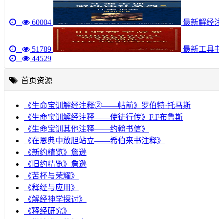
60004
最新解经注
51789
最新工具
44529
首页资源
《生命宝训解经注释②——帖前》罗伯特·托马斯
《生命宝训解经注释——使徒行传》F.F布鲁斯
《生命宝训其他注释——约翰书信》
《在恩典中放胆站立——希伯来书注释》
《新约精览》詹逊
《旧约精览》詹逊
《苦杯与荣耀》
《释经与应用》
《解经神学探讨》
《释经研究》