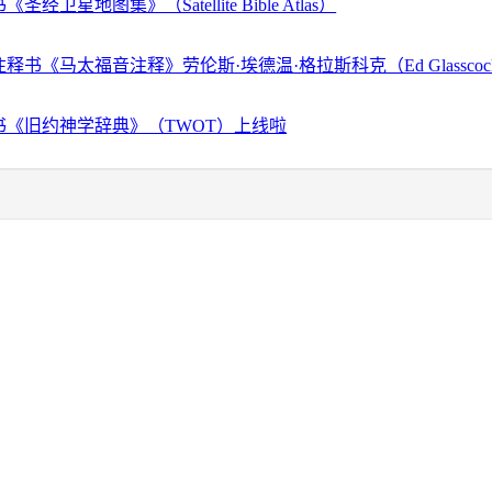
经卫星地图集》（Satellite Bible Atlas）
释书《马太福音注释》劳伦斯·埃德温·格拉斯科克（Ed Glassco
书《旧约神学辞典》（TWOT）上线啦