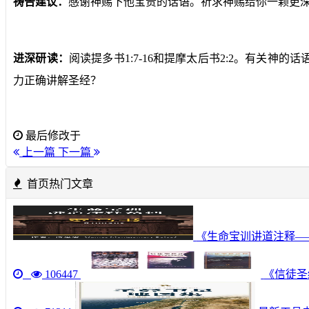
祷告建议：
感谢神赐下他宝贵的话语。祈求神赐给你一颗更
进深研读：
阅读提多书1:7-16和提摩太后书2:2。有关
力正确讲解圣经？
最后修改于
上一篇
下一篇
首页热门文章
《生命宝训讲道注释—
106447
《信徒圣经