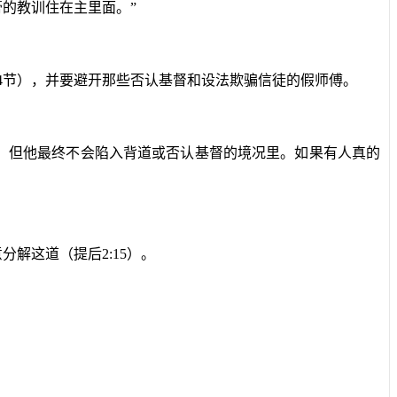
的教训住在主里面。”
4节），并要避开那些否认基督和设法欺骗信徒的假师傅。
，但他最终不会陷入背道或否认基督的境况里。如果有人真的
解这道（提后2:15）。