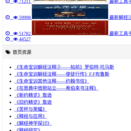
71211
最新工具书《圣
59998
最新解经注
51782
最新工具
44527
首页资源
《生命宝训解经注释②——帖前》罗伯特·托马斯
《生命宝训解经注释——使徒行传》F.F布鲁斯
《生命宝训其他注释——约翰书信》
《在恩典中放胆站立——希伯来书注释》
《新约精览》詹逊
《旧约精览》詹逊
《苦杯与荣耀》
《释经与应用》
《解经神学探讨》
《释经研究》