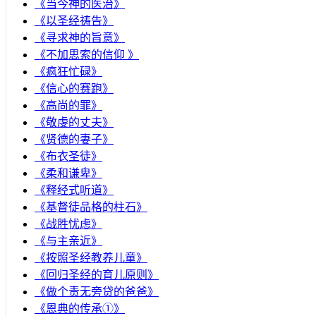
《当今神的医治》
《以圣经祷告》
《寻求神的旨意》
《不加思索的信仰 》
《疯狂忙碌》
《信心的赛跑》
《高尚的罪》
《敬虔的丈夫》
《贤德的妻子》
《布衣圣徒》
《柔和谦卑》
《释经式听道》
《基督徒品格的柱石》
《战胜忧虑》
《与主亲近》
《按照圣经教养儿童》
《回归圣经的育儿原则》
《做个责无旁贷的爸爸》
《恩典的传承①》