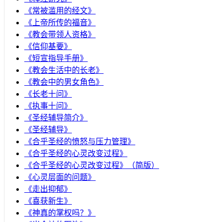
《常被滥用的经文》
《上帝所传的福音》
《教会带领人资格》
《信仰基要》
《短宣指导手册》
《教会生活中的长老》
《教会中的男女角色》
《长老十问》
《执事十问》
《圣经辅导简介》
《圣经辅导》
​《合乎圣经的愤怒与压力管理》
《合乎圣经的心灵改变过程》
《合乎圣经的心灵改变过程》（简版）
《心灵层面的问题》
《走出抑郁》
《喜获新生》
《神真的掌权吗？》