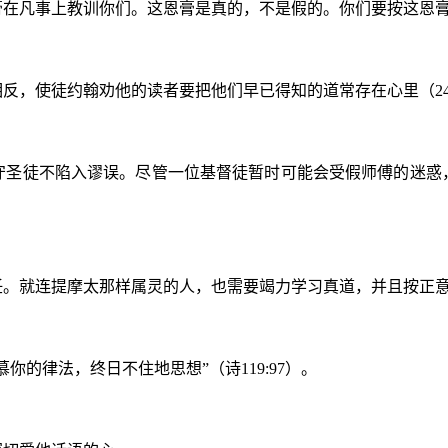
在凡事上教训你们。这恩膏是真的，不是假的。你们要按这恩膏
反，使徒约翰劝他的读者要把他们早已得知的道常存在心里（2
守圣徒不陷入谬误。尽管一位基督徒暂时可能会受假师傅的迷惑
。
。就连提摩太那样属灵的人，也需要竭力学习真道，并且按正意分
的律法，终日不住地思想”（诗119:97）。