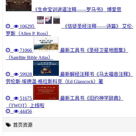
《生命宝训讲道注释——罗马书》 博爱思
106295
《信徒圣经注释——诗篇》 艾伦·
罗斯（Allen P. Ross）
71066
最新工具书《圣经卫星地图集》
（Satellite Bible Atlas）
59928
最新解经注释书《马太福音注释》
劳伦斯·埃德温·格拉斯科克（Ed Glasscock）著
51675
最新工具书《旧约神学辞典》
（TWOT）上线啦
44456
首页资源