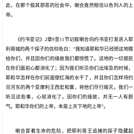
此，在那个极其邪恶的社会中，喇合竟然相信以色列人的上
帝。
《约书亚记》
2
章
9
至
11
节记叙喇合向约书亚打发进入耶
利哥城的两个探子的信仰告白：“我知道耶和华已经把这地赐
给你们，并且因你们的缘故我们都惊慌了。这地的一切居民
在你们面前心都消化了；因为我们听见你们出埃及的时候，
耶和华怎样在你们前面使红海的水干了，并且你们怎样待约
旦河东的两个亚摩利王西宏和噩，将他们尽行毁灭。我们一
听见这些事，心就消化了。因你们的缘故，并无一人有胆
气。耶和华你们的上帝，本是上天下地的上帝”。
喇合冒着生命的危险，把耶利哥王追捕的探子隐藏起