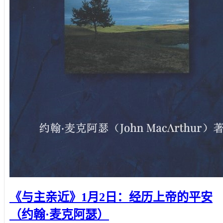
《与主亲近》1月2日：经历上帝的平安
（约翰·麦克阿瑟）