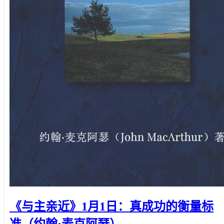
《与主亲近》1月1日：真成功的衡量标
准（约翰·麦克阿瑟）