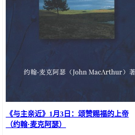
《与主亲近》1月3日：颂赞赐福的上帝
（约翰·麦克阿瑟）