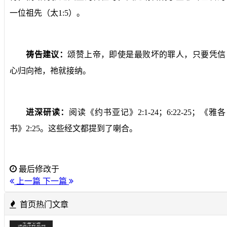
一位祖先（太
1:5
）。
祷告建议：
颂赞上帝，即使是最败坏的罪人，只要凭信
心归向祂，祂就接纳。
进深研读：
阅读《约书亚记》
2:1-24
；
6:22-25
；《雅各
书》
2:25
。这些经文都提到了喇合。
最后修改于
上一篇
下一篇
首页热门文章