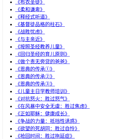
《布衣圣徒》
《柔和谦卑》
《释经式听道》
《基督徒品格的柱石》
《战胜忧虑》
《与主亲近》
《按照圣经教养儿童》
《回归圣经的育儿原则》
《做个责无旁贷的爸爸》
《恩典的传承①》
《恩典的传承②》
《恩典的传承③》
《儿童主日学教师培训》
《对抗怒火：胜过怒气》
《在风暴中安全无虞：胜过焦虑》
《正如耶稣：健康成长》
《争战的力量：抵挡性诱惑》
《欲望的死胡同：胜过自怜》
《抢回时间：胜过拖延症》