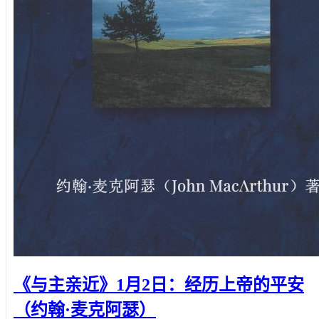
《与主亲近》1月2日：经历上帝的平安
（约翰·麦克阿瑟）