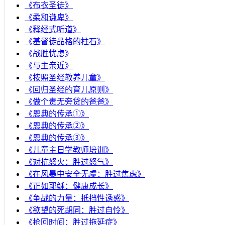
《布衣圣徒》
《柔和谦卑》
《释经式听道》
《基督徒品格的柱石》
《战胜忧虑》
《与主亲近》
《按照圣经教养儿童》
《回归圣经的育儿原则》
《做个责无旁贷的爸爸》
《恩典的传承①》
《恩典的传承②》
《恩典的传承③》
《儿童主日学教师培训》
《对抗怒火：胜过怒气》
《在风暴中安全无虞：胜过焦虑》
《正如耶稣：健康成长》
《争战的力量：抵挡性诱惑》
《欲望的死胡同：胜过自怜》
《抢回时间：胜过拖延症》