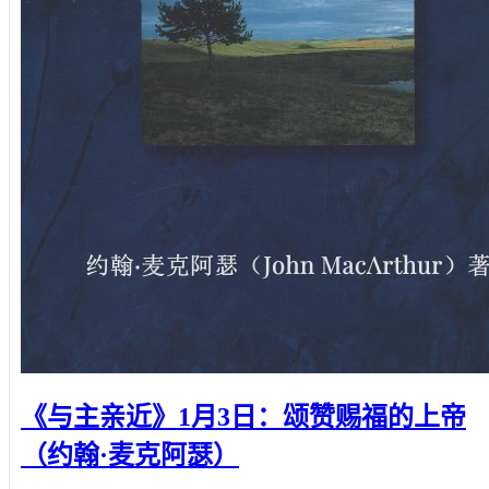
《与主亲近》1月3日：颂赞赐福的上帝
（约翰·麦克阿瑟）