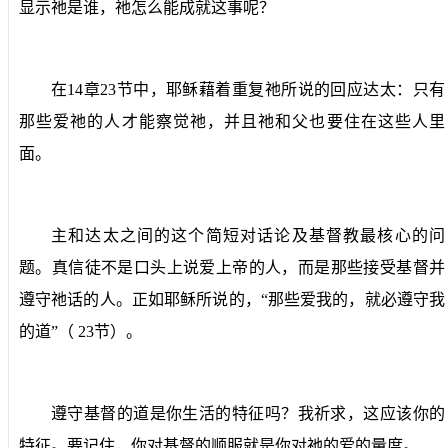
显示祂是谁，祂怎么能成就这事呢？
在
14
章
23
节中，耶稣藉着重复祂所说的回应达太：只有
那些爱祂的人才能察觉祂，并且祂和父也要住在这些人里
面。
主和达太之间的这个简短对话论及基督教最核心的问
题。真信徒不是口头上说爱上帝的人，而是那些接受基督并
遵守祂话的人。正如耶稣所说的，“那些爱我的，就必遵守我
的道”（
23
节）。
遵守基督的道是你生活的特征吗？我祈求，这应该你的
特征。要记住，你对基督的顺服就是你对祂的爱的量度。