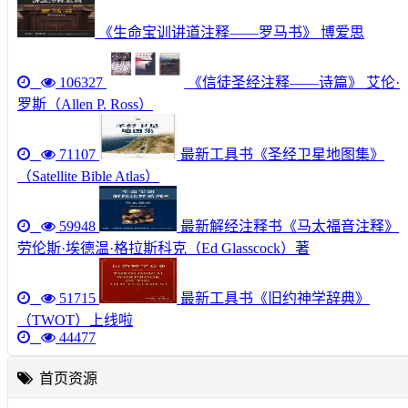
《生命宝训讲道注释——罗马书》 博爱思
106327
《信徒圣经注释——诗篇》 艾伦·
罗斯（Allen P. Ross）
71107
最新工具书《圣经卫星地图集》
（Satellite Bible Atlas）
59948
最新解经注释书《马太福音注释》
劳伦斯·埃德温·格拉斯科克（Ed Glasscock）著
51715
最新工具书《旧约神学辞典》
（TWOT）上线啦
44477
首页资源