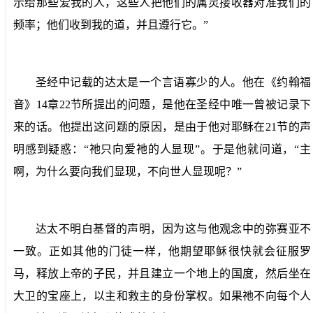
示给那些爱我的人，这些人把他们的属灵接收器对准我们的
频率；他们收到我的道，并且遵行它。”
圣经中记载的达太是一个言语寡少的人。他在《约翰福
音》
14
章
22
节所提出的问题，是他在圣经中唯一曾被记录下
来的话。他提出这问题的原因，是由于他对耶稣在
21
节的声
明感到疑惑：“祂只向爱祂的人显现”。于是他就问道，“主
啊，为什么要向我们显现，不向世人显现呢？”
达太不明白基督的声明，因为这与他观念中的弥赛亚不
一致。正如其他的门徒一样，他期望耶稣很快就会征服罗
马，释放上帝的子民，并且建立一个地上的国度，然后坐在
大卫的宝座上，以主和救主的身份掌权。如果祂不向每个人