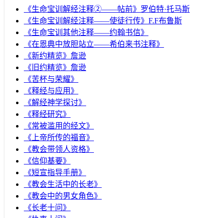
《生命宝训解经注释②——帖前》罗伯特·托马斯
《生命宝训解经注释——使徒行传》F.F布鲁斯
《生命宝训其他注释——约翰书信》
《在恩典中放胆站立——希伯来书注释》
《新约精览》詹逊
《旧约精览》詹逊
《苦杯与荣耀》
《释经与应用》
《解经神学探讨》
《释经研究》
《常被滥用的经文》
《上帝所传的福音》
《教会带领人资格》
《信仰基要》
《短宣指导手册》
《教会生活中的长老》
《教会中的男女角色》
《长老十问》