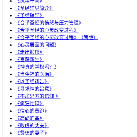
《执事十问》
《圣经辅导简介》
《圣经辅导》
​《合乎圣经的愤怒与压力管理》
《合乎圣经的心灵改变过程》
《合乎圣经的心灵改变过程》（简版）
《心灵层面的问题》
《走出抑郁》
《喜获新生》
《神真的掌权吗？》
《当今神的医治》
《以圣经祷告》
《寻求神的旨意》
《不加思索的信仰 》
《疯狂忙碌》
《信心的赛跑》
《高尚的罪》
《敬虔的丈夫》
《贤德的妻子》