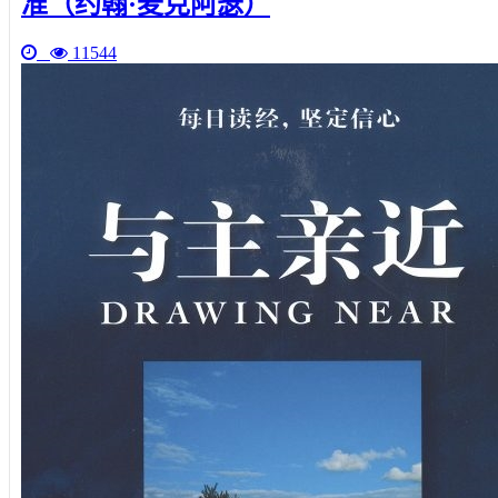
准（约翰·麦克阿瑟）
11544