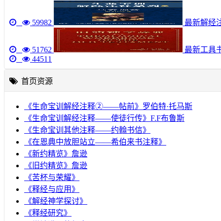
59982
最新解经注
51762
最新工具
44511
首页资源
《生命宝训解经注释②——帖前》罗伯特·托马斯
《生命宝训解经注释——使徒行传》F.F布鲁斯
《生命宝训其他注释——约翰书信》
《在恩典中放胆站立——希伯来书注释》
《新约精览》詹逊
《旧约精览》詹逊
《苦杯与荣耀》
《释经与应用》
《解经神学探讨》
《释经研究》