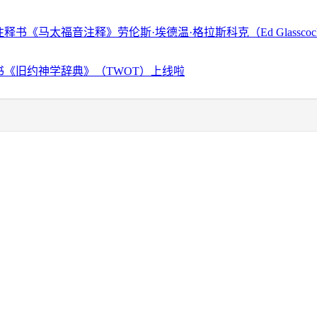
释书《马太福音注释》劳伦斯·埃德温·格拉斯科克（Ed Glassco
书《旧约神学辞典》（TWOT）上线啦