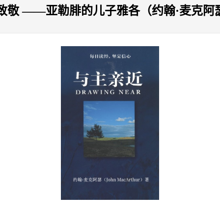
致敬 ——亚勒腓的儿子雅各（约翰·麦克阿