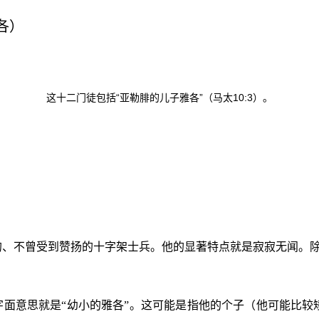
各）
这十二门徒包括“亚勒腓的儿子雅各”（马太
10:3
）。
的、不曾受到赞扬的十字架士兵。他的显著特点就是寂寂无闻。
字面意思就是“幼小的雅各”。这可能是指他的个子（他可能比