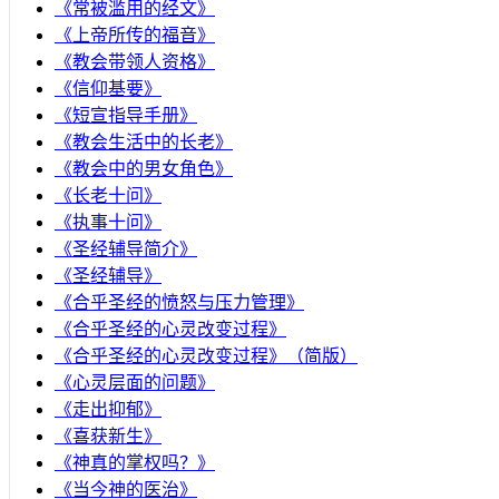
《常被滥用的经文》
《上帝所传的福音》
《教会带领人资格》
《信仰基要》
《短宣指导手册》
《教会生活中的长老》
《教会中的男女角色》
《长老十问》
《执事十问》
《圣经辅导简介》
《圣经辅导》
​《合乎圣经的愤怒与压力管理》
《合乎圣经的心灵改变过程》
《合乎圣经的心灵改变过程》（简版）
《心灵层面的问题》
《走出抑郁》
《喜获新生》
《神真的掌权吗？》
《当今神的医治》