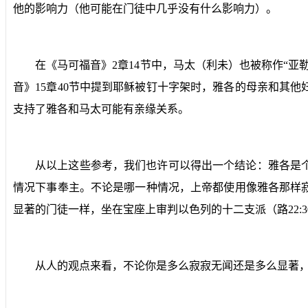
他的影响力（他可能在门徒中几乎没有什么影响力）。
在《马可福音》
2
章
14
节中，马太（利未）也被称作“亚
音》
15
章
40
节中提到耶稣被钉十字架时，雅各的母亲和其他
支持了雅各和马太可能有亲缘关系。
从以上这些参考，我们也许可以得出一个结论：雅各是
情况下事奉主。不论是哪一种情况，上帝都使用像雅各那样
显著的门徒一样，坐在宝座上审判以色列的十二支派（路
22:3
从人的观点来看，不论你是多么寂寂无闻还是多么显著