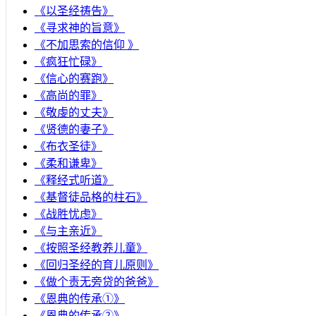
《以圣经祷告》
《寻求神的旨意》
《不加思索的信仰 》
《疯狂忙碌》
《信心的赛跑》
《高尚的罪》
《敬虔的丈夫》
《贤德的妻子》
《布衣圣徒》
《柔和谦卑》
《释经式听道》
《基督徒品格的柱石》
《战胜忧虑》
《与主亲近》
《按照圣经教养儿童》
《回归圣经的育儿原则》
《做个责无旁贷的爸爸》
《恩典的传承①》
《恩典的传承②》