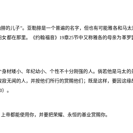
勒腓的儿子”。亚勒腓是一个普遍的名字，但也有可能雅各和马
妇女都在那里。《约翰福音》
19
章
25
节中又称雅各的母亲为革罗
个身材矮小、年纪幼小、个性不十分刚强的人。倘若他是马太的
寂寂无闻的人，并按他们所行的赏赐他们；既是这样，要因这缘
0
）。
，上帝都能使用你，并要把荣耀、永恒的基业赏赐你。