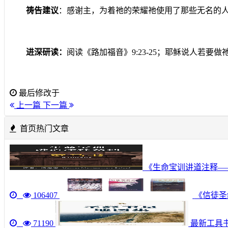
祷告建议
：感谢主，为着祂的荣耀祂使用了那些无名的
进深研读：
阅读《路加福音》
9:23-25
；耶稣说人若要做
最后修改于
上一篇
下一篇
首页热门文章
《生命宝训讲道注释—
106407
《信徒圣经
71190
最新工具书《圣