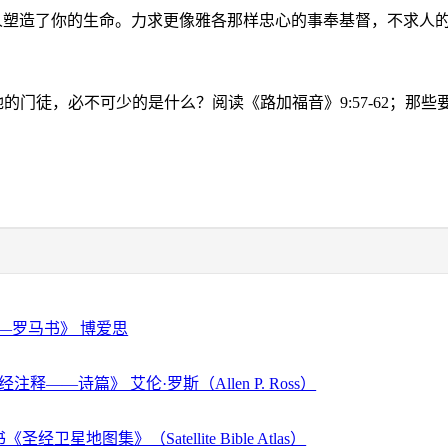
人塑造了你的生命。力求更像雅各那样忠心的事奉基督，不求人
祂的门徒，必不可少的是什么？阅读《路加福音》
9:57-62
；那些
—罗马书》 博爱思
注释——诗篇》 艾伦·罗斯（Allen P. Ross）
经卫星地图集》（Satellite Bible Atlas）