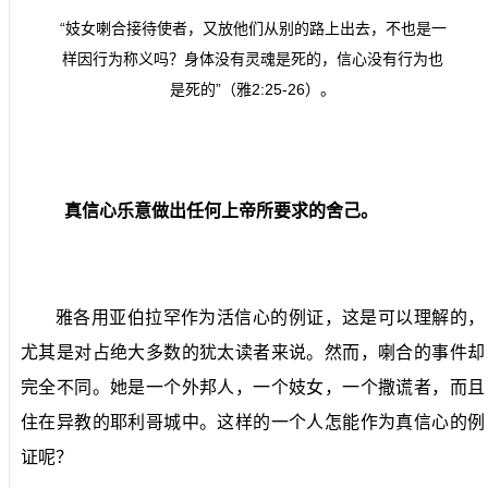
“妓女喇合接待使者，又放他们从别的路上出去，不也是一
样因行为称义吗？身体没有灵魂是死的，信心没有行为也
是死的”（雅
2:25-26
）。
真信心乐意做出任何上帝所要求的舍己。
雅各用亚伯拉罕作为活信心的例证，这是可以理解的，
尤其是对占绝大多数的犹太读者来说。然而，喇合的事件却
完全不同。她是一个外邦人，一个妓女，一个撒谎者，而且
住在异教的耶利哥城中。这样的一个人怎能作为真信心的例
证呢？