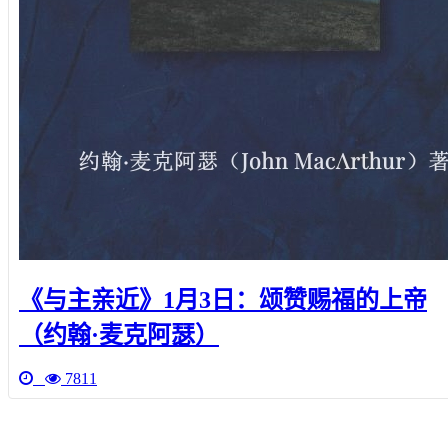
《与主亲近》1月3日：颂赞赐福的上帝
（约翰·麦克阿瑟）
7811