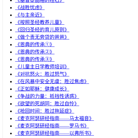
《基督徒品格的柱石》
《战胜忧虑》
《与主亲近》
《按照圣经教养儿童》
《回归圣经的育儿原则》
《做个责无旁贷的爸爸》
《恩典的传承①》
《恩典的传承②》
《恩典的传承③》
《儿童主日学教师培训》
《对抗怒火：胜过怒气》
《在风暴中安全无虞：胜过焦虑》
《正如耶稣：健康成长》
《争战的力量：抵挡性诱惑》
《欲望的死胡同：胜过自怜》
《抢回时间：胜过拖延症》
《麦克阿瑟研经指南——马太福音》
《麦克阿瑟研经指南——罗马书》
《麦克阿瑟研经指南——以弗所书》