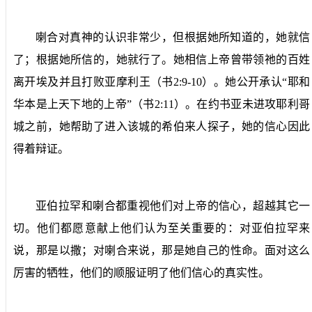
喇合对真神的认识非常少，但根据她所知道的，她就信
了；根据她所信的，她就行了。她相信上帝曾带领祂的百姓
离开埃及并且打败亚摩利王（书
2:9-10
）。她公开承认“耶和
华本是上天下地的上帝”（书
2:11
）。在约书亚未进攻耶利哥
城之前，她帮助了进入该城的希伯来人探子，她的信心因此
得着辩证。
亚伯拉罕和喇合都重视他们对上帝的信心，超越其它一
切。他们都愿意献上他们认为至关重要的：对亚伯拉罕来
说，那是以撒；对喇合来说，那是她自己的性命。面对这么
厉害的牺牲，他们的顺服证明了他们信心的真实性。