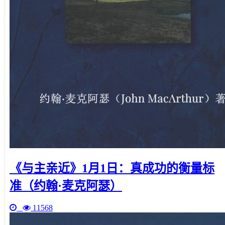
《与主亲近》1月1日：真成功的衡量标
准（约翰·麦克阿瑟）
11568