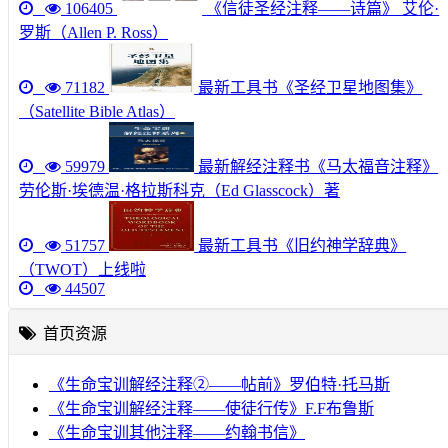
106405
《信徒圣经注释——诗篇》 艾伦·
罗斯（Allen P. Ross）
71182
最新工具书《圣经卫星地图集》
（Satellite Bible Atlas）
59979
最新解经注释书《马太福音注释》
劳伦斯·埃德温·格拉斯科克（Ed Glasscock）著
51757
最新工具书《旧约神学辞典》
（TWOT）上线啦
44507
首页资源
《生命宝训解经注释②——帖前》罗伯特·托马斯
《生命宝训解经注释——使徒行传》F.F布鲁斯
《生命宝训其他注释——约翰书信》