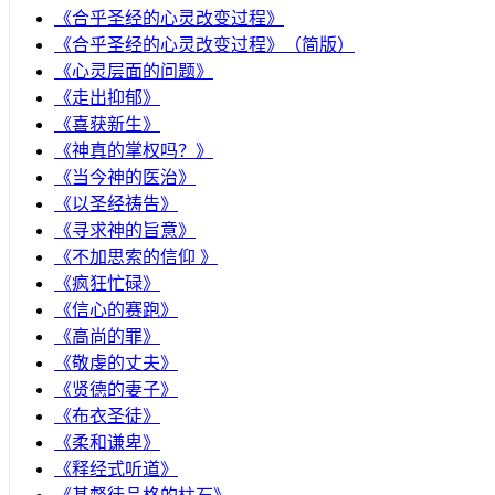
《合乎圣经的心灵改变过程》
《合乎圣经的心灵改变过程》（简版）
《心灵层面的问题》
《走出抑郁》
《喜获新生》
《神真的掌权吗？》
《当今神的医治》
《以圣经祷告》
《寻求神的旨意》
《不加思索的信仰 》
《疯狂忙碌》
《信心的赛跑》
《高尚的罪》
《敬虔的丈夫》
《贤德的妻子》
《布衣圣徒》
《柔和谦卑》
《释经式听道》