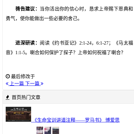
祷告建议：
当你活出你的信心时，恳求上帝赐下恩典和
勇气，使你能做出一些必要的舍己。
进深研读：
阅读《约书亚记》
2:1-24
，
6:1-27
；《马太福
音》
1:1-5
。喇合如何保护了探子？上帝如何祝福了喇合？
最后修改于
上一篇
下一篇
首页热门文章
《生命宝训讲道注释——罗马书》 博爱思