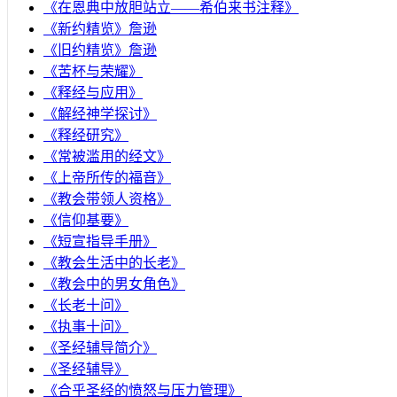
《在恩典中放胆站立——希伯来书注释》
《新约精览》詹逊
《旧约精览》詹逊
《苦杯与荣耀》
《释经与应用》
《解经神学探讨》
《释经研究》
《常被滥用的经文》
《上帝所传的福音》
《教会带领人资格》
《信仰基要》
《短宣指导手册》
《教会生活中的长老》
《教会中的男女角色》
《长老十问》
《执事十问》
《圣经辅导简介》
《圣经辅导》
​《合乎圣经的愤怒与压力管理》