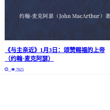
《与主亲近》1月3日：颂赞赐福的上帝
（约翰·麦克阿瑟）
7825