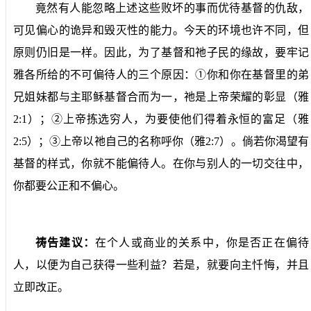
竟然有人能忽略上述这些败坏的事而优待基督的仇敌，
可见偏心的诡异和毁灭性的能力。今天的环境也许不同，但
原则仍旧是一样。因此，为了基督和祂子民的缘故，要牢记
雅各所给的不可偏待人的三个原因：①你和你在基督里的弟
兄姐妹都与主耶稣基督合而为一，祂是上帝荣耀的彰显（雅
2:1
）；②上帝拣选穷人，为要使他们得着永恒的富足（雅
2:5
）；③上帝以祂自己的名称呼你（雅
2:7
）。倘若你渴望有
基督的样式，你就不能偏待人。在你与别人的一切交往中，
你都要公正和不偏心。
祷告建议：
在个人或商业的关系中，你是否正在偏待
人，以便为自己获得一些利益？若是，就要向主忏悔，并且
立即改正。