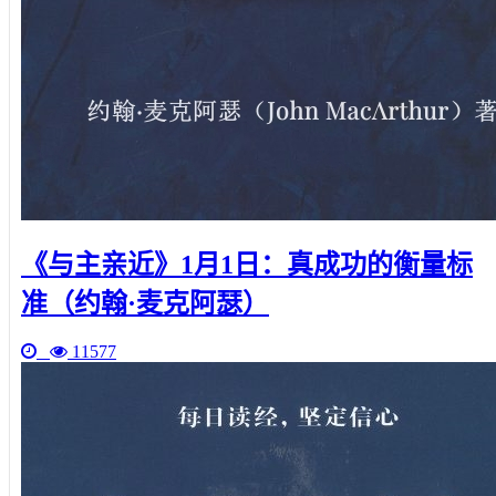
《与主亲近》1月1日：真成功的衡量标
准（约翰·麦克阿瑟）
11577