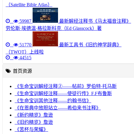
（Satellite Bible Atlas）
59987
最新解经注释书《马太福音注释》
劳伦斯·埃德温·格拉斯科克（Ed Glasscock）著
51770
最新工具书《旧约神学辞典》
（TWOT）上线啦
44515
首页资源
《生命宝训解经注释②——帖前》罗伯特·托马斯
《生命宝训解经注释——使徒行传》F.F布鲁斯
《生命宝训其他注释——约翰书信》
《在恩典中放胆站立——希伯来书注释》
《新约精览》詹逊
《旧约精览》詹逊
《苦杯与荣耀》