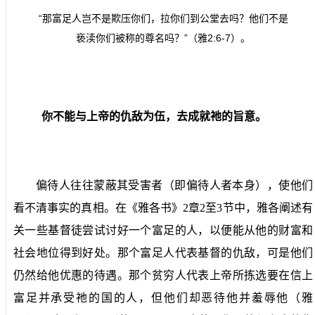
“那富足人岂不是欺压你们，拉你们到公堂去吗？他们不是
亵渎你们被称的尊名吗？”（雅
2:6-7
）。
你不能与上帝的仇敌为伍，去成就祂的旨意。
偏待人往往蒙蔽其受害者（即偏待人者本身），使他们
看不清事实的真相。在《雅各书》
2
章
2
至
3
节中，雅各阐述有
关一些基督徒尝试讨好一个富足的人，以便能从他的财富和
社会地位得到好处。那个富足人代表基督的仇敌，可是他们
仍然给他优惠的待遇。那个贫穷人代表上帝所拣选要在信上
富足并承受祂的国的人，但他们却恶待他并羞辱他（雅