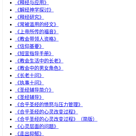
《释经与应用》
《解经神学探讨》
《释经研究》
《常被滥用的经文》
《上帝所传的福音》
《教会带领人资格》
《信仰基要》
《短宣指导手册》
《教会生活中的长老》
《教会中的男女角色》
《长老十问》
《执事十问》
《圣经辅导简介》
《圣经辅导》
​《合乎圣经的愤怒与压力管理》
《合乎圣经的心灵改变过程》
《合乎圣经的心灵改变过程》（简版）
《心灵层面的问题》
《走出抑郁》