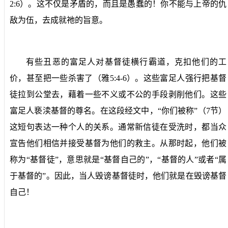
2:6
）。这不仅是矛盾的，而且是愚蠢的！你不能与上帝的仇
敌为伍，去成就祂的旨意。
有些丑恶的富足人对基督徒横行霸道，克扣他们的工
价，甚至把一些杀害了（雅
5:4-6
）。这些富足人强行把基督
徒拉到公堂去，藉着一些不义或不公的手段剥削他们。这些
富足人亵渎基督的尊名。在这段经文中，“你们被称”（
7
节）
这短句表达一种个人的关系。通常新信徒在受洗时，都当众
宣告他们相信并接受基督为他们的救主。从那时起，他们被
称为“基督徒”，意思就是“基督自己的”，“基督的人”或者“属
于基督的”。因此，当人毁谤基督徒时，他们就是在毁谤基督
自己！