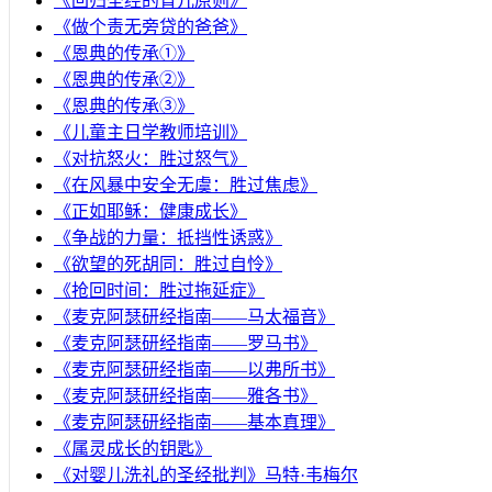
《回归圣经的育儿原则》
《做个责无旁贷的爸爸》
《恩典的传承①》
《恩典的传承②》
《恩典的传承③》
《儿童主日学教师培训》
《对抗怒火：胜过怒气》
《在风暴中安全无虞：胜过焦虑》
《正如耶稣：健康成长》
《争战的力量：抵挡性诱惑》
《欲望的死胡同：胜过自怜》
《抢回时间：胜过拖延症》
《麦克阿瑟研经指南——马太福音》
《麦克阿瑟研经指南——罗马书》
《麦克阿瑟研经指南——以弗所书》
《麦克阿瑟研经指南——雅各书》
《麦克阿瑟研经指南——基本真理》
《属灵成长的钥匙》
《对婴儿洗礼的圣经批判》马特·韦梅尔