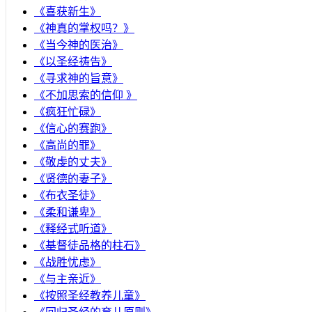
《喜获新生》
《神真的掌权吗？》
《当今神的医治》
《以圣经祷告》
《寻求神的旨意》
《不加思索的信仰 》
《疯狂忙碌》
《信心的赛跑》
《高尚的罪》
《敬虔的丈夫》
《贤德的妻子》
《布衣圣徒》
《柔和谦卑》
《释经式听道》
《基督徒品格的柱石》
《战胜忧虑》
《与主亲近》
《按照圣经教养儿童》