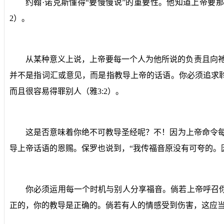
约翰·诺克斯懂得“要慢慢说”的重要性。他知道上帝
2
）。
从某种意义上说，上帝要每一个人为他所说的负责且向祂
并不是指词汇或意见，而是指教导上帝的话语。你必须追求
而且很容易得罪别人（雅
3:2
）。
这是否意味着你绝不可教导圣经呢？不！因为上帝命令每
导上帝话语的恩赐。保罗也说到，“我传福音原没有可夸的。
你必须运用每一个时机与别人分享福音。倘若上帝呼召
正的，你的教导是正确的。倘若有人的情感受到伤害，这应