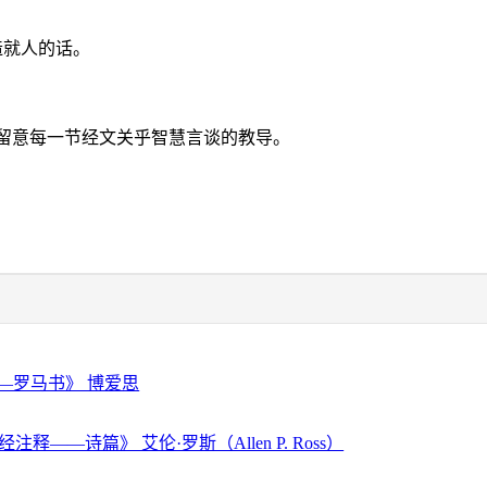
造就人的话。
留意每一节经文关乎智慧言谈的教导。
—罗马书》 博爱思
注释——诗篇》 艾伦·罗斯（Allen P. Ross）