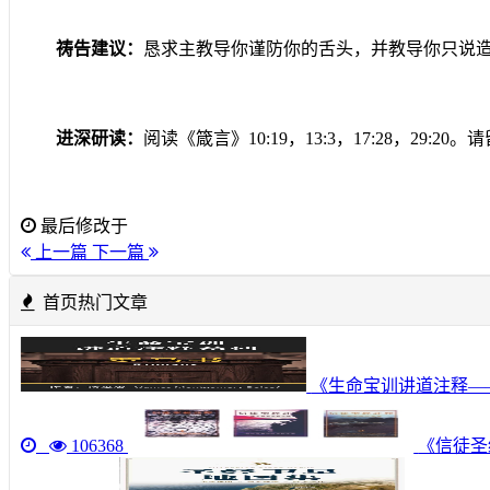
祷告建议：
恳求主教导你谨防你的舌头，并教导你只说
进深研读：
阅读《箴言》
10:19
，
13:3
，
17:28
，
29:20
。请
最后修改于
上一篇
下一篇
首页热门文章
《生命宝训讲道注释—
106368
《信徒圣经