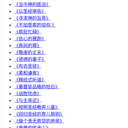
《当今神的医治》
《以圣经祷告》
《寻求神的旨意》
《不加思索的信仰 》
《疯狂忙碌》
《信心的赛跑》
《高尚的罪》
《敬虔的丈夫》
《贤德的妻子》
《布衣圣徒》
《柔和谦卑》
《释经式听道》
《基督徒品格的柱石》
《战胜忧虑》
《与主亲近》
《按照圣经教养儿童》
《回归圣经的育儿原则》
《做个责无旁贷的爸爸》
《恩典的传承①》