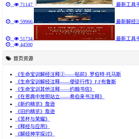
71147
最新工具书《圣
59966
最新解经注
51734
最新工具
44500
首页资源
《生命宝训解经注释②——帖前》罗伯特·托马斯
《生命宝训解经注释——使徒行传》F.F布鲁斯
《生命宝训其他注释——约翰书信》
《在恩典中放胆站立——希伯来书注释》
《新约精览》詹逊
《旧约精览》詹逊
《苦杯与荣耀》
《释经与应用》
《解经神学探讨》