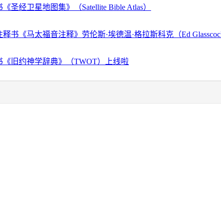
经卫星地图集》（Satellite Bible Atlas）
释书《马太福音注释》劳伦斯·埃德温·格拉斯科克（Ed Glassco
书《旧约神学辞典》（TWOT）上线啦