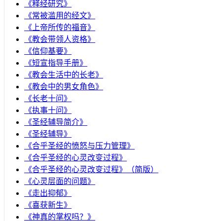
《释经研究》
《常被滥用的经文》
《上帝所传的福音》
《教会带领人资格》
《信仰基要》
《短宣指导手册》
《教会生活中的长老》
《教会中的男女角色》
《长老十问》
《执事十问》
《圣经辅导简介》
《圣经辅导》
​《合乎圣经的愤怒与压力管理》
《合乎圣经的心灵改变过程》
《合乎圣经的心灵改变过程》（简版）
《心灵层面的问题》
《走出抑郁》
《喜获新生》
《神真的掌权吗？》