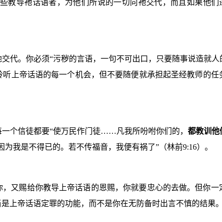
要那些教导祂话语者，为他们所说的一切向祂交代，而且如果他
交代。你必须“污秽的言语，一句不可出口，只要随事说造就人
聆听上帝话语的每一个机会，但不要随便就承担起圣经教师的任
一个信徒都要“使万民作门徒……凡我所吩咐你们的，
都教训他
因为我是不得已的。若不传福音，我便有祸了”（林前
9:16
）。
你，又赐给你教导上帝话语的恩赐，你就要忠心的去做。但你一
当是上帝话语定罪的功能，而不是你在无防备时出言不慎的结果