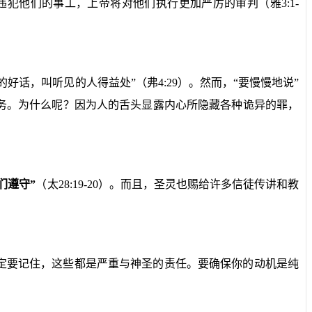
们违犯他们的事工，上帝将对他们执行更加严厉的审判（雅
3:1-
的好话，叫听见的人得益处”（弗
4:29
）。然而，“要慢慢地说”
务。为什么呢？因为人的舌头显露内心所隐藏各种诡异的罪，
们遵守”
（太
28:19-20
）。而且，圣灵也赐给许多信徒传讲和教
定要记住，这些都是严重与神圣的责任。要确保你的动机是纯
。