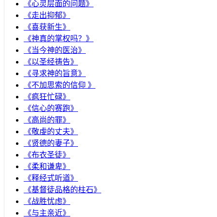
《心灵层面的问题》
《走出抑郁》
《喜获新生》
《神真的掌权吗？》
《当今神的医治》
《以圣经祷告》
《寻求神的旨意》
《不加思索的信仰 》
《疯狂忙碌》
《信心的赛跑》
《高尚的罪》
《敬虔的丈夫》
《贤德的妻子》
《布衣圣徒》
《柔和谦卑》
《释经式听道》
《基督徒品格的柱石》
《战胜忧虑》
《与主亲近》