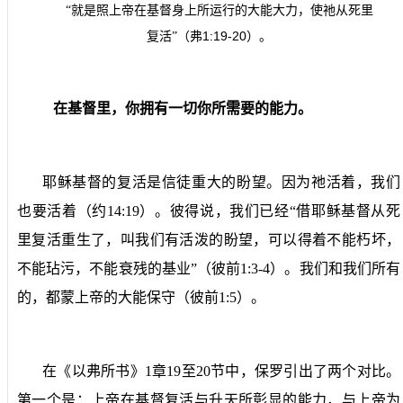
“就是照上帝在基督身上所运行的大能大力，使祂从死里
1:19-20
复活”（弗
）。
在基督里，你拥有一切你所需要的能力。
耶稣基督的复活是信徒重大的盼望。因为祂活着，我们
也要活着（约
14:19
）。彼得说，我们已经“借耶稣基督从死
里复活重生了，叫我们有活泼的盼望，可以得着不能朽坏，
不能玷污，不能衰残的基业”（彼前
1:3-4
）。我们和我们所有
的，都蒙上帝的大能保守（彼前
1:5
）。
在《以弗所书》
1
章
19
至
20
节中，保罗引出了两个对比。
第一个是：上帝在基督复活与升天所彰显的能力，与上帝为