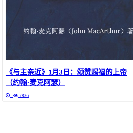
《与主亲近》1月3日：颂赞赐福的上帝
（约翰·麦克阿瑟）
7836