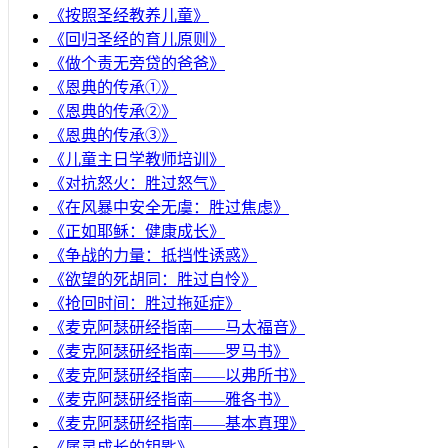
《按照圣经教养儿童》
《回归圣经的育儿原则》
《做个责无旁贷的爸爸》
《恩典的传承①》
《恩典的传承②》
《恩典的传承③》
《儿童主日学教师培训》
《对抗怒火：胜过怒气》
《在风暴中安全无虞：胜过焦虑》
《正如耶稣：健康成长》
《争战的力量：抵挡性诱惑》
《欲望的死胡同：胜过自怜》
《抢回时间：胜过拖延症》
《麦克阿瑟研经指南——马太福音》
《麦克阿瑟研经指南——罗马书》
《麦克阿瑟研经指南——以弗所书》
《麦克阿瑟研经指南——雅各书》
《麦克阿瑟研经指南——基本真理》
《属灵成长的钥匙》