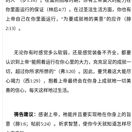
的人”（罗
1:16
）。在面对困难时期，你有上帝莫大的能力在
你里面运行的保证（林后
4:7
）。在过圣洁生活方面，你也有
上帝自己在你里面运行，“为要成就祂的美意”的应许（腓
2:13
）。
无论你有时感觉多么软弱，还是感觉装备不齐全，都要
认识到上帝“能照着运行在你心里的大力，充充足足的成就一
切，超过你所求所想的”（弗
3:20
）。因此，要凭着这大能尽
心竭力（西
1:29
），抱着上帝最终会在你身上成就祂一切美
善的信心，每天这样地过生活。
祷告建议：
感谢上帝，祂能并且要实现祂在你身上的旨
意（腓
1:6
；帖前
5:24
）。祈求智慧，使你今天就知道怎样尽