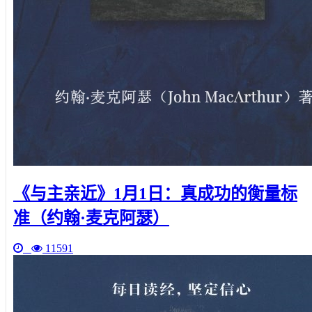
《与主亲近》1月1日：真成功的衡量标
准（约翰·麦克阿瑟）
11591