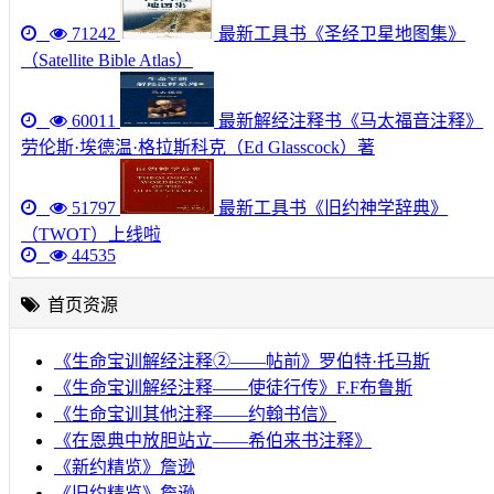
71242
最新工具书《圣经卫星地图集》
（Satellite Bible Atlas）
60011
最新解经注释书《马太福音注释》
劳伦斯·埃德温·格拉斯科克（Ed Glasscock）著
51797
最新工具书《旧约神学辞典》
（TWOT）上线啦
44535
首页资源
《生命宝训解经注释②——帖前》罗伯特·托马斯
《生命宝训解经注释——使徒行传》F.F布鲁斯
《生命宝训其他注释——约翰书信》
《在恩典中放胆站立——希伯来书注释》
《新约精览》詹逊
《旧约精览》詹逊