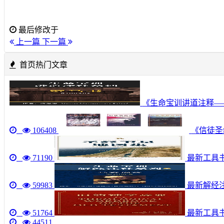
最后修改于
上一篇
下一篇
首页热门文章
《生命宝训讲道注释—
106408
《信徒圣经
71190
最新工具书《圣
59983
最新解经注
51764
最新工具
44511