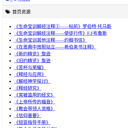
首页资源
《生命宝训解经注释②——帖前》罗伯特·托马斯
《生命宝训解经注释——使徒行传》F.F布鲁斯
《生命宝训其他注释——约翰书信》
《在恩典中放胆站立——希伯来书注释》
《新约精览》詹逊
《旧约精览》詹逊
《苦杯与荣耀》
《释经与应用》
《解经神学探讨》
《释经研究》
《常被滥用的经文》
《上帝所传的福音》
《教会带领人资格》
《信仰基要》
《短宣指导手册》