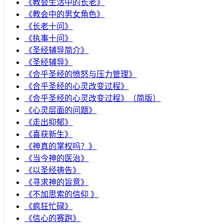
《教会生活中的长老》
《教会中的男女角色》
《长老十问》
《执事十问》
《圣经辅导简介》
《圣经辅导》
​《合乎圣经的愤怒与压力管理》
《合乎圣经的心灵改变过程》
《合乎圣经的心灵改变过程》（简版）
《心灵层面的问题》
《走出抑郁》
《喜获新生》
《神真的掌权吗？》
《当今神的医治》
《以圣经祷告》
《寻求神的旨意》
《不加思索的信仰 》
《疯狂忙碌》
《信心的赛跑》