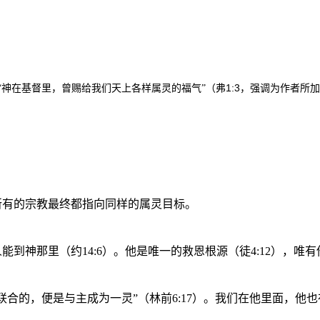
1:3
“神在基督里，曾赐给我们天上各样属灵的福气”（弗
，强调为作者所加
所有的宗教最终都指向同样的属灵目标。
神那里（约14:6）。他是唯一的救恩根源（徒4:12），唯有
联合的，便是与主成为一灵”（林前6:17）。我们在他里面，他