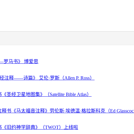
—罗马书》 博爱思
注释——诗篇》 艾伦·罗斯（Allen P. Ross）
经卫星地图集》（Satellite Bible Atlas）
释书《马太福音注释》劳伦斯·埃德温·格拉斯科克（Ed Glassco
书《旧约神学辞典》（TWOT）上线啦