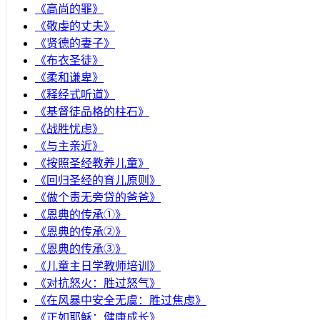
《高尚的罪》
《敬虔的丈夫》
《贤德的妻子》
《布衣圣徒》
《柔和谦卑》
《释经式听道》
《基督徒品格的柱石》
《战胜忧虑》
《与主亲近》
《按照圣经教养儿童》
《回归圣经的育儿原则》
《做个责无旁贷的爸爸》
《恩典的传承①》
《恩典的传承②》
《恩典的传承③》
《儿童主日学教师培训》
《对抗怒火：胜过怒气》
《在风暴中安全无虞：胜过焦虑》
《正如耶稣：健康成长》