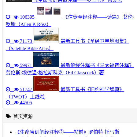
《生命宝训讲道注释——罗马书》 博爱思
106395
《信徒圣经注释——诗篇》 艾伦·
罗斯（Allen P. Ross）
71173
最新工具书《圣经卫星地图集》
（Satellite Bible Atlas）
59971
最新解经注释书《马太福音注释》
劳伦斯·埃德温·格拉斯科克（Ed Glasscock）著
51747
最新工具书《旧约神学辞典》
（TWOT）上线啦
44505
首页资源
《生命宝训解经注释②——帖前》罗伯特·托马斯