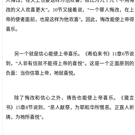
人悔改，在天上也要这样为他欢喜，较比为九十九个不用悔
改的义人欢喜更大”。
10
节又接着说，“一个罪人悔改，在上
帝的使者面前，也是这样为他欢喜”。因此，悔改能使上帝得
喜乐。
另一个就是信心能使上帝喜乐。《希伯来书》
11
章
6
节说
到，“人非有信就不能得上帝的喜悦”。这是一个正面原则的
负面：当你信靠上帝，祂就喜悦。
除了悔改和信心之外，祷告也能使上帝喜乐。《箴言
书》
15
章
8
节说到，“恶人献祭，为耶和华所憎恶。正直人祈
祷，为祂所喜悦”。