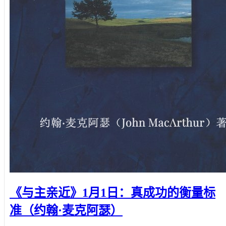
《与主亲近》1月1日：真成功的衡量标
准（约翰·麦克阿瑟）