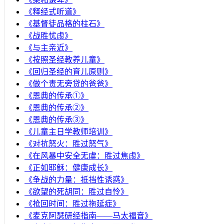
《释经式听道》
《基督徒品格的柱石》
《战胜忧虑》
《与主亲近》
《按照圣经教养儿童》
《回归圣经的育儿原则》
《做个责无旁贷的爸爸》
《恩典的传承①》
《恩典的传承②》
《恩典的传承③》
《儿童主日学教师培训》
《对抗怒火：胜过怒气》
《在风暴中安全无虞：胜过焦虑》
《正如耶稣：健康成长》
《争战的力量：抵挡性诱惑》
《欲望的死胡同：胜过自怜》
《抢回时间：胜过拖延症》
《麦克阿瑟研经指南——马太福音》