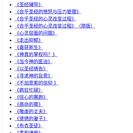
《圣经辅导》
​《合乎圣经的愤怒与压力管理》
《合乎圣经的心灵改变过程》
《合乎圣经的心灵改变过程》（简版）
《心灵层面的问题》
《走出抑郁》
《喜获新生》
《神真的掌权吗？》
《当今神的医治》
《以圣经祷告》
《寻求神的旨意》
《不加思索的信仰 》
《疯狂忙碌》
《信心的赛跑》
《高尚的罪》
《敬虔的丈夫》
《贤德的妻子》
《布衣圣徒》
《柔和谦卑》