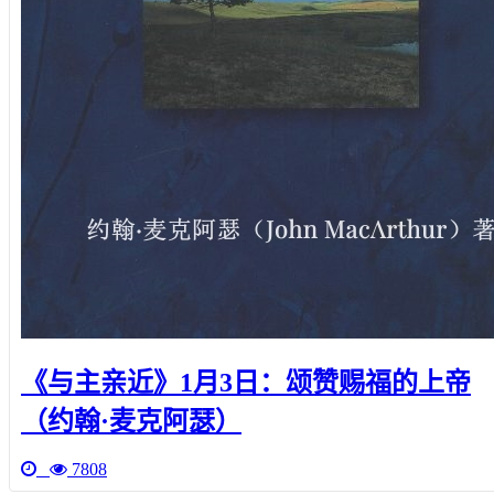
《与主亲近》1月3日：颂赞赐福的上帝
（约翰·麦克阿瑟）
7808