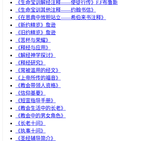
《生命宝训解经注释——使徒行传》F.F布鲁斯
《生命宝训其他注释——约翰书信》
《在恩典中放胆站立——希伯来书注释》
《新约精览》詹逊
《旧约精览》詹逊
《苦杯与荣耀》
《释经与应用》
《解经神学探讨》
《释经研究》
《常被滥用的经文》
《上帝所传的福音》
《教会带领人资格》
《信仰基要》
《短宣指导手册》
《教会生活中的长老》
《教会中的男女角色》
《长老十问》
《执事十问》
《圣经辅导简介》