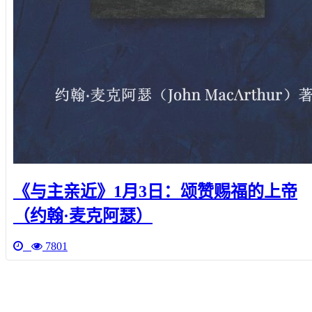
《与主亲近》1月3日：颂赞赐福的上帝
（约翰·麦克阿瑟）
7801