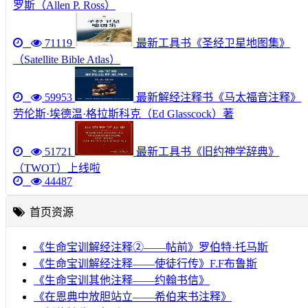
罗斯（Allen P. Ross）
71119
最新工具书《圣经卫星地图集》
（Satellite Bible Atlas）
59953
最新解经注释书《马太福音注释》
劳伦斯·埃德温·格拉斯科克（Ed Glasscock）著
51721
最新工具书《旧约神学辞典》
（TWOT）上线啦
44487
首页资源
《生命宝训解经注释②——帖前》罗伯特·托马斯
《生命宝训解经注释——使徒行传》F.F布鲁斯
《生命宝训其他注释——约翰书信》
《在恩典中放胆站立——希伯来书注释》