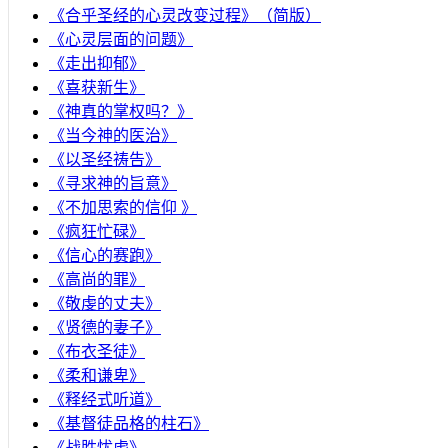
《合乎圣经的心灵改变过程》（简版）
《心灵层面的问题》
《走出抑郁》
《喜获新生》
《神真的掌权吗？》
《当今神的医治》
《以圣经祷告》
《寻求神的旨意》
《不加思索的信仰 》
《疯狂忙碌》
《信心的赛跑》
《高尚的罪》
《敬虔的丈夫》
《贤德的妻子》
《布衣圣徒》
《柔和谦卑》
《释经式听道》
《基督徒品格的柱石》
《战胜忧虑》