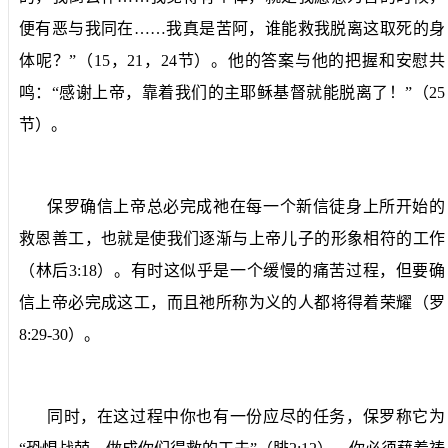
便有恶与我同在……我真是苦阿，谁能救我脱离这取死的身
体呢？”（
15
，
21
，
24
节）。他的答案与他的把握和安慰共
鸣：“感谢上帝，靠着我们的主耶稣基督就能脱离了！”（
25
节）。
保罗确信上帝总必完成祂在每一个新信徒身上所开始的
救恩善工，也就是使我们逐渐与上帝儿子的形象相符的工作
（林后
3:18
）。有时这似乎是一个缓慢的痛苦过程，但要确
信上帝必完成这工，而且祂所称为义的人都将得着荣耀（罗
8:29-30
）。
同时，在这过程中你也有一份应尽的任务，保罗称它为