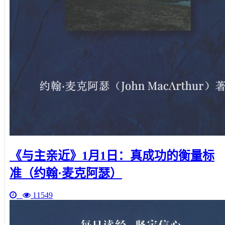
《与主亲近》1月1日：真成功的衡量标
准（约翰·麦克阿瑟）
11549