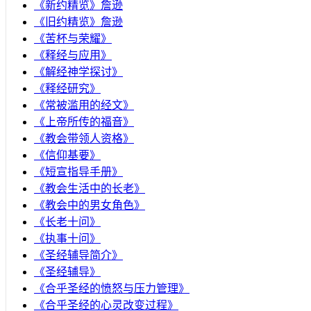
《新约精览》詹逊
《旧约精览》詹逊
《苦杯与荣耀》
《释经与应用》
《解经神学探讨》
《释经研究》
《常被滥用的经文》
《上帝所传的福音》
《教会带领人资格》
《信仰基要》
《短宣指导手册》
《教会生活中的长老》
《教会中的男女角色》
《长老十问》
《执事十问》
《圣经辅导简介》
《圣经辅导》
​《合乎圣经的愤怒与压力管理》
《合乎圣经的心灵改变过程》