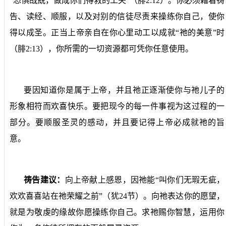
“恐惧战兢，做成你们得救的工夫”（腓
2:12
）。你必须藉着祷
告、读经、顺服，以及对别的信徒尽责来操练你自己，使你
得以成圣。正当上帝亲自在你心里动工以成就“祂的美意”时
（腓
2:13
），你所需的一切资源都可凭你任意使用。
要因知道你是属于上帝，并且祂正逐渐使你与祂儿子的
形象相符而欢喜快乐。要把现今的每一件事视为这过程的一
部分。要顺服圣灵的感动，并且要记得上帝必成就祂的旨
意。
祷告建议：
向上帝献上感恩，因祂能“叫你们无瑕无疵，
欢欢喜喜站在祂荣耀之前”（犹
24
节）。向祂表达你的愿望，
就是为敬虔的缘故你愿操练你自己。求祂赐你智慧，运用你