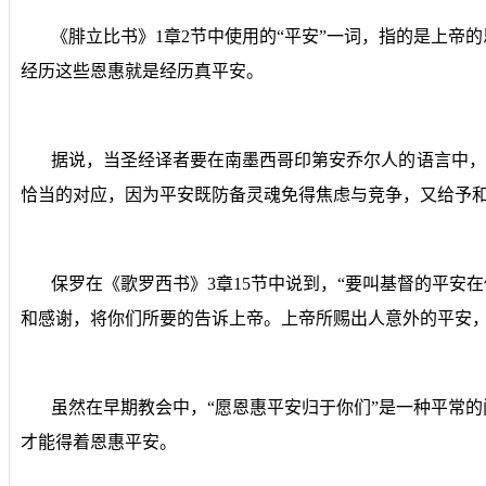
《腓立比书》
1
章
2
节中使用的“平安”一词，指的是上帝
经历这些恩惠就是经历真平安。
据说，当圣经译者要在南墨西哥印第安乔尔人的语言中，
恰当的对应，因为平安既防备灵魂免得焦虑与竞争，又给予
保罗在《歌罗西书》
3
章
15
节中说到，“要叫基督的平安
和感谢，将你们所要的告诉上帝。上帝所赐出人意外的平安，
虽然在早期教会中，“愿恩惠平安归于你们”是一种平常
才能得着恩惠平安。