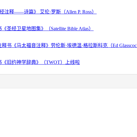
注释——诗篇》 艾伦·罗斯（Allen P. Ross）
经卫星地图集》（Satellite Bible Atlas）
释书《马太福音注释》劳伦斯·埃德温·格拉斯科克（Ed Glassco
书《旧约神学辞典》（TWOT）上线啦