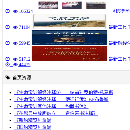
106324
《信徒圣经
71104
最新工具书《圣
59945
最新解经注
51712
最新工具
44475
首页资源
《生命宝训解经注释②——帖前》罗伯特·托马斯
《生命宝训解经注释——使徒行传》F.F布鲁斯
《生命宝训其他注释——约翰书信》
《在恩典中放胆站立——希伯来书注释》
《新约精览》詹逊
《旧约精览》詹逊