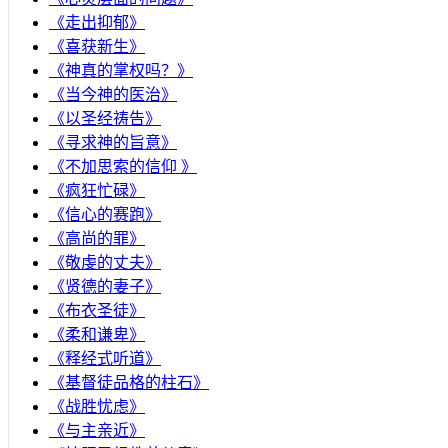
《走出抑郁》
《喜获新生》
《神真的掌权吗？》
《当今神的医治》
《以圣经祷告》
《寻求神的旨意》
《不加思索的信仰 》
《疯狂忙碌》
《信心的赛跑》
《高尚的罪》
《敬虔的丈夫》
《贤德的妻子》
《布衣圣徒》
《柔和谦卑》
《释经式听道》
《基督徒品格的柱石》
《战胜忧虑》
《与主亲近》