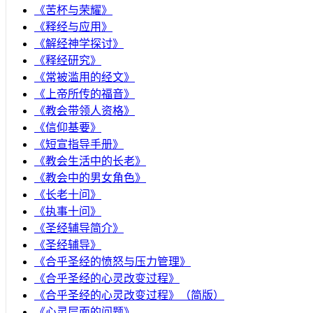
《苦杯与荣耀》
《释经与应用》
《解经神学探讨》
《释经研究》
《常被滥用的经文》
《上帝所传的福音》
《教会带领人资格》
《信仰基要》
《短宣指导手册》
《教会生活中的长老》
《教会中的男女角色》
《长老十问》
《执事十问》
《圣经辅导简介》
《圣经辅导》
​《合乎圣经的愤怒与压力管理》
《合乎圣经的心灵改变过程》
《合乎圣经的心灵改变过程》（简版）
《心灵层面的问题》