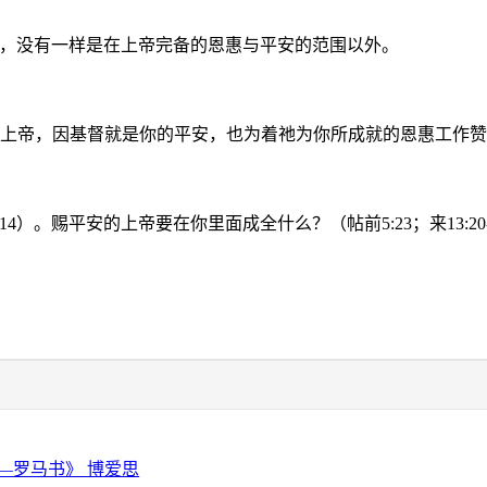
，没有一样是在上帝完备的恩惠与平安的范围以外。
美上帝，因基督就是你的平安，也为着祂为你所成就的恩惠工作
:14
）。赐平安的上帝要在你里面成全什么？（帖前
5:23
；来
13:20
—罗马书》 博爱思