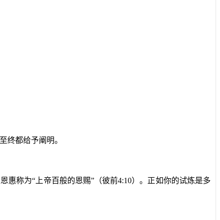
。
至终都给予阐明。
恩惠称为“上帝百般的恩赐”（彼前
4:10
）。正如你的试炼是多