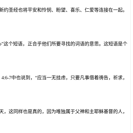
。新约圣经也将平安和怜悯、盼望、喜乐、仁爱等连接在一起。
心”这个短语，正合乎他们所要寻找的词语的意思。这短语是个
》
4:6-7
中也说到，“应当一无挂虑，只要凡事借着祷告，祈求，
今天，这同样也是真的，因为唯独属于父神和主耶稣基督的人，