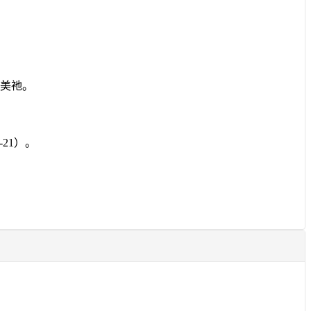
赞美祂。
-21
）。