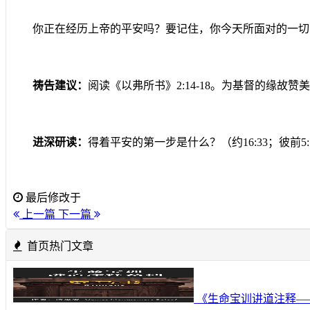
你正在经历上帝的平安吗？要记住，你今天所面对的一切
祷告建议：
阅读《以弗所书》
2:14-18
。为基督的缘故赞
进深研读：
得着平安的第一步是什么？（约
16:33
；彼前
5
最后修改于
上一篇
下一篇
首页热门文章
《生命宝训讲道注释—