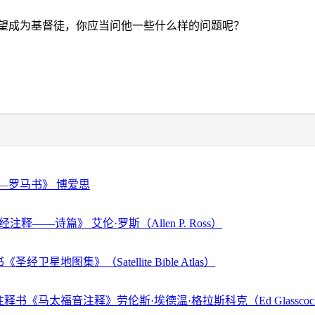
望成为基督徒，你应当问他一些什么样的问题呢？
—罗马书》 博爱思
注释——诗篇》 艾伦·罗斯（Allen P. Ross）
经卫星地图集》（Satellite Bible Atlas）
释书《马太福音注释》劳伦斯·埃德温·格拉斯科克（Ed Glassco