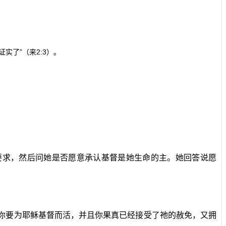
证实了”（来
2:3
）。
要求，然后问她是否愿意承认基督是她生命的主。她回答说愿
若你要为耶稣基督而活，并且你果真已经接受了祂的赦免，又拥