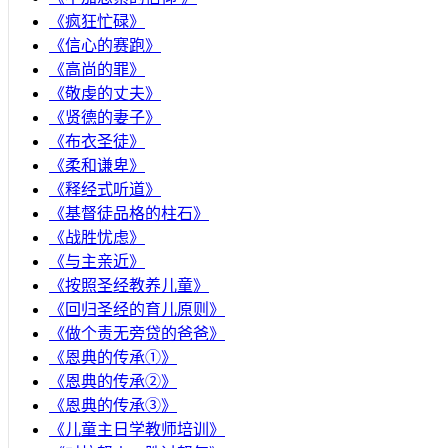
《疯狂忙碌》
《信心的赛跑》
《高尚的罪》
《敬虔的丈夫》
《贤德的妻子》
《布衣圣徒》
《柔和谦卑》
《释经式听道》
《基督徒品格的柱石》
《战胜忧虑》
《与主亲近》
《按照圣经教养儿童》
《回归圣经的育儿原则》
《做个责无旁贷的爸爸》
《恩典的传承①》
《恩典的传承②》
《恩典的传承③》
《儿童主日学教师培训》