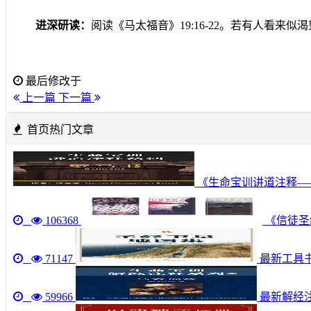
进深研读：
阅读《马太福音》
19:16-22
。若有人看来似渴
最后修改于
上一篇
下一篇
首页热门文章
《生命宝训讲道注释—
106368
《信徒圣经
71147
最新工具书《圣
59966
最新解经注