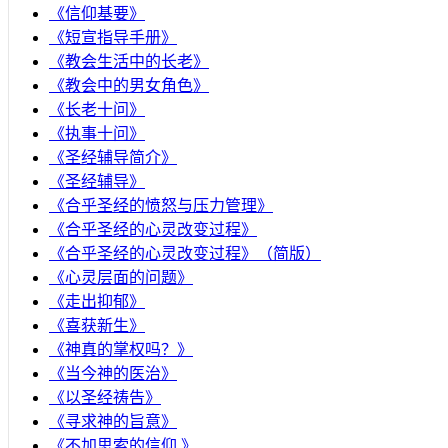
《信仰基要》
《短宣指导手册》
《教会生活中的长老》
《教会中的男女角色》
《长老十问》
《执事十问》
《圣经辅导简介》
《圣经辅导》
​《合乎圣经的愤怒与压力管理》
《合乎圣经的心灵改变过程》
《合乎圣经的心灵改变过程》（简版）
《心灵层面的问题》
《走出抑郁》
《喜获新生》
《神真的掌权吗？》
《当今神的医治》
《以圣经祷告》
《寻求神的旨意》
《不加思索的信仰 》