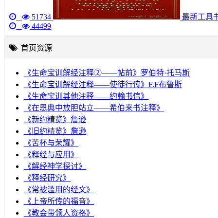
51734
最新工具
44499
首页资源
《生命宝训解经注释②——帖前》罗伯特·托马斯
《生命宝训解经注释——使徒行传》F.F布鲁斯
《生命宝训其他注释——约翰书信》
《在恩典中放胆站立——希伯来书注释》
《新约精览》詹逊
《旧约精览》詹逊
《苦杯与荣耀》
《释经与应用》
《解经神学探讨》
《释经研究》
《常被滥用的经文》
《上帝所传的福音》
《教会带领人资格》