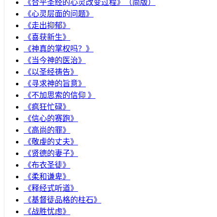
《合乎圣经的心灵改变过程》（简版）
《心灵层面的问题》
《走出抑郁》
《喜获新生》
《神真的掌权吗？》
《当今神的医治》
《以圣经祷告》
《寻求神的旨意》
《不加思索的信仰 》
《疯狂忙碌》
《信心的赛跑》
《高尚的罪》
《敬虔的丈夫》
《贤德的妻子》
《布衣圣徒》
《柔和谦卑》
《释经式听道》
《基督徒品格的柱石》
《战胜忧虑》