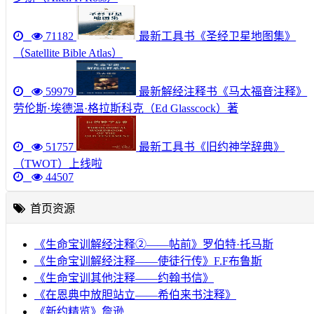
71182
最新工具书《圣经卫星地图集》
（Satellite Bible Atlas）
59979
最新解经注释书《马太福音注释》
劳伦斯·埃德温·格拉斯科克（Ed Glasscock）著
51757
最新工具书《旧约神学辞典》
（TWOT）上线啦
44507
首页资源
《生命宝训解经注释②——帖前》罗伯特·托马斯
《生命宝训解经注释——使徒行传》F.F布鲁斯
《生命宝训其他注释——约翰书信》
《在恩典中放胆站立——希伯来书注释》
《新约精览》詹逊