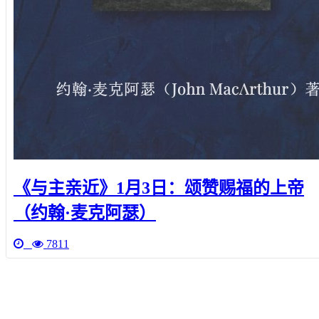
《与主亲近》1月3日：颂赞赐福的上帝
（约翰·麦克阿瑟）
7811