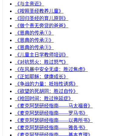
《与主亲近》
《按照圣经教养儿童》
《回归圣经的育儿原则》
《做个责无旁贷的爸爸》
《恩典的传承①》
《恩典的传承②》
《恩典的传承③》
《儿童主日学教师培训》
《对抗怒火：胜过怒气》
《在风暴中安全无虞：胜过焦虑》
《正如耶稣：健康成长》
《争战的力量：抵挡性诱惑》
《欲望的死胡同：胜过自怜》
《抢回时间：胜过拖延症》
《麦克阿瑟研经指南——马太福音》
《麦克阿瑟研经指南——罗马书》
《麦克阿瑟研经指南——以弗所书》
《麦克阿瑟研经指南——雅各书》
《麦克阿瑟研经指南——基本真理》