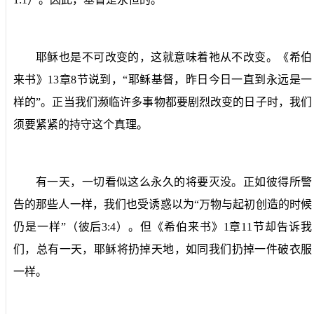
耶稣也是不可改变的，这就意味着祂从不改变。《希伯
来书》
13
章
8
节说到，“耶稣基督，昨日今日一直到永远是一
样的”。正当我们濒临许多事物都要剧烈改变的日子时，我们
须要紧紧的持守这个真理。
有一天，一切看似这么永久的将要灭没。正如彼得所警
告的那些人一样，我们也受诱惑以为“万物与起初创造的时候
仍是一样”（彼后
3:4
）。但《希伯来书》
1
章
11
节却告诉我
们，总有一天，耶稣将扔掉天地，如同我们扔掉一件破衣服
一样。