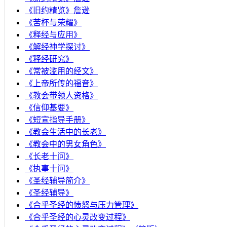
《旧约精览》詹逊
《苦杯与荣耀》
《释经与应用》
《解经神学探讨》
《释经研究》
《常被滥用的经文》
《上帝所传的福音》
《教会带领人资格》
《信仰基要》
《短宣指导手册》
《教会生活中的长老》
《教会中的男女角色》
《长老十问》
《执事十问》
《圣经辅导简介》
《圣经辅导》
​《合乎圣经的愤怒与压力管理》
《合乎圣经的心灵改变过程》