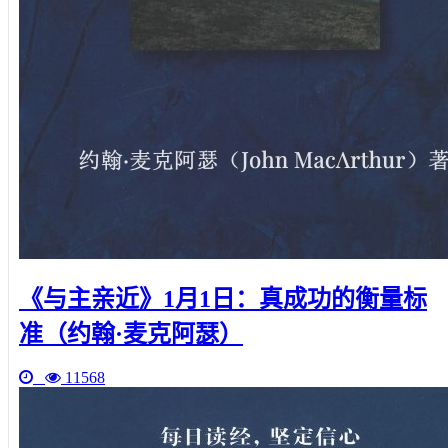
《与主亲近》1月1日：真成功的衡量标
准（约翰·麦克阿瑟）
11568