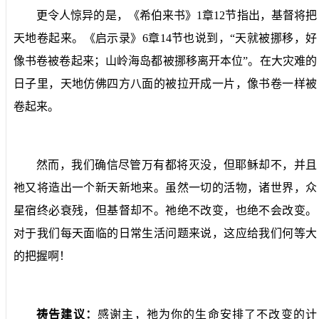
更令人惊异的是，《希伯来书》
1
章
12
节指出，基督将把
天地卷起来。《启示录》
6
章
14
节也说到，“天就被挪移，好
像书卷被卷起来；山岭海岛都被挪移离开本位”。在大灾难的
日子里，天地仿佛四方八面的被拉开成一片，像书卷一样被
卷起来。
然而，我们确信尽管万有都将灭没，但耶稣却不，并且
祂又将造出一个新天新地来。虽然一切的活物，诸世界，众
星宿终必衰残，但基督却不。祂绝不改变，也绝不会改变。
对于我们每天面临的日常生活问题来说，这应给我们何等大
的把握啊！
祷告建议：
感谢主，祂为你的生命安排了不改变的计