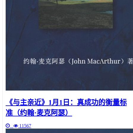
《与主亲近》1月1日：真成功的衡量标
准（约翰·麦克阿瑟）
11567