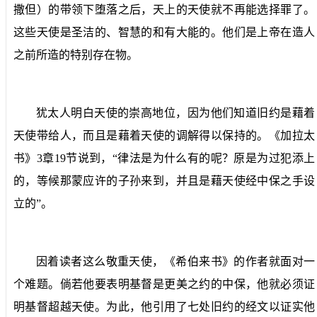
撒但）的带领下堕落之后，天上的天使就不再能选择罪了。
这些天使是圣洁的、智慧的和有大能的。他们是上帝在造人
之前所造的特别存在物。
犹太人明白天使的崇高地位，因为他们知道旧约是藉着
天使带给人，而且是藉着天使的调解得以保持的。《加拉太
书》
3
章
19
节说到，“律法是为什么有的呢？原是为过犯添上
的，等候那蒙应许的子孙来到，并且是藉天使经中保之手设
立的”。
因着读者这么敬重天使，《希伯来书》的作者就面对一
个难题。倘若他要表明基督是更美之约的中保，他就必须证
明基督超越天使。为此，他引用了七处旧约的经文以证实他