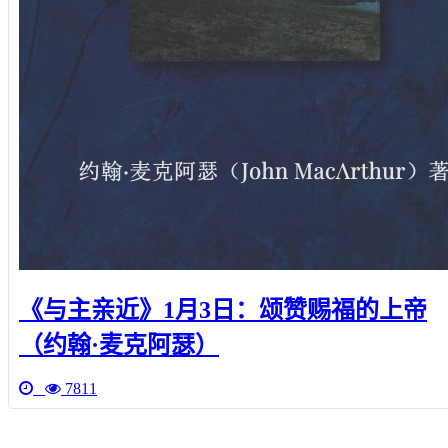
《与主亲近》1月3日：颂赞赐福的上帝
（约翰·麦克阿瑟）
7811