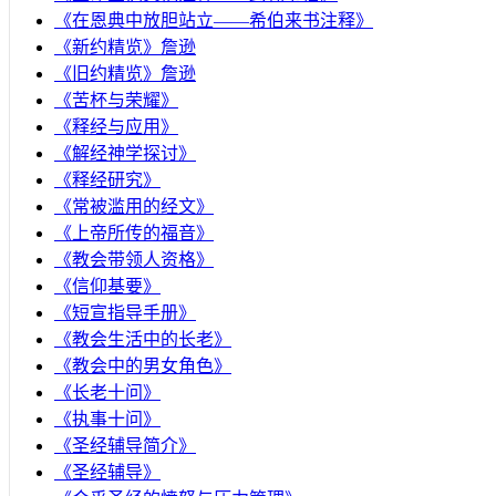
《在恩典中放胆站立——希伯来书注释》
《新约精览》詹逊
《旧约精览》詹逊
《苦杯与荣耀》
《释经与应用》
《解经神学探讨》
《释经研究》
《常被滥用的经文》
《上帝所传的福音》
《教会带领人资格》
《信仰基要》
《短宣指导手册》
《教会生活中的长老》
《教会中的男女角色》
《长老十问》
《执事十问》
《圣经辅导简介》
《圣经辅导》