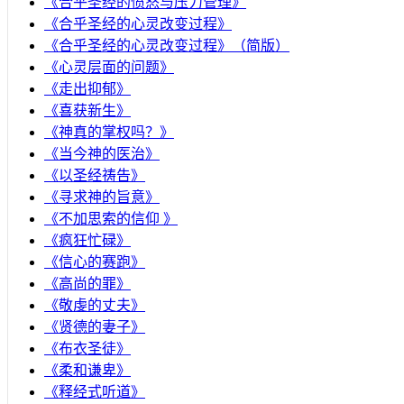
​《合乎圣经的愤怒与压力管理》
《合乎圣经的心灵改变过程》
《合乎圣经的心灵改变过程》（简版）
《心灵层面的问题》
《走出抑郁》
《喜获新生》
《神真的掌权吗？》
《当今神的医治》
《以圣经祷告》
《寻求神的旨意》
《不加思索的信仰 》
《疯狂忙碌》
《信心的赛跑》
《高尚的罪》
《敬虔的丈夫》
《贤德的妻子》
《布衣圣徒》
《柔和谦卑》
《释经式听道》