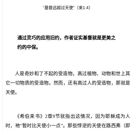
“基督远超过天使”（来
1:4
）
通过灵巧的应用旧约，作者证实基督就是更美之
约的中保。
人是奇妙和了不起的受造物，高过植物、动物和世上其
它一切物质的受造物。然而，还有高过人的受造物，那就是
天使。
《希伯来书》
2
章
9
节就指出这情况，因为耶稣成为人
时，祂“暂时比天使小一点”。那些悖逆的天使在路西弗（即