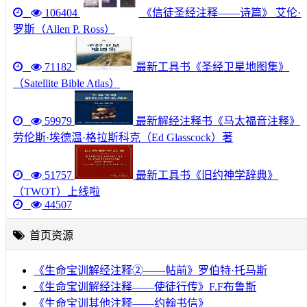
106404
《信徒圣经注释——诗篇》 艾伦·
罗斯（Allen P. Ross）
71182
最新工具书《圣经卫星地图集》
（Satellite Bible Atlas）
59979
最新解经注释书《马太福音注释》
劳伦斯·埃德温·格拉斯科克（Ed Glasscock）著
51757
最新工具书《旧约神学辞典》
（TWOT）上线啦
44507
首页资源
《生命宝训解经注释②——帖前》罗伯特·托马斯
《生命宝训解经注释——使徒行传》F.F布鲁斯
《生命宝训其他注释——约翰书信》