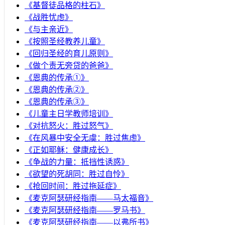
《基督徒品格的柱石》
《战胜忧虑》
《与主亲近》
《按照圣经教养儿童》
《回归圣经的育儿原则》
《做个责无旁贷的爸爸》
《恩典的传承①》
《恩典的传承②》
《恩典的传承③》
《儿童主日学教师培训》
《对抗怒火：胜过怒气》
《在风暴中安全无虞：胜过焦虑》
《正如耶稣：健康成长》
《争战的力量：抵挡性诱惑》
《欲望的死胡同：胜过自怜》
《抢回时间：胜过拖延症》
《麦克阿瑟研经指南——马太福音》
《麦克阿瑟研经指南——罗马书》
《麦克阿瑟研经指南——以弗所书》