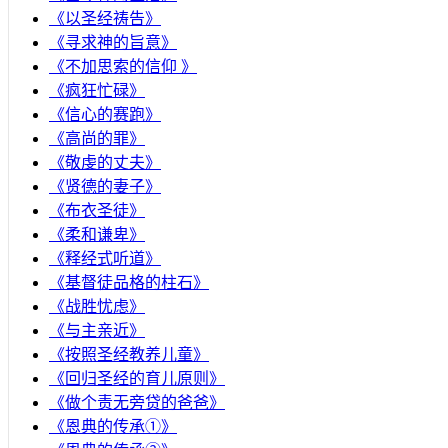
《以圣经祷告》
《寻求神的旨意》
《不加思索的信仰 》
《疯狂忙碌》
《信心的赛跑》
《高尚的罪》
《敬虔的丈夫》
《贤德的妻子》
《布衣圣徒》
《柔和谦卑》
《释经式听道》
《基督徒品格的柱石》
《战胜忧虑》
《与主亲近》
《按照圣经教养儿童》
《回归圣经的育儿原则》
《做个责无旁贷的爸爸》
《恩典的传承①》