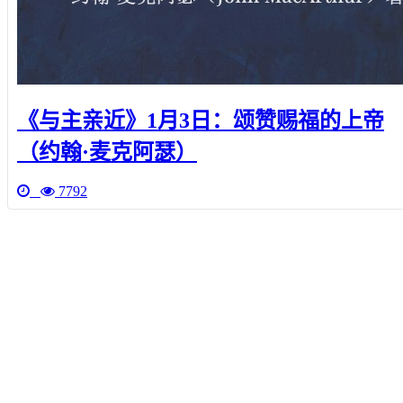
《与主亲近》1月3日：颂赞赐福的上帝
（约翰·麦克阿瑟）
7792