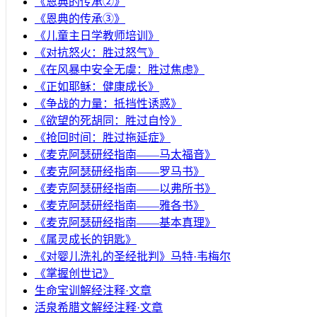
《恩典的传承②》
《恩典的传承③》
《儿童主日学教师培训》
《对抗怒火：胜过怒气》
《在风暴中安全无虞：胜过焦虑》
《正如耶稣：健康成长》
《争战的力量：抵挡性诱惑》
《欲望的死胡同：胜过自怜》
《抢回时间：胜过拖延症》
《麦克阿瑟研经指南——马太福音》
《麦克阿瑟研经指南——罗马书》
《麦克阿瑟研经指南——以弗所书》
《麦克阿瑟研经指南——雅各书》
《麦克阿瑟研经指南——基本真理》
《属灵成长的钥匙》
《对婴儿洗礼的圣经批判》马特·韦梅尔
《掌握创世记》
生命宝训解经注释·文章
活泉希腊文解经注释·文章