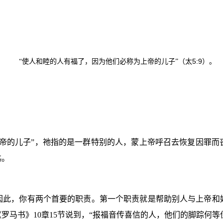
5:9
“使人和睦的人有福了，因为他们必称为上帝的儿子”（太
）。
上帝的儿子”，祂指的是一群特别的人，蒙上帝呼召去恢复因罪而
匙。
因此，你有两个首要的职责。第一个职责就是帮助别人与上帝和
《罗马书》
10
章
15
节说到，“报福音传喜信的人，他们的脚踪何等