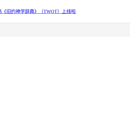
书《旧约神学辞典》（TWOT）上线啦