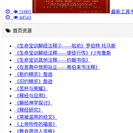
51805
最新工具
44543
首页资源
《生命宝训解经注释②——帖前》罗伯特·托马斯
《生命宝训解经注释——使徒行传》F.F布鲁斯
《生命宝训其他注释——约翰书信》
《在恩典中放胆站立——希伯来书注释》
《新约精览》詹逊
《旧约精览》詹逊
《苦杯与荣耀》
《释经与应用》
《解经神学探讨》
《释经研究》
《常被滥用的经文》
《上帝所传的福音》
《教会带领人资格》