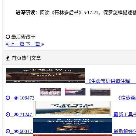
进深研读：
阅读《哥林多后书》
5:17-21
。保罗怎样描述
最后修改于
上一篇
下一篇
首页热门文章
《生命宝训讲道注释—
106473
《信徒圣经
71247
最新工具书《圣
60017
最新解经注