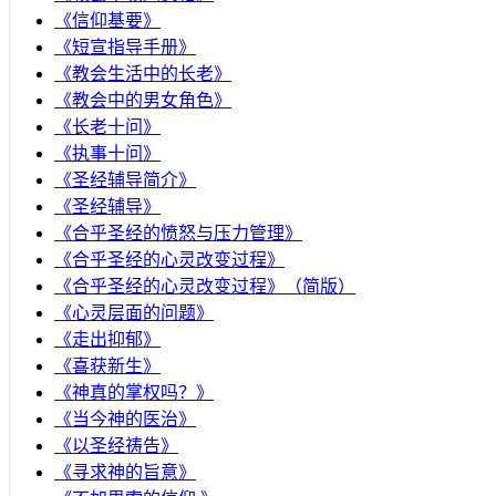
《信仰基要》
《短宣指导手册》
《教会生活中的长老》
《教会中的男女角色》
《长老十问》
《执事十问》
《圣经辅导简介》
《圣经辅导》
​《合乎圣经的愤怒与压力管理》
《合乎圣经的心灵改变过程》
《合乎圣经的心灵改变过程》（简版）
《心灵层面的问题》
《走出抑郁》
《喜获新生》
《神真的掌权吗？》
《当今神的医治》
《以圣经祷告》
《寻求神的旨意》