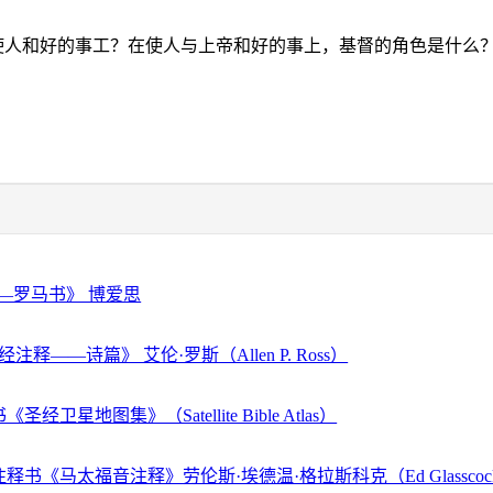
使人和好的事工？在使人与上帝和好的事上，基督的角色是什么
—罗马书》 博爱思
注释——诗篇》 艾伦·罗斯（Allen P. Ross）
经卫星地图集》（Satellite Bible Atlas）
释书《马太福音注释》劳伦斯·埃德温·格拉斯科克（Ed Glassco