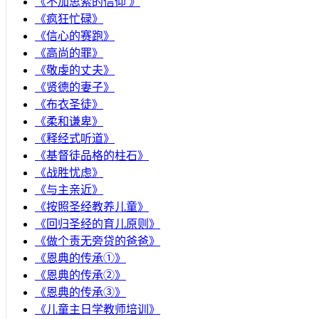
《不加思索的信仰 》
《疯狂忙碌》
《信心的赛跑》
《高尚的罪》
《敬虔的丈夫》
《贤德的妻子》
《布衣圣徒》
《柔和谦卑》
《释经式听道》
《基督徒品格的柱石》
《战胜忧虑》
《与主亲近》
《按照圣经教养儿童》
《回归圣经的育儿原则》
《做个责无旁贷的爸爸》
《恩典的传承①》
《恩典的传承②》
《恩典的传承③》
《儿童主日学教师培训》