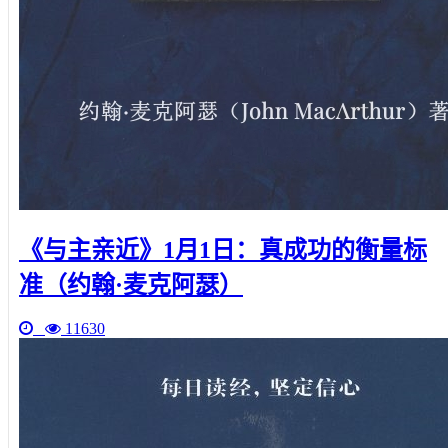
《与主亲近》1月1日：真成功的衡量标
准（约翰·麦克阿瑟）
11630