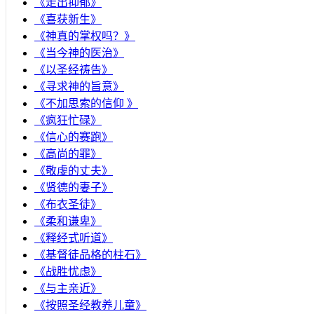
《走出抑郁》
《喜获新生》
《神真的掌权吗？》
《当今神的医治》
《以圣经祷告》
《寻求神的旨意》
《不加思索的信仰 》
《疯狂忙碌》
《信心的赛跑》
《高尚的罪》
《敬虔的丈夫》
《贤德的妻子》
《布衣圣徒》
《柔和谦卑》
《释经式听道》
《基督徒品格的柱石》
《战胜忧虑》
《与主亲近》
《按照圣经教养儿童》