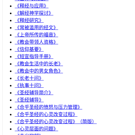
《释经与应用》
《解经神学探讨》
《释经研究》
《常被滥用的经文》
《上帝所传的福音》
《教会带领人资格》
《信仰基要》
《短宣指导手册》
《教会生活中的长老》
《教会中的男女角色》
《长老十问》
《执事十问》
《圣经辅导简介》
《圣经辅导》
​《合乎圣经的愤怒与压力管理》
《合乎圣经的心灵改变过程》
《合乎圣经的心灵改变过程》（简版）
《心灵层面的问题》