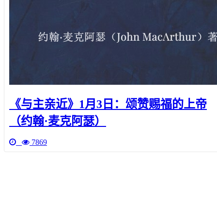
《与主亲近》1月3日：颂赞赐福的上帝
（约翰·麦克阿瑟）
7869