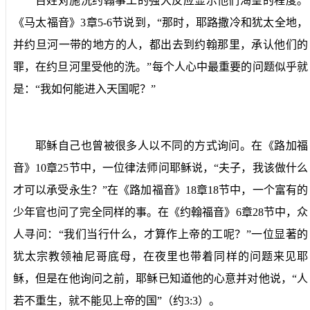
百姓对施洗约翰事工的强大反应显示他们渴望的程度。
《马太福音》
3
章
5-6
节说到，“那时，耶路撒冷和犹太全地，
并约旦河一带的地方的人，都出去到约翰那里，承认他们的
罪，在约旦河里受他的洗。”每个人心中最重要的问题似乎就
是：“我如何能进入天国呢？”
耶稣自己也曾被很多人以不同的方式询问。在《路加福
音》
10
章
25
节中，一位律法师问耶稣说，“夫子，我该做什么
才可以承受永生？”在《路加福音》
18
章
18
节中，一个富有的
少年官也问了完全同样的事。在《约翰福音》
6
章
28
节中，众
人寻问：“我们当行什么，才算作上帝的工呢？”一位显著的
犹太宗教领袖尼哥底母，在夜里也带着同样的问题来见耶
稣，但是在他询问之前，耶稣已知道他的心意并对他说，“人
若不重生，就不能见上帝的国”（约
3:3
）。