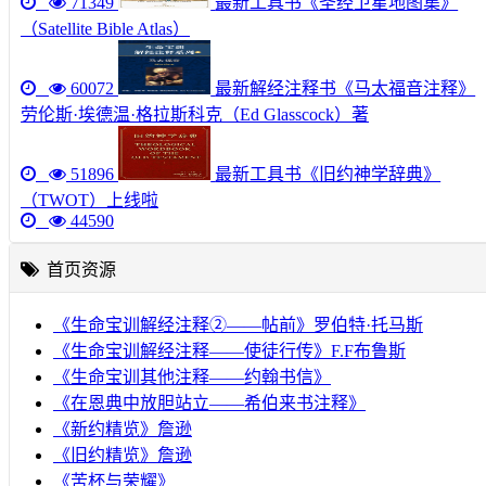
71349
最新工具书《圣经卫星地图集》
（Satellite Bible Atlas）
60072
最新解经注释书《马太福音注释》
劳伦斯·埃德温·格拉斯科克（Ed Glasscock）著
51896
最新工具书《旧约神学辞典》
（TWOT）上线啦
44590
首页资源
《生命宝训解经注释②——帖前》罗伯特·托马斯
《生命宝训解经注释——使徒行传》F.F布鲁斯
《生命宝训其他注释——约翰书信》
《在恩典中放胆站立——希伯来书注释》
《新约精览》詹逊
《旧约精览》詹逊
《苦杯与荣耀》