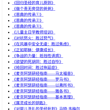
《回归圣经的育儿原则》
《做个责无旁贷的爸爸》
《恩典的传承①》
《恩典的传承②》
《恩典的传承③》
《儿童主日学教师培训》
《对抗怒火：胜过怒气》
《在风暴中安全无虞：胜过焦虑》
《正如耶稣：健康成长》
《争战的力量：抵挡性诱惑》
《欲望的死胡同：胜过自怜》
《抢回时间：胜过拖延症》
《麦克阿瑟研经指南——马太福音》
《麦克阿瑟研经指南——罗马书》
《麦克阿瑟研经指南——以弗所书》
《麦克阿瑟研经指南——雅各书》
《麦克阿瑟研经指南——基本真理》
《属灵成长的钥匙》
《对婴儿洗礼的圣经批判》马特·韦梅尔